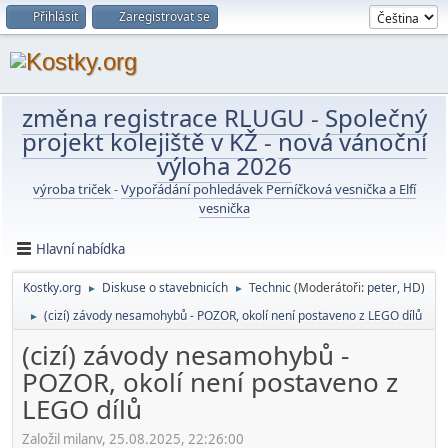
Přihlásit
Zaregistrovat se
změna registrace RLUGU
-
Společný
projekt kolejiště v KŽ
-
nová vánoční
výloha 2026
výroba triček
-
Vypořádání pohledávek Perníčková vesnička a Elfí
vesnička
Hlavní nabídka
Kostky.org
Diskuse o stavebnicích
Technic
(Moderátoři:
peter
,
HD
)
►
►
(cizí) závody nesamohybů - POZOR, okolí není postaveno z LEGO dílů
►
(cizí) závody nesamohybů -
POZOR, okolí není postaveno z
LEGO dílů
Založil milanv, 25.08.2025, 22:26:00