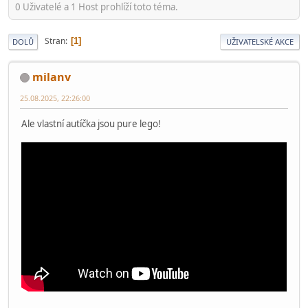
0 Uživatelé a 1 Host prohlíží toto téma.
Stran
1
DOLŮ
UŽIVATELSKÉ AKCE
milanv
25.08.2025, 22:26:00
Ale vlastní autíčka jsou pure lego!