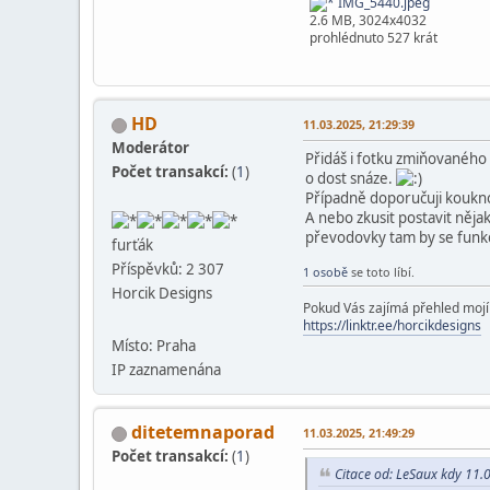
IMG_5440.jpeg
2.6 MB, 3024x4032
prohlédnuto 527 krát
HD
11.03.2025, 21:29:39
Moderátor
Přidáš i fotku zmiňovaného 
Počet transakcí:
(
1
)
o dost snáze.
Případně doporučuji koukno
A nebo zkusit postavit něja
převodovky tam by se funkc
furťák
Příspěvků: 2 307
1 osobě
se toto líbí.
Horcik Designs
Pokud Vás zajímá přehled mojí t
https://linktr.ee/horcikdesigns
Místo: Praha
IP zaznamenána
ditetemnaporad
11.03.2025, 21:49:29
Počet transakcí:
(
1
)
Citace od: LeSaux kdy 11.