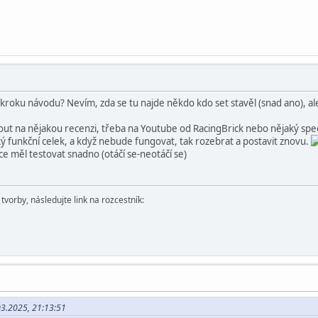
kroku návodu? Nevím, zda se tu najde někdo kdo set stavěl (snad ano), al
ut na nějakou recenzi, třeba na Youtube od RacingBrick nebo nějaký spee
ký funkční celek, a když nebude fungovat, tak rozebrat a postavit znovu.
e měl testovat snadno (otáčí se-neotáčí se)
vorby, následujte link na rozcestník:
03.2025, 21:13:51