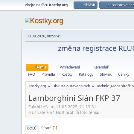
Vítejte na fóru
Kostky.org
.
Přihlásit
Zaregistrovat s
08.08.2026, 08:59:45
změna registrace RL
Domů
Vyhledávání
Kalendář
FAQ
Pravidla
Kostky
Katalogy
Slovník
Ceníky
Kostky.org
Diskuse o stavebnicích
Technic
(Moderátoři:
p
►
►
Lamborghini Sián FKP 37
Založil LeSaux, 11.03.2025, 21:13:51
0 Uživatelé a 1 Host prohlíží toto téma.
Stran
1
DOLŮ