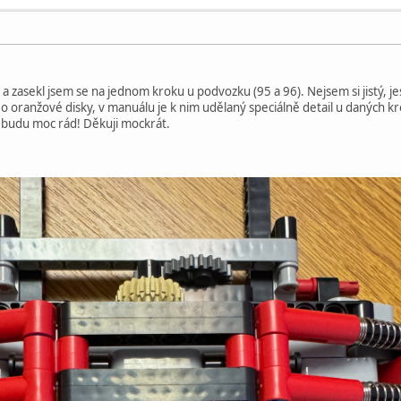
a zasekl jsem se na jednom kroku u podvozku (95 a 96). Nejsem si jistý, je
o oranžové disky, v manuálu je k nim udělaný speciálně detail u daných k
 budu moc rád! Děkuji mockrát.