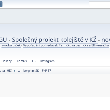
e
UGU
-
Společný projekt kolejiště v KŽ
-
no
výroba triček
-
Vypořádání pohledávek Perníčková vesnička a Elfí vesnička
Odkazy
Komiks
FB
Instagram
eter
,
HD
)
Lamborghini Sián FKP 37
►