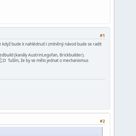
#1
e když bude k nahlédnutí i zmíněný návod bude se radit
dbuild (kanály AustrinLegofan, Brickbuilder).
Tuším, že by se mělo jednat o mechanismus
#2