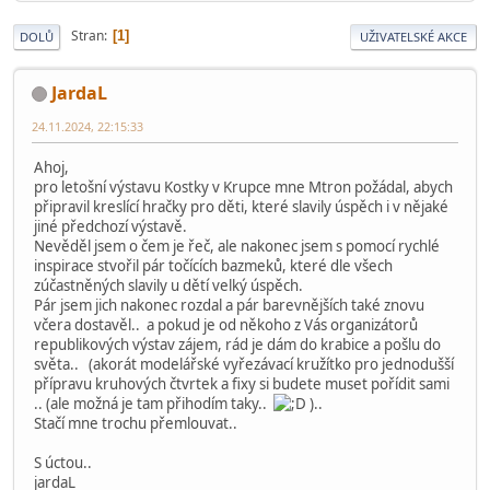
Stran
1
DOLŮ
UŽIVATELSKÉ AKCE
JardaL
24.11.2024, 22:15:33
Ahoj,
pro letošní výstavu Kostky v Krupce mne Mtron požádal, abych
připravil kreslící hračky pro děti, které slavily úspěch i v nějaké
jiné předchozí výstavě.
Nevěděl jsem o čem je řeč, ale nakonec jsem s pomocí rychlé
inspirace stvořil pár točících bazmeků, které dle všech
zúčastněných slavily u dětí velký úspěch.
Pár jsem jich nakonec rozdal a pár barevnějších také znovu
včera dostavěl.. a pokud je od někoho z Vás organizátorů
republikových výstav zájem, rád je dám do krabice a pošlu do
světa.. (akorát modelářské vyřezávací kružítko pro jednodušší
přípravu kruhových čtvrtek a fixy si budete muset pořídit sami
.. (ale možná je tam přihodím taky..
)..
Stačí mne trochu přemlouvat..
S úctou..
jardaL