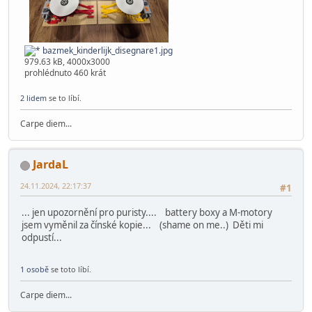
bazmek_kinderlijk_disegnare1.jpg
979.63 kB, 4000x3000
prohlédnuto 460 krát
2 lidem
se to líbí.
Carpe diem...
JardaL
24.11.2024, 22:17:37
#1
... jen upozornění pro puristy.... battery boxy a M-motory
jsem vyměnil za čínské kopie... (shame on me..) Děti mi
odpustí...
1 osobě
se toto líbí.
Carpe diem...