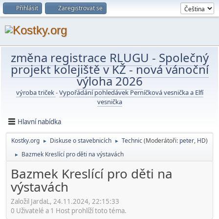
Přihlásit
Zaregistrovat se
změna registrace RLUGU
-
Společný
projekt kolejiště v KŽ
-
nová vánoční
výloha 2026
výroba triček
-
Vypořádání pohledávek Perníčková vesnička a Elfí
vesnička
Hlavní nabídka
Kostky.org
Diskuse o stavebnicích
Technic
(Moderátoři:
peter
,
HD
)
►
►
Bazmek Kreslící pro děti na výstavách
►
Bazmek Kreslící pro děti na
výstavách
Založil JardaL, 24.11.2024, 22:15:33
0 Uživatelé a 1 Host prohlíží toto téma.