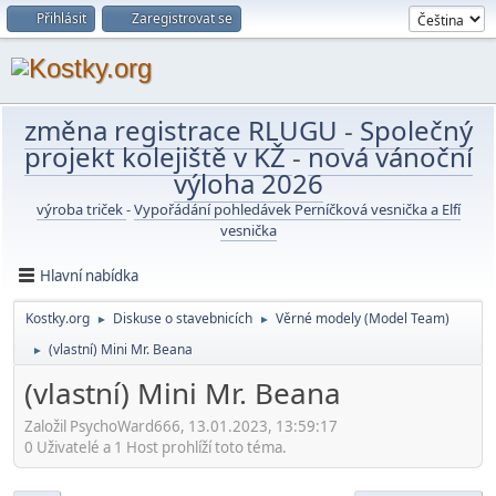
Přihlásit
Zaregistrovat se
změna registrace RLUGU
-
Společný
projekt kolejiště v KŽ
-
nová vánoční
výloha 2026
výroba triček
-
Vypořádání pohledávek Perníčková vesnička a Elfí
vesnička
Hlavní nabídka
Kostky.org
Diskuse o stavebnicích
Věrné modely (Model Team)
►
►
(vlastní) Mini Mr. Beana
►
(vlastní) Mini Mr. Beana
Založil PsychoWard666, 13.01.2023, 13:59:17
0 Uživatelé a 1 Host prohlíží toto téma.