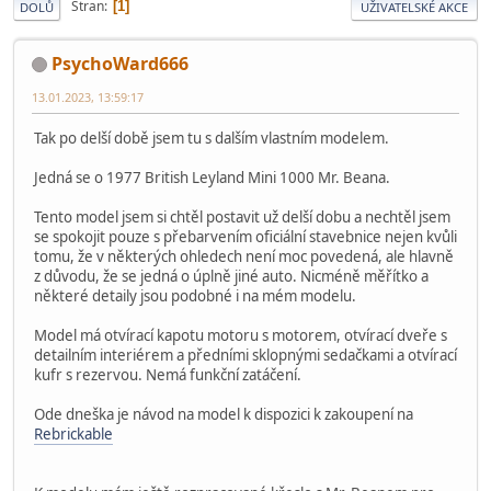
Stran
1
DOLŮ
UŽIVATELSKÉ AKCE
PsychoWard666
13.01.2023, 13:59:17
Tak po delší době jsem tu s dalším vlastním modelem.
Jedná se o 1977 British Leyland Mini 1000 Mr. Beana.
Tento model jsem si chtěl postavit už delší dobu a nechtěl jsem
se spokojit pouze s přebarvením oficiální stavebnice nejen kvůli
tomu, že v některých ohledech není moc povedená, ale hlavně
z důvodu, že se jedná o úplně jiné auto. Nicméně měřítko a
některé detaily jsou podobné i na mém modelu.
Model má otvírací kapotu motoru s motorem, otvírací dveře s
detailním interiérem a předními sklopnými sedačkami a otvírací
kufr s rezervou. Nemá funkční zatáčení.
Ode dneška je návod na model k dispozici k zakoupení na
Rebrickable