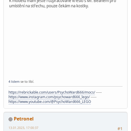
K modelu mám ještě rozpracované křeslo s Mr. Beanem pro
umístění na střechu, pouze čekám na kostky.
4 lidem
se to líbí.
https://rebrickable.com/users/PsychoWard666/mocs/
-----
https://www.instagram.com/psychoward666_lego/
-----
https://www.youtube.com/@PsychoWard666_LEGO
Petronel
13.01.2023, 17:00:37
#1