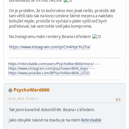
bůhvíodkud se mi moc nechce
On je problém, že to boční okno moc jinak nešlo, protože dát
tam větší sklo tak na konci vznikne šikmé mezera a naležato
bohužel nejde, protože to vychází o plate vyšší než bych
potřeboval, tak sem tohle volil jako kompromis.
Na Instagramu mám rendery Beana s křeslem
https://www.instagram.com/p/Cm4HpcYo2Fa/
https://rebrickable.com/users/PsychoWard666/mocs/
-----
https://www.instagram.com/psychoward666_lego/
-----
https://www.youtube.com/@PsychoWard666_LEGO
PsychoWard666
25.01.2023, 15:22:11
#3
Tak jsem konečně dokončil Mr. Beana i s křeslem.
Jako obvykle návod na stavbu je na mém
Rebrickable