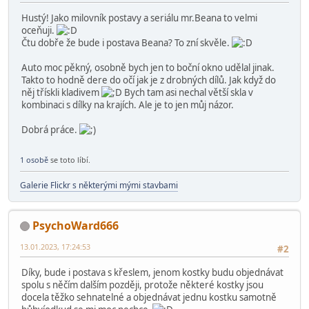
Hustý! Jako milovník postavy a seriálu mr.Beana to velmi
oceňuji.
Čtu dobře že bude i postava Beana? To zní skvěle.
Auto moc pěkný, osobně bych jen to boční okno udělal jinak.
Takto to hodně dere do očí jak je z drobných dílů. Jak když do
něj třískli kladivem
Bych tam asi nechal větší skla v
kombinaci s dílky na krajích. Ale je to jen můj názor.
Dobrá práce.
1 osobě
se toto líbí.
Galerie Flickr s některými mými stavbami
PsychoWard666
13.01.2023, 17:24:53
#2
Díky, bude i postava s křeslem, jenom kostky budu objednávat
spolu s něčím dalším později, protože některé kostky jsou
docela těžko sehnatelné a objednávat jednu kostku samotně