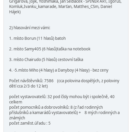
Grigarová, Jojik, Yoshimaka, Jan Sedláček - SPINER ART, Igorus,
Komluk,Ivanku_kamarade, Marťan, Matthes_CSm, Daniel
Hájek)
2) hlasování mezi vámi:
1. místo Borun (11 hlasů) batoh
2. místo Samy405 (6 hlasů)taška na notebook
3. místo Chairudo (5 hlasů) cestovní taška
4. -5.místo Miho (4 hlasy) a Danyboy (4 hlasy) - bez ceny
Počet návštěvníků: 7586 (cca polovina dospělých, z poloviny
dětí cca 2/3 do 12 let)
počet vystavovatelů: 32 pod čísly mohou být i společně, 40
celkem
počet pomocníků a dobrovolníků: 8 (z řad rodinných
příslušníků a kamarádů vystavovatelů) + 8 mých rodinných a
známých
počet zaměst.úřadu : 5