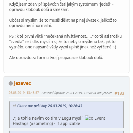
Když jsem zda v příspěvcích četl jakým systémem "jedeš" -
opravdu klobouk dolů a smekám.
Občas si myslím, že to musíš dělat na plnej úvazek, jelikož to
opravdu není normální.
PS : k té první větě "nečekaná návštěvnost....." co tě asi trošku
"zvedla" ze židle. myslím si, že to nebylo myšleno tak, jak to
vyznělo. ono napsané vždy vyzní uplně jinak než vyřčené :-)
Ale opravdu za formu tvojí propagace klobouk dolů.
Jezevec
26.03.2019, 13:48:57
Poslední úprava
: 26.03.2019, 13:54:24 od: Jezevec
#133
Citace od: peki kdy 26.03.2019, 10:26:43
7) a tohle nevím co tím v Legu myslí
Event
Hastags (#someting) - if applicable