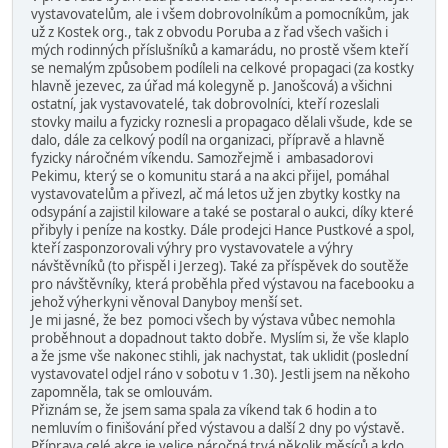
vystavovatelům, ale i všem dobrovolníkům a pomocníkům, jak
už z Kostek org., tak z obvodu Poruba a z řad všech vašich i
mých rodinných příslušníků a kamarádu, no prostě všem kteří
se nemalým způsobem podíleli na celkové propagaci (za kostky
hlavně jezevec, za úřad má kolegyně p. Janošcová) a všichni
ostatní, jak vystavovatelé, tak dobrovolníci, kteří rozeslali
stovky mailu a fyzicky roznesli a propagaco dělali všude, kde se
dalo, dále za celkový podíl na organizaci, přípravě a hlavně
fyzicky náročném víkendu. Samozřejmě i ambasadorovi
Pekimu, který se o komunitu stará a na akci přijel, pomáhal
vystavovatelům a přivezl, ač má letos už jen zbytky kostky na
odsypání a zajistil kiloware a také se postaral o aukci, díky které
přibyly i peníze na kostky. Dále prodejci Hance Pustkové a spol,
kteří zasponzorovali výhry pro vystavovatele a výhry
návštěvníků (to přispěl i Jerzeg). Také za příspěvek do soutěže
pro návštěvníky, která proběhla před výstavou na facebooku a
jehož výherkyni věnoval Danyboy menší set.
Je mi jasné, že bez pomoci všech by výstava vůbec nemohla
proběhnout a dopadnout takto dobře. Myslím si, že vše klaplo
a že jsme vše nakonec stihli, jak nachystat, tak uklidit (poslední
vystavovatel odjel ráno v sobotu v 1.30). Jestli jsem na někoho
zapomněla, tak se omlouvám.
Přiznám se, že jsem sama spala za víkend tak 6 hodin a to
nemluvím o finišování před výstavou a další 2 dny po výstavě.
Příprava celé akce je velice náročná trvá několik měsíců a kdo