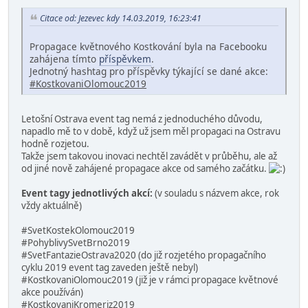
Citace od: Jezevec kdy 14.03.2019, 16:23:41
Propagace květnového Kostkování byla na Facebooku
zahájena tímto
příspěvkem
.
Jednotný hashtag pro příspěvky týkající se dané akce:
#KostkovaniOlomouc2019
Letošní Ostrava event tag nemá z jednoduchého důvodu,
napadlo mě to v době, když už jsem měl propagaci na Ostravu
hodně rozjetou.
Takže jsem takovou inovaci nechtěl zavádět v průběhu, ale až
od jiné nově zahájené propagace akce od samého začátku.
Event tagy jednotlivých akcí:
(v souladu s názvem akce, rok
vždy aktuálně)
#SvetKostekOlomouc2019
#PohyblivySvetBrno2019
#SvetFantazieOstrava2020 (do již rozjetého propagačního
cyklu 2019 event tag zaveden ještě nebyl)
#KostkovaniOlomouc2019 (již je v rámci propagace květnové
akce používán)
#KostkovaniKromeriz2019