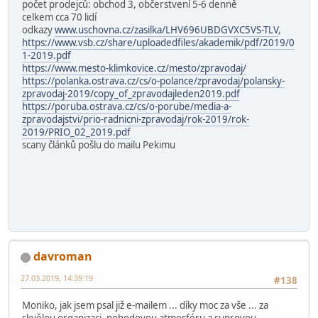
počet prodejců: obchod 3, občerstvení 5-6 denně
celkem cca 70 lidí
odkazy
www.uschovna.cz/zasilka/LHV696UBDGVXC5VS-TLV
,
https://www.vsb.cz/share/uploadedfiles/akademik/pdf/2019/0
1-2019.pdf
https://www.mesto-klimkovice.cz/mesto/zpravodaj/
https://polanka.ostrava.cz/cs/o-polance/zpravodaj/polansky-
zpravodaj-2019/copy_of_zpravodajleden2019.pdf
https://poruba.ostrava.cz/cs/o-porube/media-a-
zpravodajstvi/prio-radnicni-zpravodaj/rok-2019/rok-
2019/PRIO_02_2019.pdf
scany článků pošlu do mailu Pekimu
davroman
27.03.2019, 14:39:19
#138
Moniko, jak jsem psal již e-mailem ... díky moc za vše ... za
skvělou organizaci, pohodovou atmosféru a suprovou