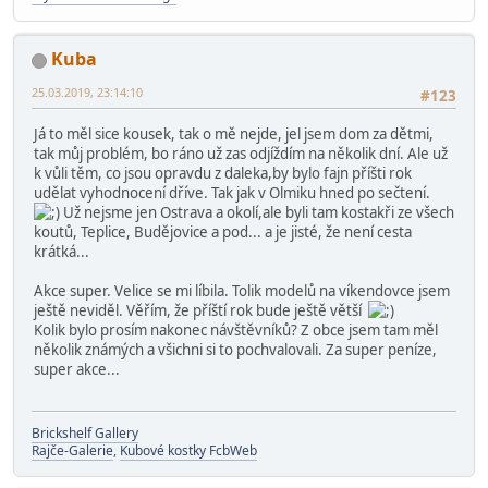
Kuba
25.03.2019, 23:14:10
#123
Já to měl sice kousek, tak o mě nejde, jel jsem dom za dětmi,
tak můj problém, bo ráno už zas odjíždím na několik dní. Ale už
k vůli těm, co jsou opravdu z daleka,by bylo fajn příšti rok
udělat vyhodnocení dříve. Tak jak v Olmiku hned po sečtení.
Už nejsme jen Ostrava a okolí,ale byli tam kostakři ze všech
koutů, Teplice, Budějovice a pod... a je jisté, že není cesta
krátká...
Akce super. Velice se mi líbila. Tolik modelů na víkendovce jsem
ještě neviděl. Věřím, že příští rok bude ještě větší
Kolik bylo prosím nakonec návštěvníků? Z obce jsem tam měl
několik známých a všichni si to pochvalovali. Za super peníze,
super akce...
Brickshelf Gallery
Rajče-Galerie
,
Kubové kostky FcbWeb