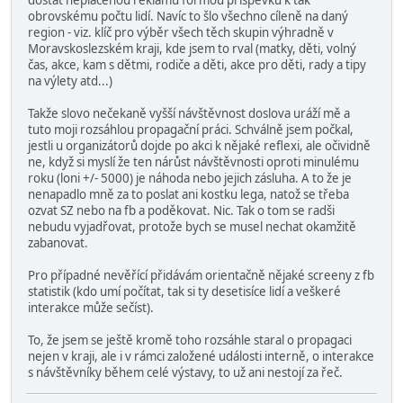
dostat neplacenou reklamu formou příspěvků k tak
obrovskému počtu lidí. Navíc to šlo všechno cíleně na daný
region - viz. klíč pro výběr všech těch skupin výhradně v
Moravskoslezském kraji, kde jsem to rval (matky, děti, volný
čas, akce, kam s dětmi, rodiče a děti, akce pro děti, rady a tipy
na výlety atd...)
Takže slovo nečekaně vyšší návštěvnost doslova uráží mě a
tuto moji rozsáhlou propagační práci. Schválně jsem počkal,
jestli u organizátorů dojde po akci k nějaké reflexi, ale očividně
ne, když si myslí že ten nárůst návštěvnosti oproti minulému
roku (loni +/- 5000) je náhoda nebo jejich zásluha. A to že je
nenapadlo mně za to poslat ani kostku lega, natož se třeba
ozvat SZ nebo na fb a poděkovat. Nic. Tak o tom se radši
nebudu vyjadřovat, protože bych se musel nechat okamžitě
zabanovat.
Pro případné nevěřící přidávám orientačně nějaké screeny z fb
statistik (kdo umí počítat, tak si ty desetisíce lidí a veškeré
interakce může sečíst).
To, že jsem se ještě kromě toho rozsáhle staral o propagaci
nejen v kraji, ale i v rámci založené události interně, o interakce
s návštěvníky během celé výstavy, to už ani nestojí za řeč.