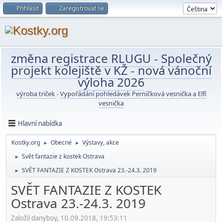
Přihlásit
Zaregistrovat se
změna registrace RLUGU
-
Společný
projekt kolejiště v KŽ
-
nová vánoční
výloha 2026
výroba triček
-
Vypořádání pohledávek Perníčková vesnička a Elfí
vesnička
Hlavní nabídka
Kostky.org
Obecné
Výstavy, akce
►
►
Svět fantazie z kostek Ostrava
►
SVĚT FANTAZIE Z KOSTEK Ostrava 23.-24.3. 2019
►
SVĚT FANTAZIE Z KOSTEK
Ostrava 23.-24.3. 2019
Založil danyboy, 10.09.2018, 19:53:11