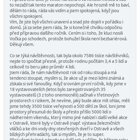
to nezažil tak tento maraton nepochopí. Ale hrozně mě to baví,
dělám to ráda, ráda vás vidím a jsem spokojená, když jsou
všichni spokojení.
Vím, že jste byli všichni unavení a snad jste dojeli v pořádku i
domů. Já za sebe jsem ráda, že si konečně chvilku odpočinu
před přípravou dalšího ročník. Cením si i toho, že kluci nosili
Vočka po schodech, protože bohužel škola není bezbariérová.
Děkuji všem.
Co se týká návštěvnosti, tak byla okolo 7586 tisíce návštěvníků,
nejde to spočítat přesně, protože rodinu počítám 3,4 a 5 lidí a
celkově to beru jako průměr 4 lidi.
Jsem ráda, že nám návštěvnost rok od roku stoupá a má
tendenci stoupat, myslím si, že akce už je mezi lidmi známá a
získala si své fanoušky. Když srovnám první ročník, kdy jsme v
18 vystavovatelích (letos bylo zaregistrovaných 35
vystavovatelů (3 z toho onemocněli) začínali v třetinových
prostorech s rizikem, že nevíme, jaký bude akce mít ohlas, měli
jsme tehdy 3500 tisíce veřejnosti a 500 dětí ze škol, loni jsme
prostory přesunuli do školy a přesto přišlo 5000 lidí o
nádherném víkendu, který mimo jiné nabízel i další velké akce
v Ostravě, které byly v Ostravě (např. výstava železničních
vláčků a ke dni vody dny otevřených dveří v Ostravě a všech
blízkých přehradách), tak si myslím, že je to super.