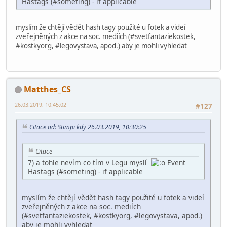
Hastags (#someting) - if applicable
myslím že chtějí vědět hash tagy použité u fotek a videí
zveřejněných z akce na soc. mediích (#svetfantaziekostek,
#kostkyorg, #legovystava, apod.) aby je mohli vyhledat
Matthes_CS
26.03.2019, 10:45:02
#127
Citace od: Stimpi kdy 26.03.2019, 10:30:25
Citace
7) a tohle nevím co tím v Legu myslí
Event
Hastags (#someting) - if applicable
myslím že chtějí vědět hash tagy použité u fotek a videí
zveřejněných z akce na soc. mediích
(#svetfantaziekostek, #kostkyorg, #legovystava, apod.)
aby je mohli vyhledat