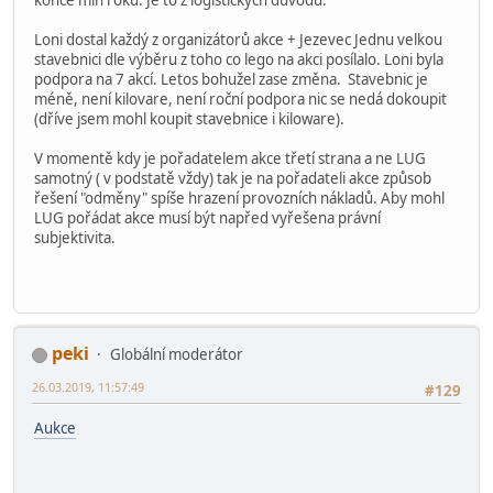
Loni dostal každý z organizátorů akce + Jezevec Jednu velkou
stavebnici dle výběru z toho co lego na akci posílalo. Loni byla
podpora na 7 akcí. Letos bohužel zase změna. Stavebnic je
méně, není kilovare, není roční podpora nic se nedá dokoupit
(dříve jsem mohl koupit stavebnice i kiloware).
V momentě kdy je pořadatelem akce třetí strana a ne LUG
samotný ( v podstatě vždy) tak je na pořadateli akce způsob
řešení "odměny" spíše hrazení provozních nákladů. Aby mohl
LUG pořádat akce musí být napřed vyřešena právní
subjektivita.
peki
Globální moderátor
26.03.2019, 11:57:49
#129
Aukce