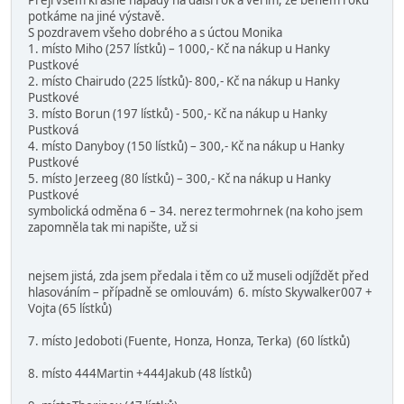
Přeji všem krásné nápady na další rok a věřím, že během roku
potkáme na jiné výstavě.
S pozdravem všeho dobrého a s úctou Monika
1. místo Miho (257 lístků) – 1000,- Kč na nákup u Hanky
Pustkové
2. místo Chairudo (225 lístků)- 800,- Kč na nákup u Hanky
Pustkové
3. místo Borun (197 lístků) - 500,- Kč na nákup u Hanky
Pustková
4. místo Danyboy (150 lístků) – 300,- Kč na nákup u Hanky
Pustkové
5. místo Jerzeeg (80 lístků) – 300,- Kč na nákup u Hanky
Pustkové
symbolická odměna 6 – 34. nerez termohrnek (na koho jsem
zapomněla tak mi napište, už si
nejsem jistá, zda jsem předala i těm co už museli odjíždět před
hlasováním – případně se omlouvám) 6. místo Skywalker007 +
Vojta (65 lístků)
7. místo Jedoboti (Fuente, Honza, Honza, Terka) (60 lístků)
8. místo 444Martin +444Jakub (48 lístků)