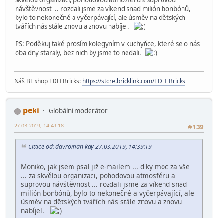
návštěvnost ... rozdali jsme za víkend snad milión bonbónů,
bylo to nekonečné a vyčerpávající, ale úsměv na dětských
tvářích nás stále znovu a znovu nabíjel.
PS: Poděkuj také prosím kolegyním v kuchyňce, které se o nás
oba dny staraly, bez nich by jsme to nedali.
Náš BL shop TDH Bricks:
https://store.bricklink.com/TDH_Bricks
peki
Globální moderátor
27.03.2019, 14:49:18
#139
Citace od: davroman kdy 27.03.2019, 14:39:19
Moniko, jak jsem psal již e-mailem ... díky moc za vše
... za skvělou organizaci, pohodovou atmosféru a
suprovou návštěvnost ... rozdali jsme za víkend snad
milión bonbónů, bylo to nekonečné a vyčerpávající, ale
úsměv na dětských tvářích nás stále znovu a znovu
nabíjel.