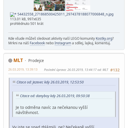
54432558_271868500425011_2974378188077006848_n.jpg
113.01 kB, 997x635
prohlédnuto 501 krát
Kde všude můžeš sledovat aktivity naší LEGO komunity
Kostky.org
?
Mrkni na náš
Facebook
nebo
Instagram
a sdílej, lajkuj, komentuj.
MLT
Prodejce
26.03.2019, 13:39:13
Poslední úprava
: 26.03.2019, 13:44:17 od: MLT
#132
Citace od: Jezevec kdy 26.03.2019, 12:53:50
Citace od: danyboy kdy 26.03.2019, 09:50:38
Je to odměna navíc za nečekanou vyšší
návštěvnost.
Vy jste se snad zbláznili, ne? Nečekaně vyšší