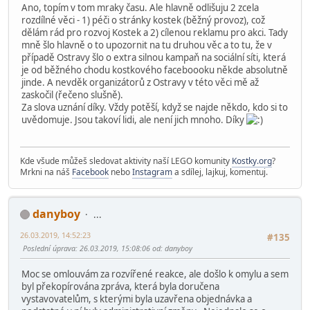
Ano, topím v tom mraky času. Ale hlavně odlišuju 2 zcela
rozdílné věci - 1) péči o stránky kostek (běžný provoz), což
dělám rád pro rozvoj Kostek a 2) cílenou reklamu pro akci. Tady
mně šlo hlavně o to upozornit na tu druhou věc a to tu, že v
případě Ostravy šlo o extra silnou kampaň na sociální síti, která
je od běžného chodu kostkového faceboooku někde absolutně
jinde. A nevděk organizátorů z Ostravy v této věci mě až
zaskočil (řečeno slušně).
Za slova uznání díky. Vždy potěší, když se najde někdo, kdo si to
uvědomuje. Jsou takoví lidi, ale není jich mnoho. Díky
Kde všude můžeš sledovat aktivity naší LEGO komunity
Kostky.org
?
Mrkni na náš
Facebook
nebo
Instagram
a sdílej, lajkuj, komentuj.
danyboy
...
26.03.2019, 14:52:23
#135
Poslední úprava
: 26.03.2019, 15:08:06 od: danyboy
Moc se omlouvám za rozvířené reakce, ale došlo k omylu a sem
byl překopírována zpráva, která byla doručena
vystavovatelům, s kterými byla uzavřena objednávka a