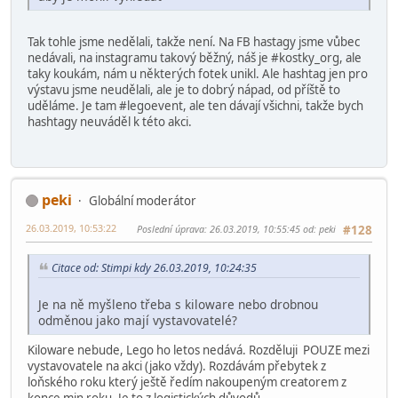
Tak tohle jsme nedělali, takže není. Na FB hastagy jsme vůbec
nedávali, na instagramu takový běžný, náš je #kostky_org, ale
taky koukám, nám u některých fotek unikl. Ale hashtag jen pro
výstavu jsme neudělali, ale je to dobrý nápad, od příště to
uděláme. Je tam #legoevent, ale ten dávají všichni, takže bych
hashtagy neuváděl k této akci.
peki
Globální moderátor
26.03.2019, 10:53:22
Poslední úprava
: 26.03.2019, 10:55:45 od: peki
#128
Citace od: Stimpi kdy 26.03.2019, 10:24:35
Je na ně myšleno třeba s kiloware nebo drobnou
odměnou jako mají vystavovatelé?
Kiloware nebude, Lego ho letos nedává. Rozděluji POUZE mezi
vystavovatele na akci (jako vždy). Rozdávám přebytek z
loňského roku který ještě ředím nakoupeným creatorem z
konce min roku. Je to z logistických důvodů.