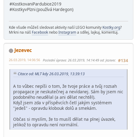
#KostkovaniPardubice2019
#KostkyvPlzni (používá Hardegon)
Kde všude můžeš sledovat aktivity naší LEGO komunity
Kostky.org
?
Mrkni na náš
Facebook
nebo
Instagram
a sdílej, lajkuj, komentuj.
Jezevec
26.03.2019, 14:06:56
Poslední úprava
: 26.03.2019, 14:14:49 od: Jezevec
#134
Citace od: MLT kdy 26.03.2019, 13:39:13
A to vůbec nepíši o tom, že tvoje práce a tvůj rozsah
propagace je neskutečnej a nevídanej. Sám by jsem nic
podobného neudělal (a ani dělat nechtěl).
Když jsem zda v příspěvcích četl jakým systémem
"jedeš" - opravdu klobouk dolů a smekám.
Občas si myslím, že to musíš dělat na plnej úvazek,
jelikož to opravdu není normální.