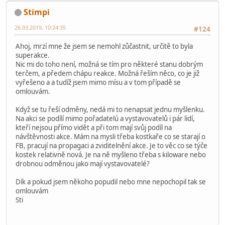
Stimpi
26.03.2019, 10:24:35
#124
Ahoj, mrzí mne že jsem se nemohl zůčastnit, určitě to byla
superakce.
Nic mi do toho není, možná se tím pro některé stanu dobrým
terčem, a předem chápu reakce. Možná řeším něco, co je již
vyřešeno a a tudíž jsem mimo mísu a v tom případě se
omlouvám.
Když se tu řeší odměny, nedá mi to nenapsat jednu myšlenku.
Na akci se podílí mimo pořadatelú a vystavovatelů i pár lidí,
kteří nejsou přímo vidět a při tom mají svůj podíl na
návštěvnosti akce. Mám na mysli třeba kostkaře co se starají o
FB, pracují na propagaci a zviditelnění akce. Je to věc co se týče
kostek relativně nová. Je na ně myšleno třeba s kiloware nebo
drobnou odměnou jako mají vystavovatelé?
Dík a pokud jsem někoho popudil nebo mne nepochopil tak se
omlouvám
Sti