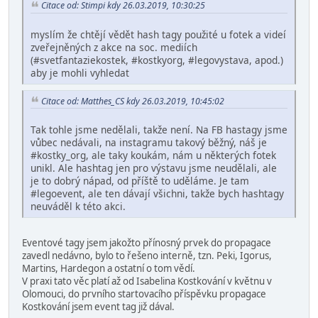
Citace od: Stimpi kdy 26.03.2019, 10:30:25
myslím že chtějí vědět hash tagy použité u fotek a videí
zveřejněných z akce na soc. mediích
(#svetfantaziekostek, #kostkyorg, #legovystava, apod.)
aby je mohli vyhledat
Citace od: Matthes_CS kdy 26.03.2019, 10:45:02
Tak tohle jsme nedělali, takže není. Na FB hastagy jsme
vůbec nedávali, na instagramu takový běžný, náš je
#kostky_org, ale taky koukám, nám u některých fotek
unikl. Ale hashtag jen pro výstavu jsme neudělali, ale
je to dobrý nápad, od příště to uděláme. Je tam
#legoevent, ale ten dávají všichni, takže bych hashtagy
neuváděl k této akci.
Eventové tagy jsem jakožto přínosný prvek do propagace
zavedl nedávno, bylo to řešeno interně, tzn. Peki, Igorus,
Martins, Hardegon a ostatní o tom vědí.
V praxi tato věc platí až od Isabelina Kostkování v květnu v
Olomouci, do prvního startovacího příspěvku propagace
Kostkování jsem event tag již dával.