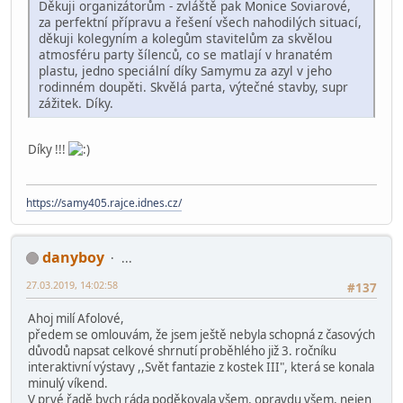
Děkuji organizátorům - zvláště pak Monice Soviarové,
za perfektní přípravu a řešení všech nahodilých situací,
děkuji kolegyním a kolegům stavitelům za skvělou
atmosféru party šílenců, co se matlají v hranatém
plastu, jedno speciální díky Samymu za azyl v jeho
rodinném doupěti. Skvělá parta, výtečné stavby, supr
zážitek. Díky.
Díky !!!
https://samy405.rajce.idnes.cz/
danyboy
...
27.03.2019, 14:02:58
#137
Ahoj milí Afolové,
předem se omlouvám, že jsem ještě nebyla schopná z časových
důvodů napsat celkové shrnutí proběhlého již 3. ročníku
interaktivní výstavy ,,Svět fantazie z kostek III", která se konala
minulý víkend.
V prvé řadě bych ráda poděkovala všem, opravdu všem, nejen