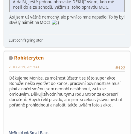
A další, ještě jednou obrovské DĚKUJI všem, kdo mě
nosil do a ze schodů. Vážím si toho opravdu MOC.
Asi jsem už vážně nemocný, ale první co mne napadlo: To by byl
skvělý námět na MOC!
Lust och fägring stor
Robkteryten
25.03.2019, 20:19:41
#122
Děkujeme Monice, za možnost účastnit se této super akce.
Bohužel nešlo vydržet do konce, pracovní povinnosti se musí
plnit a noční směnu jsem nemohl nestihnout, za to se
omlouvám. Děkuji závodnímu týmu rodu Mtron za expresní
doručení. Abych řekl pravdu, ani jsem si celou výstavu nestihl
pořádně prohlédnout a nafotit, takže uvítám foto z akce.
MyBrickLink-Small Bags