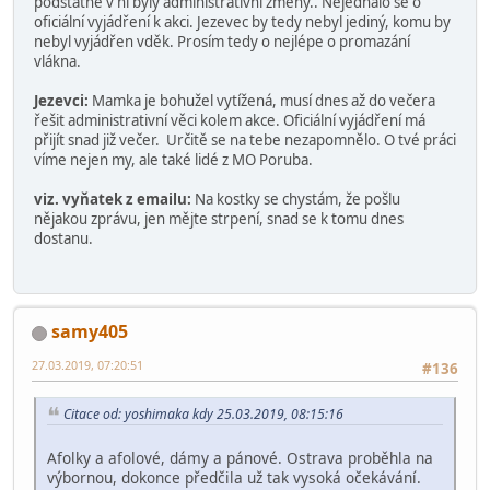
podstatné v ní byly administrativní změny.. Nejednalo se o
oficiální vyjádření k akci. Jezevec by tedy nebyl jediný, komu by
nebyl vyjádřen vděk. Prosím tedy o nejlépe o promazání
vlákna.
Jezevci:
Mamka je bohužel vytížená, musí dnes až do večera
řešit administrativní věci kolem akce. Oficiální vyjádření má
přijít snad již večer. Určitě se na tebe nezapomnělo. O tvé práci
víme nejen my, ale také lidé z MO Poruba.
viz. vyňatek z emailu:
Na kostky se chystám, že pošlu
nějakou zprávu, jen mějte strpení, snad se k tomu dnes
dostanu.
samy405
27.03.2019, 07:20:51
#136
Citace od: yoshimaka kdy 25.03.2019, 08:15:16
Afolky a afolové, dámy a pánové. Ostrava proběhla na
výbornou, dokonce předčila už tak vysoká očekávání.