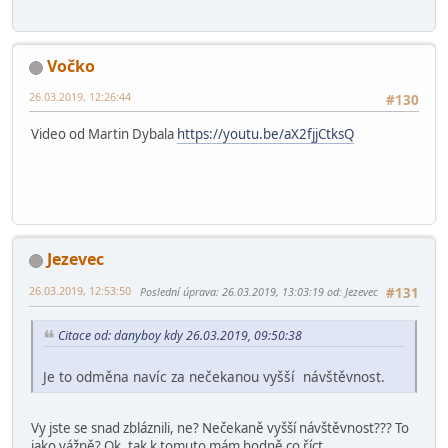
Vočko
26.03.2019, 12:26:44
#130
Video od Martin Dybala
https://youtu.be/aX2fjjCtksQ
Jezevec
26.03.2019, 12:53:50
Poslední úprava
: 26.03.2019, 13:03:19 od: Jezevec
#131
Citace od: danyboy kdy 26.03.2019, 09:50:38
Je to odměna navíc za nečekanou vyšší návštěvnost.
Vy jste se snad zbláznili, ne? Nečekaně vyšší návštěvnost??? To
jako vážně? Ok, tak k tomuto mám hodně co říct.