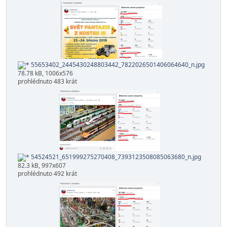
55653402_2445430248803442_7822026501406064640_n.jpg
78.78 kB, 1006x576
prohlédnuto 483 krát
54524521_651999275270408_7393123508085063680_n.jpg
82.3 kB, 997x607
prohlédnuto 492 krát