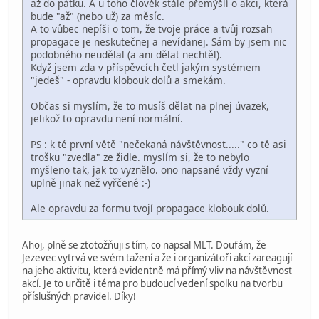
až do pátku. A u toho člověk stále přemýšlí o akci, která
bude "až" (nebo už) za měsíc.
A to vůbec nepíši o tom, že tvoje práce a tvůj rozsah
propagace je neskutečnej a nevídanej. Sám by jsem nic
podobného neudělal (a ani dělat nechtěl).
Když jsem zda v příspěvcích četl jakým systémem
"jedeš" - opravdu klobouk dolů a smekám.
Občas si myslím, že to musíš dělat na plnej úvazek,
jelikož to opravdu není normální.
PS : k té první větě "nečekaná návštěvnost....." co tě asi
trošku "zvedla" ze židle. myslím si, že to nebylo
myšleno tak, jak to vyznělo. ono napsané vždy vyzní
uplně jinak než vyřčené :-)
Ale opravdu za formu tvojí propagace klobouk dolů.
Ahoj, plně se ztotožňuji s tím, co napsal MLT. Doufám, že
Jezevec vytrvá ve svém tažení a že i organizátoři akcí zareagují
na jeho aktivitu, která evidentně má přímý vliv na návštěvnost
akcí. Je to určitě i téma pro budoucí vedení spolku na tvorbu
příslušných pravidel. Díky!