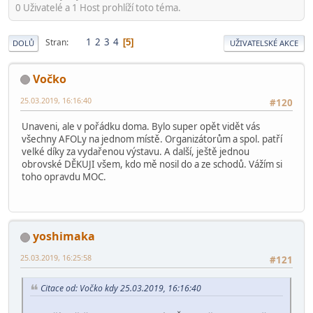
0 Uživatelé a 1 Host prohlíží toto téma.
1
2
3
4
Stran
5
DOLŮ
UŽIVATELSKÉ AKCE
Vočko
25.03.2019, 16:16:40
#120
Unaveni, ale v pořádku doma. Bylo super opět vidět vás
všechny AFOLy na jednom místě. Organizátorům a spol. patří
velké díky za vydařenou výstavu. A další, ještě jednou
obrovské DĚKUJI všem, kdo mě nosil do a ze schodů. Vážím si
toho opravdu MOC.
yoshimaka
25.03.2019, 16:25:58
#121
Citace od: Vočko kdy 25.03.2019, 16:16:40