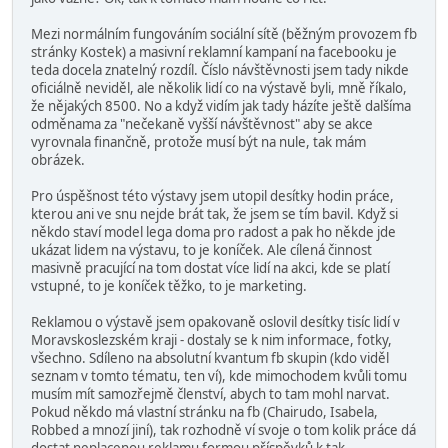
Mezi normálním fungováním sociální sítě (běžným provozem fb
stránky Kostek) a masivní reklamní kampaní na facebooku je
teda docela znatelný rozdíl. Číslo návštěvnosti jsem tady nikde
oficiálně neviděl, ale několik lidí co na výstavě byli, mně říkalo,
že nějakých 8500. No a když vidím jak tady házíte ještě dalšíma
odměnama za "nečekaně vyšší návštěvnost" aby se akce
vyrovnala finančně, protože musí být na nule, tak mám
obrázek.
Pro úspěšnost této výstavy jsem utopil desítky hodin práce,
kterou ani ve snu nejde brát tak, že jsem se tím bavil. Když si
někdo staví model lega doma pro radost a pak ho někde jde
ukázat lidem na výstavu, to je koníček. Ale cílená činnost
masivně pracující na tom dostat více lidí na akci, kde se platí
vstupné, to je koníček těžko, to je marketing.
Reklamou o výstavě jsem opakovaně oslovil desítky tisíc lidí v
Moravskoslezském kraji - dostaly se k nim informace, fotky,
všechno. Sdíleno na absolutní kvantum fb skupin (kdo viděl
seznam v tomto tématu, ten ví), kde mimochodem kvůli tomu
musím mít samozřejmě členství, abych to tam mohl narvat.
Pokud někdo má vlastní stránku na fb (Chairudo, Isabela,
Robbed a mnozí jiní), tak rozhodně ví svoje o tom kolik práce dá