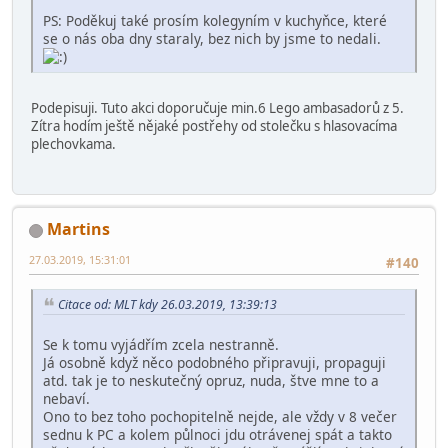
PS: Poděkuj také prosím kolegyním v kuchyňce, které
se o nás oba dny staraly, bez nich by jsme to nedali.
Podepisuji. Tuto akci doporučuje min.6 Lego ambasadorů z 5.
Zítra hodím ještě nějaké postřehy od stolečku s hlasovacíma
plechovkama.
Martins
27.03.2019, 15:31:01
#140
Citace od: MLT kdy 26.03.2019, 13:39:13
Se k tomu vyjádřím zcela nestranně.
Já osobně když něco podobného připravuji, propaguji
atd. tak je to neskutečný opruz, nuda, štve mne to a
nebaví.
Ono to bez toho pochopitelně nejde, ale vždy v 8 večer
sednu k PC a kolem půlnoci jdu otrávenej spát a takto