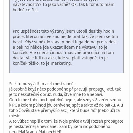
návštěvnost??? To jako vážně? Ok, tak k tomuto mám
hodně co říct.
Pro úspěšnost této výstavy jsem utopil desítky hodin
práce, kterou ani ve snu nejde brát tak, že jsem se tím
bavil. Když si někdo staví model lega doma pro radost
a pak ho někde jde ukázat lidem na výstavu, to je
koníček. Ale cílená činnost masivně pracující na tom
dostat více lidí na akci, kde se platí vstupné, to je
koníček těžko, to je marketing.
Se k tomu vyjádřím zcela nestranně.
Já osobně když něco podobného připravuji, propaguji atd. tak
je to neskutečný opruz, nuda, štve mne to a nebaví.
Ono to bez toho pochopitelně nejde, ale vždy v 8 večer sednu
k PC a kolem půlnoci jdu otrávenej spát a takto až do pátku. A u
toho člověk stále přemýšlí o akci, která bude "až" (nebo už) za
měsíc.
A to vůbec nepíši o tom, že tvoje práce a tvůj rozsah propagace
je neskutečnej a nevídanej. Sám by jsem nic podobného
neudělal (a ani dělat nechtěl).