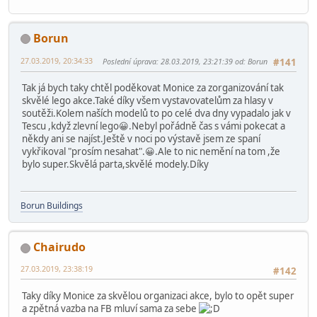
Borun
27.03.2019, 20:34:33
Poslední úprava
: 28.03.2019, 23:21:39 od: Borun
#141
Tak já bych taky chtěl poděkovat Monice za zorganizování tak
skvělé lego akce.Také díky všem vystavovatelům za hlasy v
soutěži.Kolem naších modelů to po celé dva dny vypadalo jak v
Tescu ,když zlevní lego😀.Nebyl pořádně čas s vámi pokecat a
někdy ani se najíst.Ještě v noci po výstavě jsem ze spaní
vykřikoval "prosím nesahat".😀.Ale to nic nemění na tom ,že
bylo super.Skvělá parta,skvělé modely.Díky
Borun Buildings
Chairudo
27.03.2019, 23:38:19
#142
Taky díky Monice za skvělou organizaci akce, bylo to opět super
a zpětná vazba na FB mluví sama za sebe