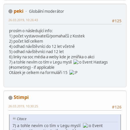
peki
Globální moderátor
26.03.2019, 10:26:43
#125
prosím o následující info:
1) počet vystavovatelů/pomahačů z Kostek
2) počet lidí celkem
4) odhad návštěvníci do 12 let včetně
5) odhad návštěvníci nad 12 let
6) linky na soc média a weby kde je zmíňka o akci
7) a tohle nevím co tím v Legu myslí
Event Hastags
(#someting) - if applicable
Otázek je celkem na formuláři 15
Stimpi
26.03.2019, 10:30:25
#126
Citace
7) a tohle nevím co tím v Legu myslí
Event