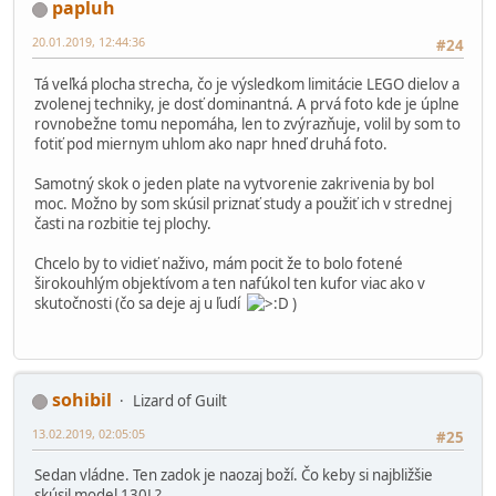
papluh
20.01.2019, 12:44:36
#24
Tá veľká plocha strecha, čo je výsledkom limitácie LEGO dielov a
zvolenej techniky, je dosť dominantná. A prvá foto kde je úplne
rovnobežne tomu nepomáha, len to zvýrazňuje, volil by som to
fotiť pod miernym uhlom ako napr hneď druhá foto.
Samotný skok o jeden plate na vytvorenie zakrivenia by bol
moc. Možno by som skúsil priznať study a použiť ich v strednej
časti na rozbitie tej plochy.
Chcelo by to vidieť naživo, mám pocit že to bolo fotené
širokouhlým objektívom a ten nafúkol ten kufor viac ako v
skutočnosti (čo sa deje aj u ľudí
)
sohibil
Lizard of Guilt
13.02.2019, 02:05:05
#25
Sedan vládne. Ten zadok je naozaj boží. Čo keby si najbližšie
skúsil model 130L?