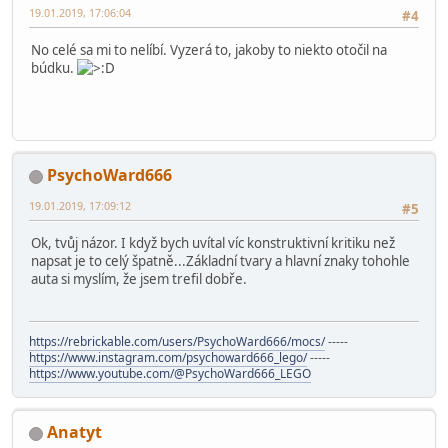
19.01.2019, 17:06:04
#4
No celé sa mi to nelíbí. Vyzerá to, jakoby to niekto otočil na
búdku.
PsychoWard666
19.01.2019, 17:09:12
#5
Ok, tvůj názor. I když bych uvítal víc konstruktivní kritiku než
napsat je to celý špatně...Základní tvary a hlavní znaky tohohle
auta si myslím, že jsem trefil dobře.
https://rebrickable.com/users/PsychoWard666/mocs/
-----
https://www.instagram.com/psychoward666_lego/
-----
https://www.youtube.com/@PsychoWard666_LEGO
Anatyt