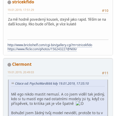
stricekfido
19.01.2019, 17:51:29
#10
Za mě hodně povedený kousek, stejně jako rapid. Těším se na
další kousky. Rko bude oříšek, je více kulaté
http://www.brickshelf.com/cgi-bin/gallery.cgi?m=stricekfido
https://www.flickr.com/photos/156243227@N06/
Clermont
19.01.2019, 20:49:03
#11
Citace od: PsychoWard666 kdy 19.01.2019, 17:35:10
Mě ego nikdo mastit nemusí. A co jsem viděl tak jediný,
kdo si tu mastí ego nad ostatními modely jsi ty, když co
příspěvek, to kritika jak je vše špatně
Bohužel jsem žádný tvůj model neviděl, protože to tu v