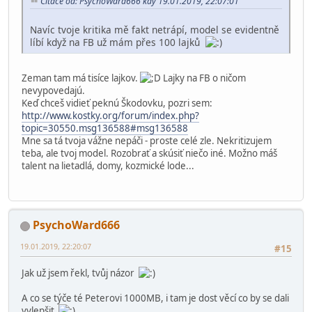
Citace od: PsychoWard666 kdy 19.01.2019, 22:07:01
Navíc tvoje kritika mě fakt netrápí, model se evidentně
líbí když na FB už mám přes 100 lajků
Zeman tam má tisíce lajkov.
Lajky na FB o ničom
nevypovedajú.
Keď chceš vidieť peknú Škodovku, pozri sem:
http://www.kostky.org/forum/index.php?
topic=30550.msg136588#msg136588
Mne sa tá tvoja vážne nepáči - proste celé zle. Nekritizujem
teba, ale tvoj model. Rozobrať a skúsiť niečo iné. Možno máš
talent na lietadlá, domy, kozmické lode...
PsychoWard666
19.01.2019, 22:20:07
#15
Jak už jsem řekl, tvůj názor
A co se týče té Peterovi 1000MB, i tam je dost věcí co by se dali
vylepšit