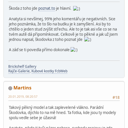
Škoda z toho jde
poznat.to
je hlavní.
Anatyta si nevšímej, 99% jeho komentářu je negativních. Sice
jeho poznámka, že to šlo na budku je k zamyšlení. Asi by to
chtělo o jeden stud zvýšit střechu. Ale to je tak asi vše co se na
tvém autě dá připomínkovat. Celkově je to pěkné a jak už jsem
jednou napsal, škodovka z toho poznat jde
A záď se ti povedla přímo dokonale
Brickshelf Gallery
Rajče-Galerie
,
Kubové kostky FcbWeb
Martins
20.01.2019, 08:20:57
#18
Takový pěkný model a tak zaplevelené vlákno. Parádní
Škodovka, dýchlo to na mě hned. Ta fotka, kde jsou ty modely
spolu vedle sebe je úžasná!
Anatyte, nikdo ti tvůj názor nebere, svoboda projevu je zde