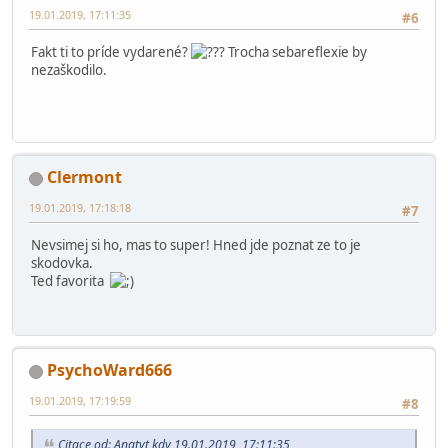
19.01.2019, 17:11:35
#6
Fakt ti to príde vydarené?
Trocha sebareflexie by
nezaškodilo.
Clermont
19.01.2019, 17:18:18
#7
Nevsimej si ho, mas to super! Hned jde poznat ze to je
skodovka.
Ted favorita
PsychoWard666
19.01.2019, 17:19:59
#8
Citace od: Anatyt kdy 19.01.2019, 17:11:35