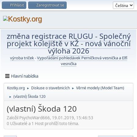
Přihlásit
Zaregistrovat se
změna registrace RLUGU
-
Společný
projekt kolejiště v KŽ
-
nová vánoční
výloha 2026
výroba triček
-
Vypořádání pohledávek Perníčková vesnička a Elfí
vesnička
Hlavní nabídka
Kostky.org
Diskuse o stavebnicích
Věrné modely (Model Team)
►
►
(vlastní) Škoda 120
►
(vlastní) Škoda 120
Založil PsychoWard666, 19.01.2019, 15:46:53
0 Uživatelé a 1 Host prohlíží toto téma.