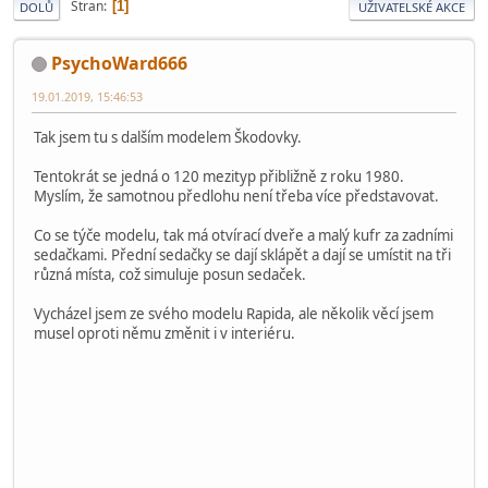
Stran
1
DOLŮ
UŽIVATELSKÉ AKCE
PsychoWard666
19.01.2019, 15:46:53
Tak jsem tu s dalším modelem Škodovky.
Tentokrát se jedná o 120 mezityp přibližně z roku 1980.
Myslím, že samotnou předlohu není třeba více představovat.
Co se týče modelu, tak má otvírací dveře a malý kufr za zadními
sedačkami. Přední sedačky se dají sklápět a dají se umístit na tři
různá místa, což simuluje posun sedaček.
Vycházel jsem ze svého modelu Rapida, ale několik věcí jsem
musel oproti němu změnit i v interiéru.