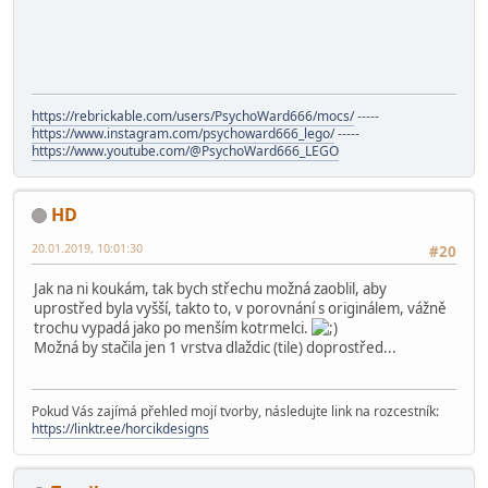
https://rebrickable.com/users/PsychoWard666/mocs/
-----
https://www.instagram.com/psychoward666_lego/
-----
https://www.youtube.com/@PsychoWard666_LEGO
HD
20.01.2019, 10:01:30
#20
Jak na ni koukám, tak bych střechu možná zaoblil, aby
uprostřed byla vyšší, takto to, v porovnání s originálem, vážně
trochu vypadá jako po menším kotrmelci.
Možná by stačila jen 1 vrstva dlaždic (tile) doprostřed...
Pokud Vás zajímá přehled mojí tvorby, následujte link na rozcestník:
https://linktr.ee/horcikdesigns