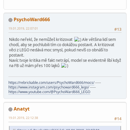
PsychoWard666
19.01.2019, 22:07:01
#13
Nikdo neřekl, že nemůžeš kritizovat
Ale většina lidí sem
chodí, aby se pochlubili tím co dokážou postavit. A kritizovat
věci z LEGO nedává moc smysl, pokud nevíš co obnáší to
postavit.
Navíc tvoje kritika mě fakt netrápí, model se evidentně líbí když
na FB už mám přes 100 lajků
https://rebrickable.com/users/PsychoWard666/mocs/
-----
https://www.instagram.com/psychoward666_lego/
-----
https://www.youtube.com/@PsychoWard666_LEGO
Anatyt
19.01.2019, 22:12:38
#14