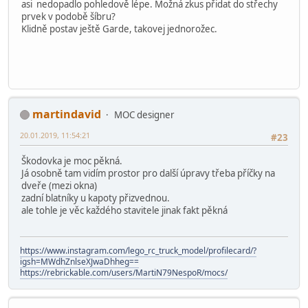
asi nedopadlo pohledově lépe. Možná zkus přidat do střechy
prvek v podobě šíbru?
Klidně postav ještě Garde, takovej jednorožec.
martindavid
MOC designer
20.01.2019, 11:54:21
#23
Škodovka je moc pěkná.
Já osobně tam vidím prostor pro další úpravy třeba příčky na
dveře (mezi okna)
zadní blatníky u kapoty přizvednou.
ale tohle je věc každého stavitele jinak fakt pěkná
https://www.instagram.com/lego_rc_truck_model/profilecard/?
igsh=MWdhZnlseXJwaDhheg==
https://rebrickable.com/users/MartiN79NespoR/mocs/