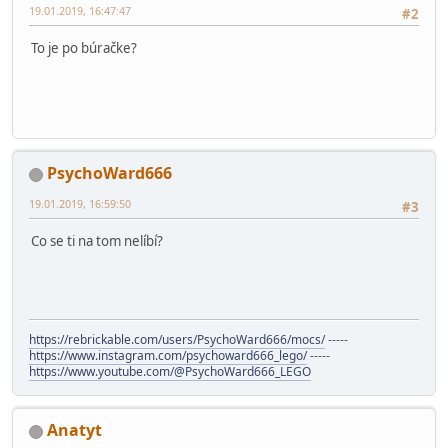
19.01.2019, 16:47:47
#2
To je po búračke?
PsychoWard666
19.01.2019, 16:59:50
#3
Co se ti na tom nelíbí?
https://rebrickable.com/users/PsychoWard666/mocs/
-----
https://www.instagram.com/psychoward666_lego/
-----
https://www.youtube.com/@PsychoWard666_LEGO
Anatyt