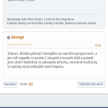
Nečakajte odo mňa chválu, z toho je len stagnácia.
Čakajte dotazy na techniku stavby a kritiku. Jedine to posúva vpred.
Stimpi
13.02.2019, 07:30:20
#26
Zdarec, škůdka pěkná!! Zamejšlim se nad těmi proporcemi, a
jen mě napadlo co poslat C-sloupek o kousek dolů a poladit
jeho úhel? Možná by to zakulatilo střechu, nicméně možná by
to opticky asi prodloužilo zadní kapotu.
Stran
1
NAHORU
UŽIVATELSKÉ AKCE