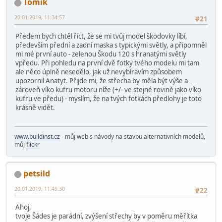
Tomik
20.01.2019, 11:34:57
#21
Předem bych chtěl říct, že se mi tvůj model škodovky líbí,
především přední a zadní maska s typickými světly, a připomněl
mi mé první auto - zelenou Škodu 120 s hranatými světly
vpředu. Při pohledu na první dvě fotky tvého modelu mi tam
ale něco úplně nesedělo, jak už nevybíravím způsobem
upozornil Anatyt. Přijde mi, že střecha by měla být výše a
zároveň víko kufru motoru níže (+/- ve stejné rovině jako víko
kufru ve předu) - myslím, že na tvých fotkách předlohy je toto
krásně vidět.
www.buildinst.cz
- můj web s návody na stavbu alternativních modelů,
můj
flickr
petsild
20.01.2019, 11:49:30
#22
Ahoj,
tvoje Šádes je parádní, zvýšení střechy by v poměru měřítka