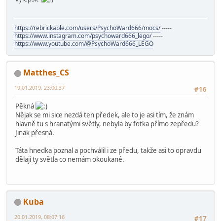
https://rebrickable.com/users/PsychoWard666/mocs/
-----
https://www.instagram.com/psychoward666_lego/
-----
https://www.youtube.com/@PsychoWard666_LEGO
Matthes_CS
19.01.2019, 23:00:37
#16
Pěkná
Nějak se mi sice nezdá ten předek, ale to je asi tím, že znám
hlavně tu s hranatými světly, nebyla by fotka přímo zepředu?
Jinak přesná.
Táta hnedka poznal a pochválil i ze předu, takže asi to opravdu
dělají ty světla co nemám okoukané.
Kuba
20.01.2019, 08:07:16
#17