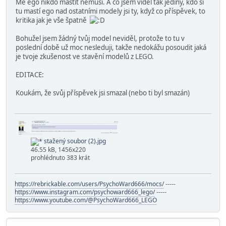
Mě ego nikdo mastit nemusí. A co jsem viděl tak jediný, kdo si
tu mastí ego nad ostatními modely jsi ty, když co příspěvek, to
kritika jak je vše špatně
Bohužel jsem žádný tvůj model neviděl, protože to tu v
poslední době už moc nesleduji, takže nedokážu posoudit jaká
je tvoje zkušenost ve stavění modelů z LEGO.
EDITACE:
Koukám, že svůj příspěvek jsi smazal (nebo ti byl smazán)
stažený soubor (2).jpg
46.55 kB, 1456x220
prohlédnuto 383 krát
https://rebrickable.com/users/PsychoWard666/mocs/
-----
https://www.instagram.com/psychoward666_lego/
-----
https://www.youtube.com/@PsychoWard666_LEGO