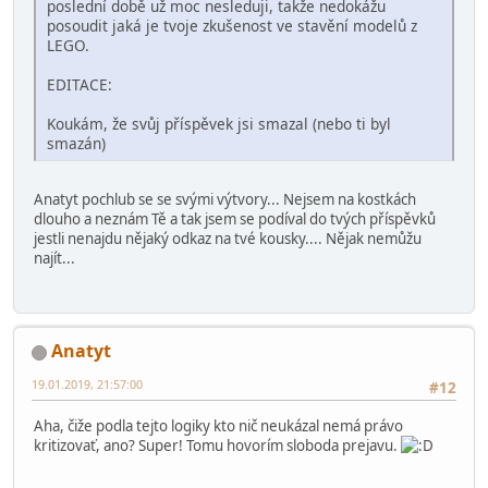
poslední době už moc nesleduji, takže nedokážu
posoudit jaká je tvoje zkušenost ve stavění modelů z
LEGO.
EDITACE:
Koukám, že svůj příspěvek jsi smazal (nebo ti byl
smazán)
Anatyt pochlub se se svými výtvory... Nejsem na kostkách
dlouho a neznám Tě a tak jsem se podíval do tvých příspěvků
jestli nenajdu nějaký odkaz na tvé kousky.... Nějak nemůžu
najít...
Anatyt
19.01.2019, 21:57:00
#12
Aha, čiže podla tejto logiky kto nič neukázal nemá právo
kritizovať, ano? Super! Tomu hovorím sloboda prejavu.