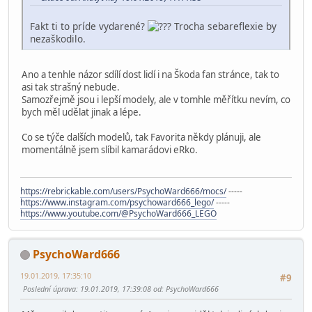
Fakt ti to príde vydarené?
Trocha sebareflexie by
nezaškodilo.
Ano a tenhle názor sdílí dost lidí i na Škoda fan stránce, tak to
asi tak strašný nebude.
Samozřejmě jsou i lepší modely, ale v tomhle měřítku nevím, co
bych měl udělat jinak a lépe.
Co se týče dalších modelů, tak Favorita někdy plánuji, ale
momentálně jsem slíbil kamarádovi eRko.
https://rebrickable.com/users/PsychoWard666/mocs/
-----
https://www.instagram.com/psychoward666_lego/
-----
https://www.youtube.com/@PsychoWard666_LEGO
PsychoWard666
19.01.2019, 17:35:10
#9
Poslední úprava
: 19.01.2019, 17:39:08 od: PsychoWard666