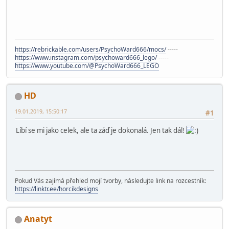
https://rebrickable.com/users/PsychoWard666/mocs/
-----
https://www.instagram.com/psychoward666_lego/
-----
https://www.youtube.com/@PsychoWard666_LEGO
HD
19.01.2019, 15:50:17
#1
Líbí se mi jako celek, ale ta záď je dokonalá. Jen tak dál!
Pokud Vás zajímá přehled mojí tvorby, následujte link na rozcestník:
https://linktr.ee/horcikdesigns
Anatyt