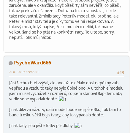
zaručena, ale v okamžiku když píšeš "ty sám nevěříš, co píšeš",
tak už překračuješ meze... Dotaz na to, co si postavil, je zde
také relevantní. Zmínils tady Peterův model, ok, proč ne, ale
Peter je mistr stavitel a je díky tomu velmi respektován. A
takový mistr, když napíše, že se mu něco nelíbí, tak máme
velkou šanci se ho ptát na konkrétní rady. To u tebe, sorry,
neplatí. Tolik můj názor.
PsychoWard666
20.01.2019, 09:43:51
#19
Já střechu chtěl zvýšit, ale ono už to dělalo dost nepěkný zub
vepředu a vzadu to taky nebylo úplně ono. A u tohohle modelu
jsem musel vycházet z rozměrů, co jsem stanovil Rapidem, aby
vedle sebe vypadali dobře
Jinak díky za názory, další model bude nejspíš eRko, tak tam to
bude trošku větší boj s tvary, aby to vypadalo dobře.
Jinak tady jsou ještě fotky předlohy