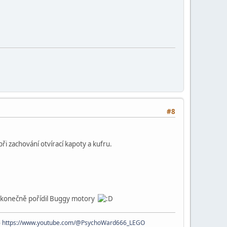
#8
při zachování otvírací kapoty a kufru.
sem konečně pořídil Buggy motory
-
https://www.youtube.com/@PsychoWard666_LEGO