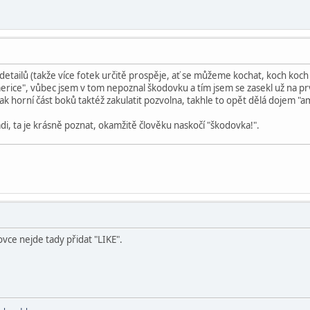
etailů (takže více fotek určitě prospěje, ať se můžeme kochat, koch koc
merice", vůbec jsem v tom nepoznal škodovku a tím jsem se zasekl už na prv
tak horní část boků taktéž zakulatit pozvolna, takhle to opět dělá dojem "a
ádi, ta je krásně poznat, okamžitě člověku naskočí "škodovka!".
vce nejde tady přidat "LIKE".