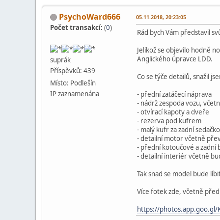
PsychoWard666
05.11.2018, 20:23:05
Počet transakcí:
(
0
)
Rád bych Vám představil sv
Jelikož se objevilo hodně no
Anglického úpravce LDD.
suprák
Příspěvků: 439
Co se týče detailů, snažil j
Místo: Podlešín
IP zaznamenána
- přední zatáčecí náprava
- nádrž zespoda vozu, včetn
- otvírací kapoty a dveře
- rezerva pod kufrem
- malý kufr za zadní sedačk
- detailní motor včetně př
- přední kotoučové a zadní
- detailní interiér včetně b
Tak snad se model bude líbi
Více fotek zde, včetně před
https://photos.app.goo.