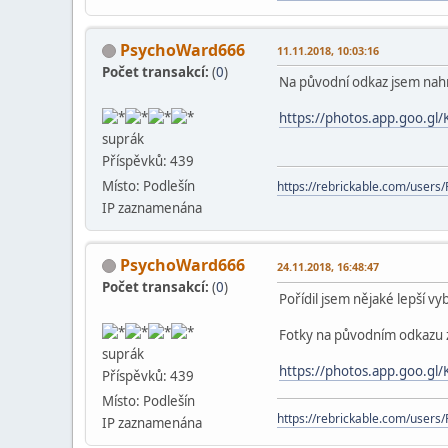
PsychoWard666
11.11.2018, 10:03:16
Počet transakcí:
(
0
)
Na původní odkaz jsem nahrá
https://photos.app.goo.
suprák
Příspěvků: 439
Místo: Podlešín
https://rebrickable.com/user
IP zaznamenána
PsychoWard666
24.11.2018, 16:48:47
Počet transakcí:
(
0
)
Pořídil jsem nějaké lepší vy
Fotky na původním odkazu 
suprák
https://photos.app.goo.
Příspěvků: 439
Místo: Podlešín
https://rebrickable.com/user
IP zaznamenána