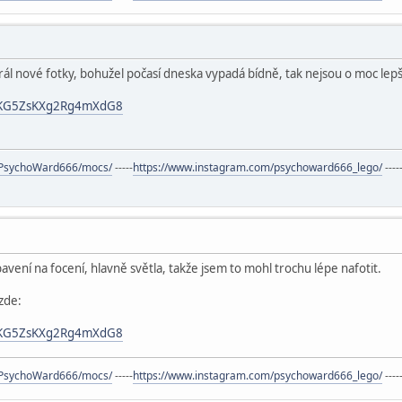
l nové fotky, bohužel počasí dneska vypadá bídně, tak nejsou o moc lepš
gl/KG5ZsKXg2Rg4mXdG8
s/PsychoWard666/mocs/
-----
https://www.instagram.com/psychoward666_lego/
----
bavení na focení, hlavně světla, takže jsem to mohl trochu lépe nafotit.
zde:
gl/KG5ZsKXg2Rg4mXdG8
s/PsychoWard666/mocs/
-----
https://www.instagram.com/psychoward666_lego/
----