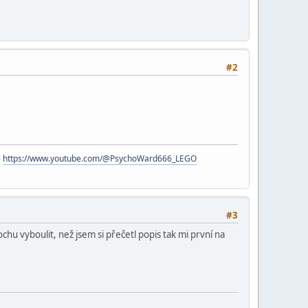
#2
-
https://www.youtube.com/@PsychoWard666_LEGO
#3
hu vyboulit, než jsem si přečetl popis tak mi první na