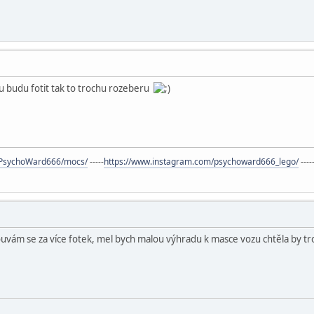
du budu fotit tak to trochu rozeberu
s/PsychoWard666/mocs/
-----
https://www.instagram.com/psychoward666_lego/
----
uvám se za více fotek, mel bych malou výhradu k masce vozu chtěla by troc