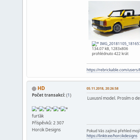
IMG_20181105_181657
134.07 kB, 1283x806
prohlédnuto 422 krát
https://rebrickable.com/user
HD
05.11.2018, 20:26:58
Počet transakcí:
(
1
)
Luxusní model. Prosím o de
furťák
Příspěvků: 2 307
Horcik Designs
Pokud Vás zajímá přehled mojí t
https://linktr.ee/horcikdesigns