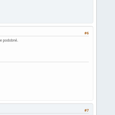
#6
vce podobné.
#7