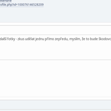
ekendrle
rofile.php?id=100076146528209
další fotky - zkus udělat jednu přímo zepředu, myslím, že to bude škodo