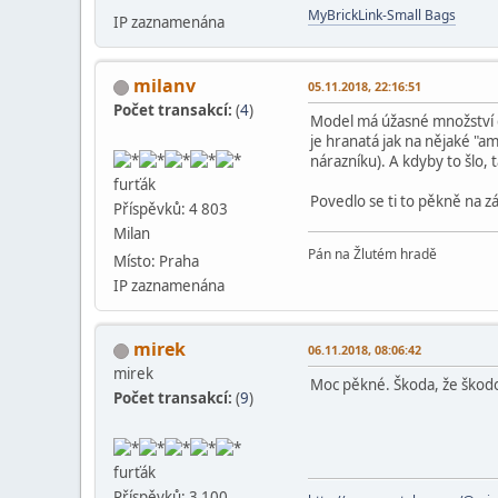
MyBrickLink-Small Bags
IP zaznamenána
milanv
05.11.2018, 22:16:51
Počet transakcí:
(
4
)
Model má úžasné množství d
je hranatá jak na nějaké "a
nárazníku). A kdyby to šlo, 
furťák
Povedlo se ti to pěkně na z
Příspěvků: 4 803
Milan
Pán na Žlutém hradě
Místo: Praha
IP zaznamenána
mirek
06.11.2018, 08:06:42
mirek
Moc pěkné. Škoda, že škodo
Počet transakcí:
(
9
)
furťák
Příspěvků: 3 100