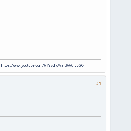
-
https://www.youtube.com/@PsychoWard666_LEGO
#1