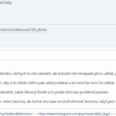
í fotky.
://store.bricklink.com/TDH_Bricks
atníků, rád bych to více zakulatil, ale bohužel mě nenapadá jak to udělat, 
 aby si to někdo stáhl a pak začal prodávat a ani není čas na to ho udělat.
etailně, takže šikovný člověk si to podle toho bez problémů postaví.
0r nebo Favorita, ale teď se chci zase na chvíli věnovat Technicu, když j
s/PsychoWard666/mocs/
-----
https://www.instagram.com/psychoward666_lego/
----