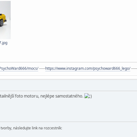
.jpg
s/PsychoWard666/mocs/
-----
https://www.instagram.com/psychoward666_lego/
----
tailnější foto motoru, nejlépe samostatného.
vorby, následujte link na rozcestník: