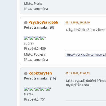
Místo: Praha
IP zaznamenána
PsychoWard666
05.11.2018, 20:28:19
Počet transakcí:
(
0
)
Díky, kdyžtak až to o víken
suprák
Příspěvků: 439
Místo: Podlešín
https://rebrickable.com/user
IP zaznamenána
Robkteryten
05.11.2018, 21:04:32
Počet transakcí:
(
16
)
tak to vypadá dobře! Přimlo
mysl přišla Lada...
furťák
Příspěvků: 751