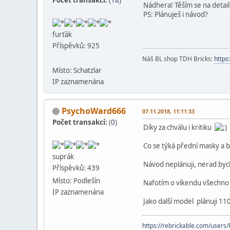
Nádhera! Těším se na detailn
PS: Plánuješ i návod?
furťák
Příspěvků: 925
Náš BL shop TDH Bricks:
https
Místo: Schatzlar
IP zaznamenána
PsychoWard666
07.11.2018, 11:11:33
Počet transakcí:
(
0
)
Díky za chválu i kritiku
Co se týká přední masky a bl
suprák
Návod neplánuji, nerad bych,
Příspěvků: 439
Místo: Podlešín
Nafotím o víkendu všechno d
IP zaznamenána
Jako další model plánuji 11
https://rebrickable.com/user