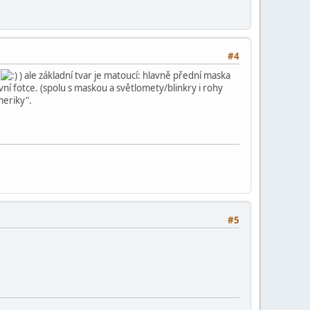
#4
h
) ale základní tvar je matoucí: hlavně přední maska
ní fotce. (spolu s maskou a světlomety/blinkry i rohy
meriky".
#5