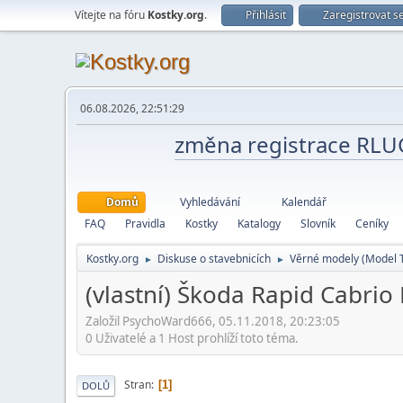
Vítejte na fóru
Kostky.org
.
Přihlásit
Zaregistrovat s
06.08.2026, 22:51:29
změna registrace RL
Domů
Vyhledávání
Kalendář
FAQ
Pravidla
Kostky
Katalogy
Slovník
Ceníky
Kostky.org
Diskuse o stavebnicích
Věrné modely (Model 
►
►
(vlastní) Škoda Rapid Cabrio
Založil PsychoWard666, 05.11.2018, 20:23:05
0 Uživatelé a 1 Host prohlíží toto téma.
Stran
1
DOLŮ