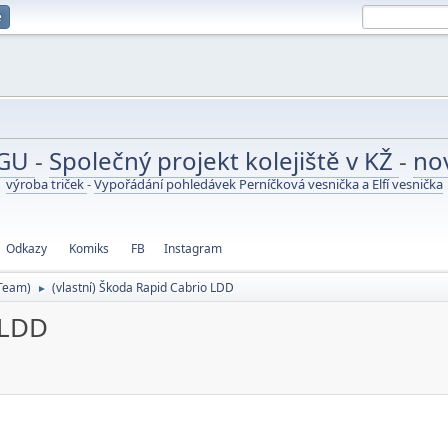
e
UGU
-
Společný projekt kolejiště v KŽ
-
no
výroba triček
-
Vypořádání pohledávek Perníčková vesnička a Elfí vesnička
Odkazy
Komiks
FB
Instagram
Team)
(vlastní) Škoda Rapid Cabrio LDD
►
 LDD