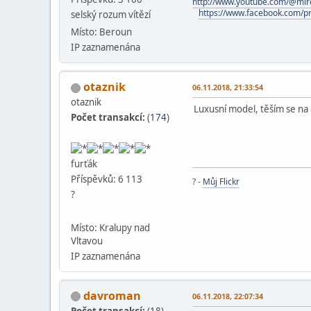
http://www.youtube.com/@mir
https://www.facebook.com/p
selský rozum vítězí
Místo: Beroun
IP zaznamenána
otaznik
06.11.2018, 21:33:54
otaznik
Luxusní model, těším se na 
Počet transakcí:
(
174
)
furťák
Příspěvků: 6 113
? -
Můj Flickr
?
Místo: Kralupy nad
Vltavou
IP zaznamenána
davroman
06.11.2018, 22:07:34
Počet transakcí:
(
18
)