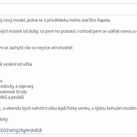
ůj nový model, jedná se o předělávku mého staršího Rapida.
vých kostek od doby, co jsem ho postavil, rozhodl jsem se udělat novou a d
sem se zachytit vše co nejvíce věrohodně:
ě vedení od víčka
ou
evodovky a nápravy
 bubnové brzdy
udíků a pedálů
t, o víkendu bych nafotil trošku lepší fotky venku, v týdnu bohužel chodí
lohy:
gl/KG5ZsKXg2Rg4mXdG8