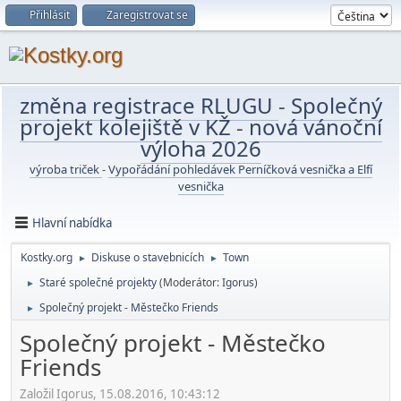
Přihlásit
Zaregistrovat se
změna registrace RLUGU
-
Společný
projekt kolejiště v KŽ
-
nová vánoční
výloha 2026
výroba triček
-
Vypořádání pohledávek Perníčková vesnička a Elfí
vesnička
Hlavní nabídka
Kostky.org
Diskuse o stavebnicích
Town
►
►
Staré společné projekty
(Moderátor:
Igorus
)
►
Společný projekt - Městečko Friends
►
Společný projekt - Městečko
Friends
Založil Igorus, 15.08.2016, 10:43:12