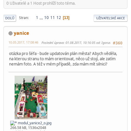
0 Uživatelé a 1 Host prohlíží toto téma.
1
...
10
11
12
Stran
13
DOLŮ
UŽIVATELSKÉ AKCE
yanice
10.05.2017, 17:08:46
Poslední úprava
: 01.08.2017, 10:16:05 od: Igorus
#360
otázka pro šéfa - bude updatován plán města? Abych věděla,
na kterou stranu to mám orientovat, něco už stojí, ale zatím
nemám foto. A též v mém případě, zda mám mít silnici?
modul_yanice2_o.jpg
266.58 kB, 1536x2048