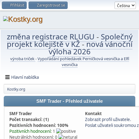
Přihlásit
Zaregistrovat se
změna registrace RLUGU
-
Společný
projekt kolejiště v KŽ
-
nová vánoční
výloha 2026
výroba triček
-
Vypořádání pohledávek Perníčková vesnička a Elfí
vesnička
Hlavní nabídka
Kostky.org
SMF Trader - Přehled uživatele
SMF Trader
Kontakt
Počet transakcí: (1)
Zobrazit profil uživatele.
Pozitivních hodnocení: 100%
Poslat uživateli soukromou 
Pozitivních hodnocení:
1
Neutrálních hodnocení: 0