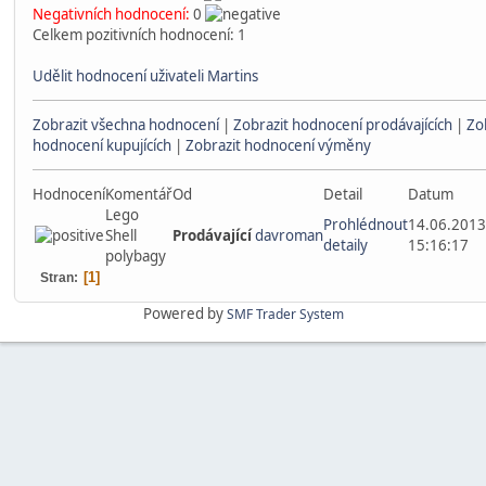
Negativních hodnocení:
0
Celkem pozitivních hodnocení: 1
Udělit hodnocení uživateli Martins
Zobrazit všechna hodnocení
|
Zobrazit hodnocení prodávajících
|
Zo
hodnocení kupujících
|
Zobrazit hodnocení výměny
Hodnocení
Komentář
Od
Detail
Datum
Lego
Prohlédnout
14.06.2013
Shell
Prodávající
davroman
detaily
15:16:17
polybagy
1
Stran
Powered by
SMF Trader System