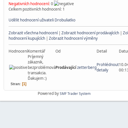
Negativních hodnocení:
0
Celkem pozitivních hodnocení: 1
Udělit hodnocení uživateli Drobuliatko
Zobrazit všechna hodnocení
|
Zobrazit hodnocení prodávajících
|
Zo
hodnocení kupujících
|
Zobrazit hodnocení výměny
Hodnocení
Komentář
Od
Detail
Dat
Príjemný
zákaznik,
Prohlédnout
10.0
bezproblémová
Prodávající
zetterberg
detaily
00:1
transakcia.
Ďakujem :)
1
Stran
Powered by
SMF Trader System