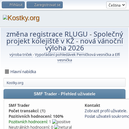
Přihlásit
Zaregistrovat se
změna registrace RLUGU
-
Společný
projekt kolejiště v KŽ
-
nová vánoční
výloha 2026
výroba triček
-
Vypořádání pohledávek Perníčková vesnička a Elfí
vesnička
Hlavní nabídka
Kostky.org
SMF Trader - Přehled uživatele
SMF Trader
Kontakt
Počet transakcí: (1)
Zobrazit profil uživatele.
Pozitivních hodnocení: 100%
Poslat uživateli soukrom
Pozitivních hodnocení:
1
Neutrálních hodnocení: 0