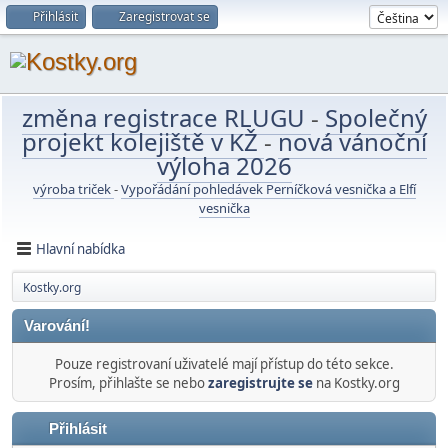
Přihlásit
Zaregistrovat se
změna registrace RLUGU
-
Společný
projekt kolejiště v KŽ
-
nová vánoční
výloha 2026
výroba triček
-
Vypořádání pohledávek Perníčková vesnička a Elfí
vesnička
Hlavní nabídka
Kostky.org
Varování!
Pouze registrovaní uživatelé mají přístup do této sekce.
Prosím, přihlašte se nebo
zaregistrujte se
na Kostky.org
Přihlásit