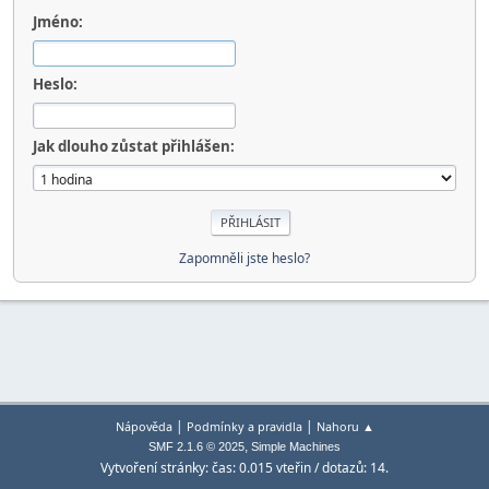
Jméno:
Heslo:
Jak dlouho zůstat přihlášen:
Zapomněli jste heslo?
|
|
Nápověda
Podmínky a pravidla
Nahoru ▲
,
SMF 2.1.6 © 2025
Simple Machines
Vytvoření stránky: čas: 0.015 vteřin / dotazů: 14.