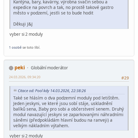
Kantýna, bary, kavárny, výrobna svačin sebou a
expedice na povrch a tak, no prostě takové gastro
město v podzemí, jestli se to bude hodit
Děkuji J&J
vyber si 2 moduly
1 osobě
se toto líbí.
peki
Globální moderátor
24.03.2026, 09:34:20
#29
Citace od: Pool kdy 14.03.2026, 22:38:26
Také se hlásím o dva podzemní moduly pod letištěm.
Jeden jeskyni, ve které jsou sobí stáje, uskladnění
balíků sena, žlaby pro sobi a občerstvení senem. Druhý
modul navazující jeskyni se zaparkovanými náhradními
sáněmi (předpokládám hlavní budou na ranveji) a
velkým nákladním výtahem.
vyber si 2 moduly