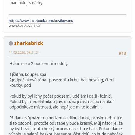
manipulují s dárky.
https://www.facebook.com/kostkovani/
www.kostkovani.cz
sharkabrick
14.03.2026, 08:51:34
#13
Hlásím se o 2 podzemní moduly.
1)šatna, koupel, spa
2)odpočinková zóna - posezení u krbu, bar, bowling, čtecí
koutky, pod
Pokud by byl lichý počet podzemí, udělám i další - ložnici.
Pokud by ji nedělal nikdo jiný, možná ji část nacpu na úkor
odpočinkové místnosti, ale nepřijde mi to ideální...
Přidám svůj názor na podzemí a dílnu dárků, prosím nebretre
si to osobně, protože od Izabely bude krásný. Můj názor je, že
by byl hezčí, tento hezký proces na vrchu v hale. Pokud dáme
výrobu a balení, hezkou barevnou část dolů, co bude nahoře?