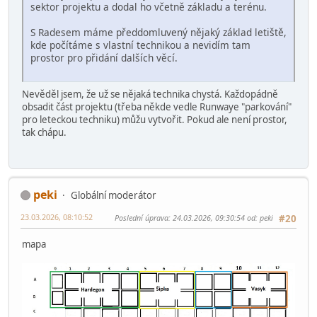
sektor projektu a dodal ho včetně základu a terénu.
S Radesem máme předdomluvený nějaký základ letiště,
kde počítáme s vlastní technikou a nevidím tam
prostor pro přidání dalších věcí.
Nevěděl jsem, že už se nějaká technika chystá. Každopádně
obsadit část projektu (třeba někde vedle Runwaye "parkování"
pro leteckou techniku) můžu vytvořit. Pokud ale není prostor,
tak chápu.
peki
Globální moderátor
23.03.2026, 08:10:52
Poslední úprava
: 24.03.2026, 09:30:54 od: peki
#20
mapa