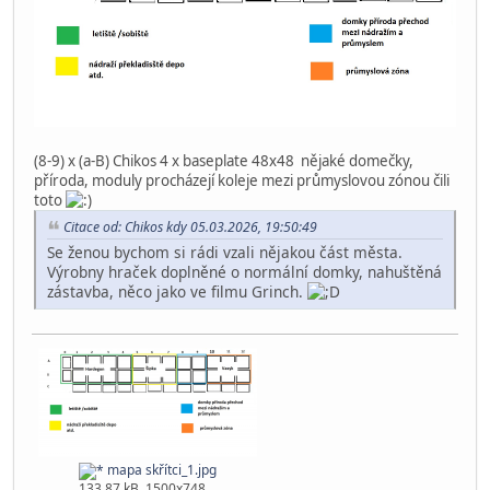
(8-9) x (a-B) Chikos 4 x baseplate 48x48 nějaké domečky,
příroda, moduly procházejí koleje mezi průmyslovou zónou čili
toto
Citace od: Chikos kdy 05.03.2026, 19:50:49
Se ženou bychom si rádi vzali nějakou část města.
Výrobny hraček doplněné o normální domky, nahuštěná
zástavba, něco jako ve filmu Grinch.
mapa skřítci_1.jpg
133.87 kB, 1500x748