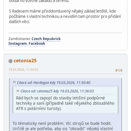
dodal ho včetně základu a terénu.
S Radesem máme předdomluvený nějaký základ letiště, kde
počítáme s vlastní technikou a nevidím tam prostor pro přidání
dalších věcí.
Zaměstnanec
Czech Repubrick
Instagram
,
Facebook
cetonia25
19.03.2026, 11:59:02
#19
Citace od: Hardegon kdy 19.03.2026, 11:50:40
Citace od: cetonia25 kdy 19.03.2026, 11:36:03
Rád bych se zapojil do stavby letištní podpůrné
techniky a saní (případně také nějakého zbloudilého
ATR s polárními turisty).
To tématicky není problém. Víc strojů se bude hodit.
Určitě je ale potřeba, aby sis "obsadil" nějaký vlastní