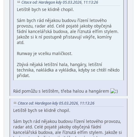
Citace od: Hardegon kdy 05.03.2026, 11:13:26
Letiště bych se klidně chopil.
Sám bych rád nějakou budovu řízení letového
provozu, radar atd. Celé pojaté jakoby obyčejná
fádní kancelářská budova, ale říznutá elfím stylem.
Jakože si k ní postupně přistavují vikýře, komíny
atd.
Runway je vcelku maličkost.
Zbývá nějaká letištní hala, hangáry, letištní
technika, nakládka a vykládka, kdyby se chtěl někdo
přidat.
Rád pomůžu s letištěm, třeba halou a hangárem
Citace od: Hardegon kdy 05.03.2026, 11:13:26
Letiště bych se klidně chopil.
Sám bych rád nějakou budovu řízení letového provozu,
radar atd. Celé pojaté jakoby obyčejná fádní
kancelářská budova, ale říznutá elfím stylem. Jakože si