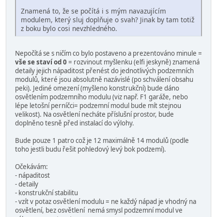
Znamená to, že se počítá i s mým navazujícím
modulem, který sluj doplňuje o svah? Jinak by tam totiž
z boku bylo cosi nevzhledného.
Nepočítá se s ničím co bylo postaveno a prezentováno minule =
vše se staví od 0
= rozvinout myšlenku (elfi jeskyně) znamená
detaily jejich nápaditost přenést do jednotlivých podzemních
modulů, které jsou absolutně nazávislé (po schválení obsahu
peki). Jediné omezení (myšleno konstrukční) bude dáno
osvětlením podzemního modulu (viz např. F1 garáže, nebo
lépe letošní perníčci= podzemní modul bude mít stejnou
velikost). Na osvětlení necháte příslušní prostor, bude
doplněno tesně před instalací do výlohy.
Bude pouze 1 patro což je 12 maximálně 14 modulů (podle
toho jestli budu řešit pohledový levý bok podzemí).
Očekávám:
- nápaditost
- detaily
- konstrukční stabilitu
- vzít v potaz osvětlení modulu = ne každý nápad je vhodný na
osvětlení, bez osvětlení nemá smysl podzemní modul ve