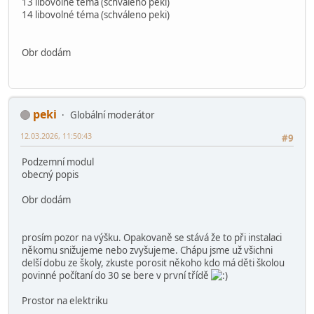
13 libovolné téma (schváleno peki)
14 libovolné téma (schváleno peki)
Obr dodám
peki
Globální moderátor
12.03.2026, 11:50:43
#9
Podzemní modul
obecný popis
Obr dodám
prosím pozor na výšku. Opakovaně se stává že to při instalaci
někomu snižujeme nebo zvyšujeme. Chápu jsme už všichni
delší dobu ze školy, zkuste porosit někoho kdo má děti školou
povinné počítaní do 30 se bere v první třídě
Prostor na elektriku