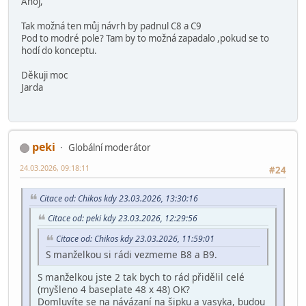
Ahoj,
Tak možná ten můj návrh by padnul C8 a C9
Pod to modré pole? Tam by to možná zapadalo ,pokud se to
hodí do konceptu.
Děkuji moc
Jarda
peki
Globální moderátor
24.03.2026, 09:18:11
#24
Citace od: Chikos kdy 23.03.2026, 13:30:16
Citace od: peki kdy 23.03.2026, 12:29:56
Citace od: Chikos kdy 23.03.2026, 11:59:01
S manželkou si rádi vezmeme B8 a B9.
S manželkou jste 2 tak bych to rád přidělil celé
(myšleno 4 baseplate 48 x 48) OK?
Domluvíte se na návázaní na šipku a vasyka, budou