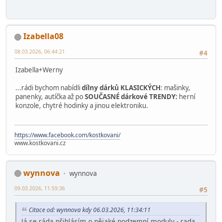
Izabella08
08.03.2026, 06:44:21
#4
Izabella+Werny
...rádi bychom nabídli
dílny dárků KLASICKÝCH
: mašinky,
panenky, autíčka až po
SOUČASNÉ dárkové TRENDY
:
herní
konzole, chytré hodinky a jinou elektroniku.
https://www.facebook.com/kostkovani/
www.kostkovani.cz
wynnova
wynnova
09.03.2026, 11:59:36
#5
Citace od: wynnova kdy 06.03.2026, 11:34:11
Já se ráda přihlásím o nějaké podzemní moduly - rada