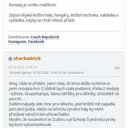
Runway je vcelku maličkost.
Zbývá nějaká letištní hala, hangáry, letištní technika, nakládka a
vykládka, kdyby se chtěl někdo přidat.
Zaměstnanec
Czech Repubrick
Instagram
,
Facebook
sharkabrick
07.03.2026, 19:40:32
#3
Poslední úprava
: 07.03.2026, 19:45:29 od: sharkabrick
Ahoj, ráda se přidám. Jsem ráda, že letos došlo na téma co
jsem rozvíjela loni 🙂 klidně bych vzala podzemí, třeba 2 moduly
- ložnice, koupelna/spa, šatna /skříňky pro dělníky, schodiště na
povrch.. .
Dalšími nápady ode mne pro někoho, pod letiště mě napadla
potrubní pošta. Nebo na střechu výrobní haly by mohl
přistávat vánoční doručovací balón.
Myslím, že sousedství se Zuzkou a průchody či jednotici prvky
bychom vykomunikovali.