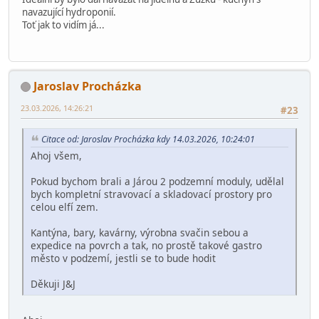
navazující hydroponií.
Toť jak to vidím já...
Jaroslav Procházka
23.03.2026, 14:26:21
#23
Citace od: Jaroslav Procházka kdy 14.03.2026, 10:24:01
Ahoj všem,
Pokud bychom brali a Járou 2 podzemní moduly, udělal
bych kompletní stravovací a skladovací prostory pro
celou elfí zem.
Kantýna, bary, kavárny, výrobna svačin sebou a
expedice na povrch a tak, no prostě takové gastro
město v podzemí, jestli se to bude hodit
Děkuji J&J