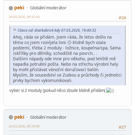
peki
Globální moderátor
24.03.2026, 09:32:43
#26
Citace od: sharkabrick kdy 07.03.2026, 19:40:32
Ahoj, ráda se přidám. Jsem ráda, že letos došlo na
téma co jsem rozvíjela loni 🙂 klidně bych vzala
podzemí, třeba 2 moduly - ložnice, koupelna/spa, šatna
/skříňky pro dělníky, schodiště na povrch.. .
Dalšími nápady ode mne pro někoho, pod letiště mě
napadla potrubní pošta. Nebo na střechu výrobní haly
by mohl přistávat vánoční doručovací balón.
Myslím, že sousedství se Zuzkou a průchody či jednotici
prvky bychom vykomunikovali.
vyber si 2 moduly (pokud něco zbude klidně přidám(
peki
Globální moderátor
24.03.2026, 09:33:09
#27