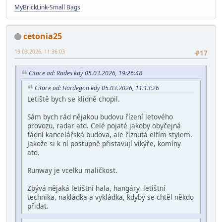
MyBrickLink-Small Bags
cetonia25
19.03.2026, 11:36:03
#17
Citace od: Rades kdy 05.03.2026, 19:26:48
Citace od: Hardegon kdy 05.03.2026, 11:13:26
Letiště bych se klidně chopil.
Sám bych rád nějakou budovu řízení letového
provozu, radar atd. Celé pojaté jakoby obyčejná
fádní kancelářská budova, ale říznutá elfím stylem.
Jakože si k ní postupně přistavují vikýře, komíny
atd.
Runway je vcelku maličkost.
Zbývá nějaká letištní hala, hangáry, letištní
technika, nakládka a vykládka, kdyby se chtěl někdo
přidat.