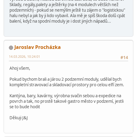
Sklady, regály,palety a ještěrky (na 4 modulech větších než
podzemních) - pokud se nemýlím ještě tu zájem o "logistickou"
halu nebyl a jak by ji kdo vybavil. Ala mě je spíš škoda dolů cpát
balení, když na spodní moduly je i dost jiných nápadů...
Jaroslav Procházka
14.03.2026, 10:24:01
#14
Ahoj všem,
Pokud bychom brali a Járou 2 podzemní moduly, udělal bych
kompletní stravovací a skladovací prostory pro celou elfí zem.
Kantýna, bary, kavárny, výrobna svačin sebou a expedice na
povrch a tak, no prostě takové gastro město v podzemí, jestli
se to bude hodit
Děkuji J&J