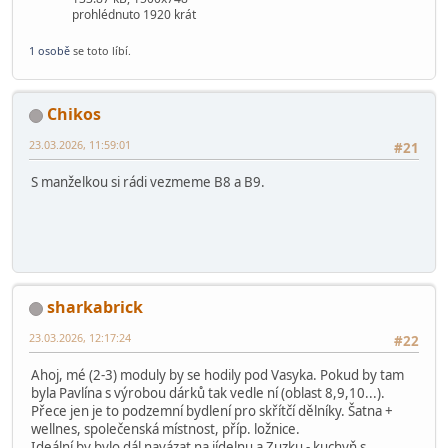
prohlédnuto 1920 krát
1 osobě
se toto líbí.
Chikos
23.03.2026, 11:59:01
#21
S manželkou si rádi vezmeme B8 a B9.
sharkabrick
23.03.2026, 12:17:24
#22
Ahoj, mé (2-3) moduly by se hodily pod Vasyka. Pokud by tam
byla Pavlína s výrobou dárků tak vedle ní (oblast 8,9,10...).
Přece jen je to podzemní bydlení pro skřítčí dělníky. Šatna +
wellnes, společenská místnost, příp. ložnice.
Ideální by bylo dál navázat na jídelnu a Zuzku - kuchyň s