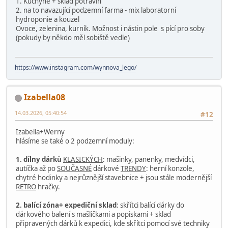
1. Kuchyně + sklad potravin
2. na to navazující podzemní farma - mix laboratorní
hydroponie a kouzel
Ovoce, zelenina, kurník. Možnost i nástin pole s pící pro soby
(pokudy by někdo měl sobiště vedle)
https://www.instagram.com/wynnova_lego/
Izabella08
14.03.2026, 05:40:54
#12
Izabella+Werny
hlásíme se také o 2 podzemní moduly:
1. dílny dárků
KLASICKÝCH
: mašinky, panenky, medvídci,
autíčka až po
SOUČASNÉ
dárkové
TRENDY
: herní konzole,
chytré hodinky a nejrůznější stavebnice + jsou stále modernější
RETRO
hračky.
2. balící zóna+ expediční sklad
: skřítci balící dárky do
dárkového balení s mašličkami a popiskami + sklad
připravených dárků k expedici, kde skřítci pomocí své techniky