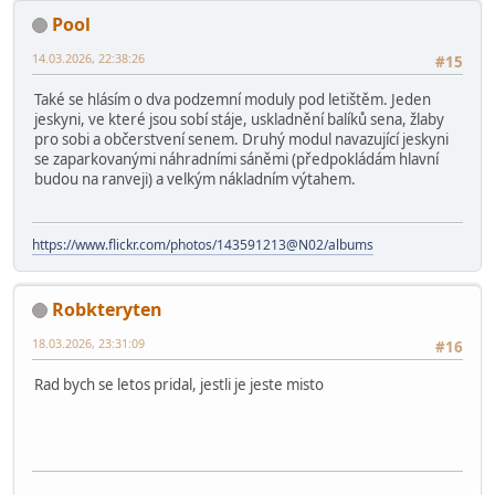
Pool
14.03.2026, 22:38:26
#15
Také se hlásím o dva podzemní moduly pod letištěm. Jeden
jeskyni, ve které jsou sobí stáje, uskladnění balíků sena, žlaby
pro sobi a občerstvení senem. Druhý modul navazující jeskyni
se zaparkovanými náhradními sáněmi (předpokládám hlavní
budou na ranveji) a velkým nákladním výtahem.
https://www.flickr.com/photos/143591213@N02/albums
Robkteryten
18.03.2026, 23:31:09
#16
Rad bych se letos pridal, jestli je jeste misto