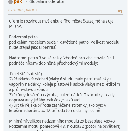
peki
Globální moderátor
05.03.2026, 09:00:36
#1
Cílem je rozvinout myšlenku elfího městečka zejména sluje
MilanV.
Podzemní patro
pod celám modelem bude 1 osvětlené patro, Velikost modulu
bude stejná jako u perníků.
Nadzemní patro 3 velké celky (vhodně pro více stavitelů s 1
podnáčelníkem) doplněné přechodovými moduly:
1) Letiště (sobistě)
2) Překladové nádraží (vlaky 6 studu malé parní mašinky s
vagonky na dárky, koleje plastové klasické vlaky) mezi letištěm
a průmyslovou zónou
3) Průmyslová zóna výroba, balení dárků. Továrničky sklady
doprava auty jeřáby, nakládky vlaků atd.
4) určitě nějaká příroda zasněžené stromky jako bylo v
letošním diorámatu. TA příroda tomu dá jiný rozměr
Minimámí velikost nadzemního modulu 2x baseplate 48x48
Podzemní modul pohledově 48, hlouba32 (pozor na osvětlení)