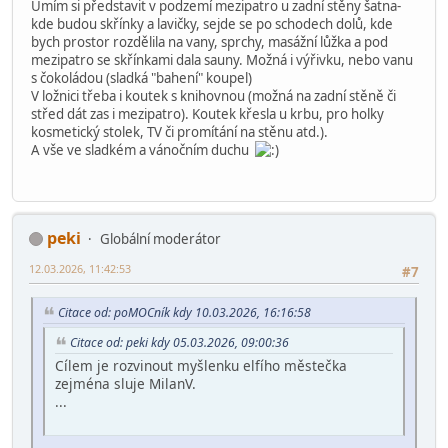
Umím si představit v podzemí mezipatro u zadní stěny šatna-
kde budou skřínky a lavičky, sejde se po schodech dolů, kde
bych prostor rozdělila na vany, sprchy, masážní lůžka a pod
mezipatro se skřínkami dala sauny. Možná i výřivku, nebo vanu
s čokoládou (sladká "bahení" koupel)
V ložnici třeba i koutek s knihovnou (možná na zadní stěně či
střed dát zas i mezipatro). Koutek křesla u krbu, pro holky
kosmetický stolek, TV či promítání na stěnu atd.).
A vše ve sladkém a vánočním duchu
peki
Globální moderátor
12.03.2026, 11:42:53
#7
Citace od: poMOCník kdy 10.03.2026, 16:16:58
Citace od: peki kdy 05.03.2026, 09:00:36
Cílem je rozvinout myšlenku elfího městečka
zejména sluje MilanV.
...