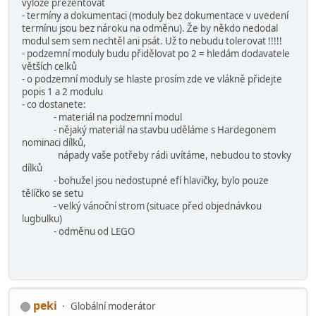
výloze prezentovat
- termíny a dokumentaci (moduly bez dokumentace v uvedení
termínu jsou bez nároku na odměnu). Že by někdo nedodal
modul sem sem nechtěl ani psát. Už to nebudu tolerovat !!!!!
- podzemní moduly budu přidělovat po 2 = hledám dodavatele
větších celků
- o podzemní moduly se hlaste prosím zde ve vlákně přidejte
popis 1 a 2 modulu
- co dostanete:
- materiál na podzemní modul
- nějaký materiál na stavbu uděláme s Hardegonem
nominaci dílků,
nápady vaše potřeby rádi uvítáme, nebudou to stovky
dílků
- bohužel jsou nedostupné efí hlavičky, bylo pouze
tělíčko se setu
- velký vánoční strom (situace před objednávkou
lugbulku)
- odměnu od LEGO
peki
Globální moderátor