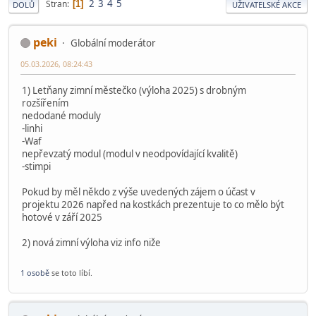
2
3
4
5
Stran
1
DOLŮ
UŽIVATELSKÉ AKCE
peki
Globální moderátor
05.03.2026, 08:24:43
1) Letňany zimní městečko (výloha 2025) s drobným
rozšířením
nedodané moduly
-linhi
-Waf
nepřevzatý modul (modul v neodpovídající kvalitě)
-stimpi
Pokud by měl někdo z výše uvedených zájem o účast v
projektu 2026 napřed na kostkách prezentuje to co mělo být
hotové v září 2025
2) nová zimní výloha viz info niže
1 osobě
se toto líbí.