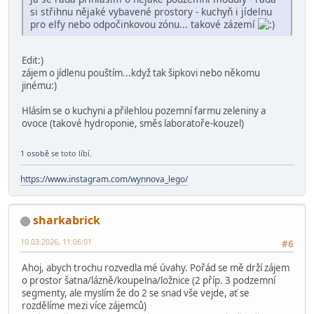
si střihnu nějaké vybavené prostory - kuchyň i jídelnu
pro elfy nebo odpočinkovou zónu... takové zázemí
Edit:)
zájem o jídlenu pouštím...když tak šipkovi nebo někomu
jinému:)
Hlásím se o kuchyni a přilehlou pozemní farmu zeleniny a
ovoce (takové hydroponie, směs laboratoře-kouzel)
1 osobě
se toto líbí.
https://www.instagram.com/wynnova_lego/
sharkabrick
10.03.2026, 11:06:01
#6
Ahoj, abych trochu rozvedla mé úvahy. Pořád se mě drží zájem
o prostor šatna/lázně/koupelna/ložnice (2 příp. 3 podzemní
segmenty, ale myslím že do 2 se snad vše vejde, ať se
rozdělíme mezi více zájemců)