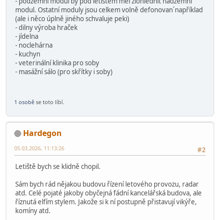
- podzemní modul by pod letištěm měl zióhlednit nadzemní
modul. Ostatní moduly jsou celkem volně defonovan´například
(ale i něco úplně jiného schvaluje peki)
- dilny výroba hraček
- jídelna
- noclehárna
- kuchyn
- veterinální klinika pro soby
- masážní sálo (pro skřítky i soby)
1 osobě
se toto líbí.
Hardegon
05.03.2026, 11:13:26
#2
Letiště bych se klidně chopil.
Sám bych rád nějakou budovu řízení letového provozu, radar
atd. Celé pojaté jakoby obyčejná fádní kancelářská budova, ale
říznutá elfím stylem. Jakože si k ní postupně přistavují vikýře,
komíny atd.