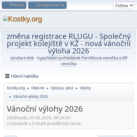
Přihlásit
Zaregistrovat se
změna registrace RLUGU
-
Společný
projekt kolejiště v KŽ
-
nová vánoční
výloha 2026
výroba triček
-
Vypořádání pohledávek Perníčková vesnička a Elfí
vesnička
Hlavní nabídka
Kostky.org
Obecné
Výstavy, akce
Výlohy
►
►
►
Vánoční výlohy 2026
►
Vánoční výlohy 2026
Založil peki, 05.03.2026, 08:24:43
0 Uživatelé a 3 Hosté prohlíží toto téma.