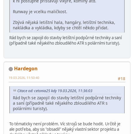
k ní postupně přistavují vikýře, komíny atd.
Runway je vcelku maličkost.
Zbývá nějaká letištní hala, hangáry, letištní technika,
nakládka a vykládka, kdyby se chtěl někdo přidat.
Rád bych se zapojil do stavby letištní podpůrné techniky a saní
(případně také nějakého zbloudilého ATR s polárními turisty).
Hardegon
19.03.2026, 11:50:40
#18
Citace od: cetonia25 kdy 19.03.2026, 11:36:03
Rád bych se zapojil do stavby letištní podpůrné techniky
a saní (případně také nějakého zbloudilého ATR s
polárními turisty).
To tématicky není problém. Víc strojů se bude hodit. Určitě je
ale potřeba, aby sis "obsadil" nějaký vlastní sektor projektu a