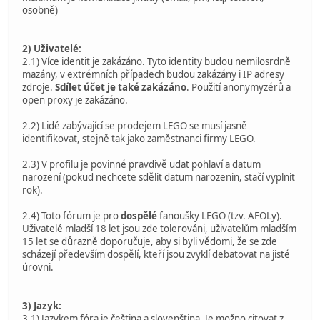
osobně)
2) Uživatelé:
2.1) Více identit je zakázáno. Tyto identity budou nemilosrdně
mazány, v extrémních případech budou zakázány i IP adresy
zdroje.
Sdílet účet je také zakázáno
. Použití anonymyzérů a
open proxy je zakázáno.
2.2) Lidé zabývající se prodejem LEGO se musí jasně
identifikovat, stejně tak jako zaměstnanci firmy LEGO.
2.3) V profilu je povinné pravdivě udat pohlaví a datum
narození (pokud nechcete sdělit datum narozenin, stačí vyplnit
rok).
2.4) Toto fórum je pro
dospělé
fanoušky LEGO (tzv. AFOLy).
Uživatelé mladší 18 let jsou zde tolerováni, uživatelům mladším
15 let se důrazně doporučuje, aby si byli vědomi, že se zde
scházejí především dospělí, kteří jsou zvyklí debatovat na jisté
úrovni.
3) Jazyk:
3.1) Jazykem fóra je čeština a slovenština. Je možno citovat z