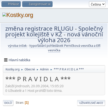
Přihlásit
Zaregistrovat se
změna registrace RLUGU
-
Společný
projekt kolejiště v KŽ
-
nová vánoční
výloha 2026
výroba triček
-
Vypořádání pohledávek Perníčková vesnička a Elfí
vesnička
Hlavní nabídka
Kostky.org
Obecné
Admin
*** P R A V I D L A ***
►
►
►
*** P R A V I D L A ***
Založil Jindroush, 20.09.2004, 15:05:20
0 Uživatelé a 1 Host prohlíží toto téma.
Stran
1
DOLŮ
UŽIVATELSKÉ AKCE