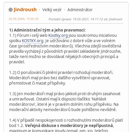
Jindroush
Velký vezír
Administrátor
20.09.2004, 15:05:20
Poslední úprava
: 19.05.2021, 14:17:12 od: Jindroush
1) Administrační tým a jeho pravomoci:
1.1) Fórum i celý web
Kostky.org
jsou soukromou iniciativou
spolku
KOSTKY.org
. Je udržováno z dobré vůle a ve volném
čase (prostřednictvím moderátorů). Všechna zdejší osvědčená
pravidla vycházejí z původních pravidel zakladatele Jindroushe,
takže není možno se dovolávat nějakých obecných principů a
pravidel.
1.2) O porušování či plnění pravidel rozhodují moderátoři.
Moderátoři mají právo bez dalšího vysvětlení upravovat,
přemisťovat či mazat příspěvky.
1.3) Jen moderátoři mají právo jakkoli proti druhým zasahovat
a umravňovat. Ostatní mají k dispozici tlačítko 'Nahlásit
moderátorovi', které je v pravém dolním rohu příspěvku. Na
moderační aktivity nemoderátorů bude pohlíženo nevlídně.
1.4) V případě nespokojenosti s rozhodnutími moderátorů platí
bod 1.2.
Veřejná diskuse s moderátory je nepřípustná
,
maximum je komunikace jinudy (email, pm, icq, telefon,