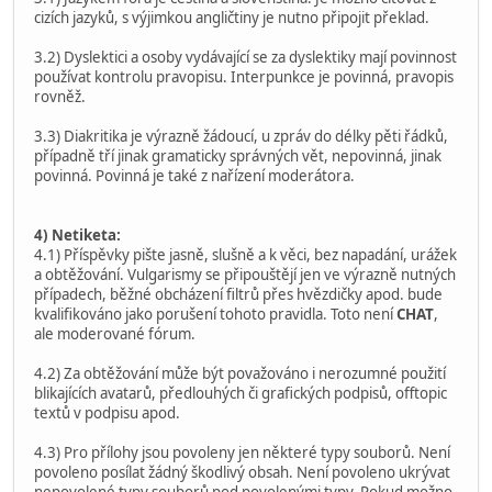
cizích jazyků, s výjimkou angličtiny je nutno připojit překlad.
3.2) Dyslektici a osoby vydávající se za dyslektiky mají povinnost
používat kontrolu pravopisu. Interpunkce je povinná, pravopis
rovněž.
3.3) Diakritika je výrazně žádoucí, u zpráv do délky pěti řádků,
případně tří jinak gramaticky správných vět, nepovinná, jinak
povinná. Povinná je také z nařízení moderátora.
4) Netiketa:
4.1) Příspěvky pište jasně, slušně a k věci, bez napadání, urážek
a obtěžování. Vulgarismy se připouštějí jen ve výrazně nutných
případech, běžné obcházení filtrů přes hvězdičky apod. bude
kvalifikováno jako porušení tohoto pravidla. Toto není
CHAT
,
ale moderované fórum.
4.2) Za obtěžování může být považováno i nerozumné použití
blikajících avatarů, předlouhých či grafických podpisů, offtopic
textů v podpisu apod.
4.3) Pro přílohy jsou povoleny jen některé typy souborů. Není
povoleno posílat žádný škodlivý obsah. Není povoleno ukrývat
nepovolené typy souborů pod povolenými typy. Pokud možno,