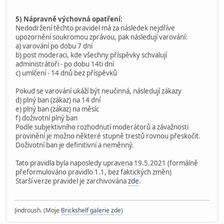
5) Nápravně výchovná opatření:
Nedodržení těchto pravidel má za následek nejdříve
upozornění soukromou zprávou, pak následují varování:
a) varování po dobu 7 dní
b) post moderaci, kde všechny příspěvky schvalují
administrátoři - po dobu 14ti dní
c) umlčení - 14 dnů bez příspěvků
Pokud se varování ukáží být neučinná, následují zákazy
d) plný ban (zákaz) na 14 dní
e) plný ban (zákaz) na měsíc
f) doživotní plný ban
Podle subjektivního rozhodnutí moderátorů a závažnosti
provinění je možno některé stupně trestů rovnou přeskočit.
Doživotní ban je definitivní a neměnný.
Tato pravidla byla naposledy upravena 19.5.2021 (formálně
přeformulováno pravidlo 1.1, bez faktických změn)
Starší verze pravidel je zarchivována
zde
.
Jindroush. (Moje
Brickshelf galerie zde
)