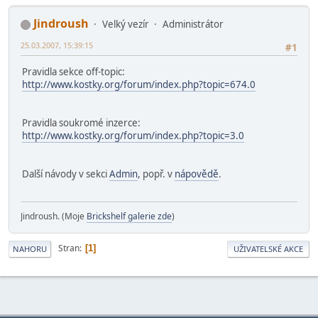
Jindroush
Velký vezír
Administrátor
25.03.2007, 15:39:15
#1
Pravidla sekce off-topic:
http://www.kostky.org/forum/index.php?topic=674.0
Pravidla soukromé inzerce:
http://www.kostky.org/forum/index.php?topic=3.0
Další návody v sekci
Admin
, popř. v
nápovědě
.
Jindroush. (Moje
Brickshelf galerie zde
)
Stran
1
NAHORU
UŽIVATELSKÉ AKCE