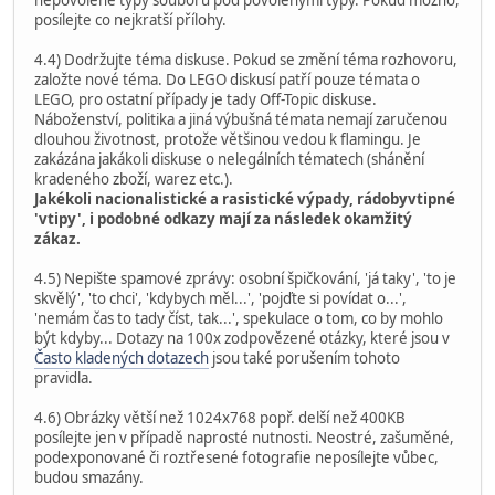
posílejte co nejkratší přílohy.
4.4) Dodržujte téma diskuse. Pokud se změní téma rozhovoru,
založte nové téma. Do LEGO diskusí patří pouze témata o
LEGO, pro ostatní případy je tady Off-Topic diskuse.
Náboženství, politika a jiná výbušná témata nemají zaručenou
dlouhou životnost, protože většinou vedou k flamingu. Je
zakázána jakákoli diskuse o nelegálních tématech (shánění
kradeného zboží, warez etc.).
Jakékoli nacionalistické a rasistické výpady, rádobyvtipné
'vtipy', i podobné odkazy mají za následek okamžitý
zákaz.
4.5) Nepište spamové zprávy: osobní špičkování, 'já taky', 'to je
skvělý', 'to chci', 'kdybych měl...', 'pojďte si povídat o...',
'nemám čas to tady číst, tak...', spekulace o tom, co by mohlo
být kdyby... Dotazy na 100x zodpovězené otázky, které jsou v
Často kladených dotazech
jsou také porušením tohoto
pravidla.
4.6) Obrázky větší než 1024x768 popř. delší než 400KB
posílejte jen v případě naprosté nutnosti. Neostré, zašuměné,
podexponované či roztřesené fotografie neposílejte vůbec,
budou smazány.