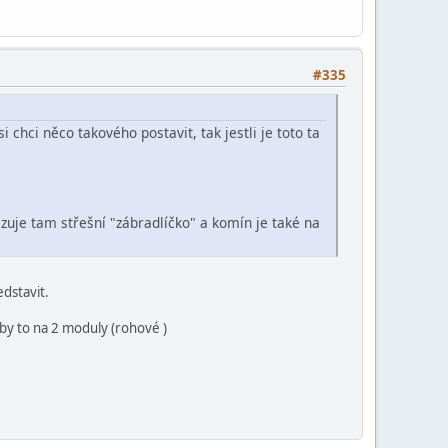
#335
 chci něco takového postavit, tak jestli je toto ta
zuje tam střešní "zábradlíčko" a komín je také na
edstavit.
 by to na 2 moduly (rohové )