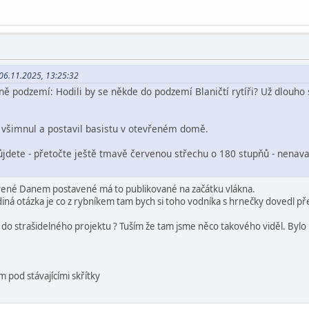
 06.11.2025, 13:25:32
ě podzemí: Hodili by se někde do podzemí Blaničtí rytíři? Už dlouho si
is všimnul a postavil basistu v otevřeném domě.
půjdete - přetočte ještě tmavě červenou střechu o 180 stupňů - nenava
avené Danem postavené má to publikované na začátku vlákna.
diná otázka je co z rybníkem tam bych si toho vodníka s hrnečky dovedl př
a do strašidelného projektu ? Tuším že tam jsme něco takového viděl. Bylo
im pod stávajícími skřítky