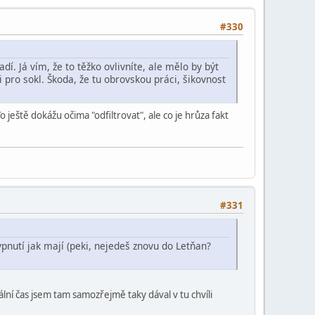
#330
í. Já vím, že to těžko ovlivníte, ale mělo by být
 i pro sokl. Škoda, že tu obrovskou práci, šikovnost
o ještě dokážu očima "odfiltrovat", ale co je hrůza fakt
#331
ypnutí jak mají (peki, nejedeš znovu do Letňan?
ální čas jsem tam samozřejmě taky dával v tu chvíli