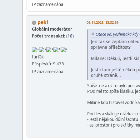
IP zaznamenána
peki
06.11.2025, 13:32:59
Globální moderátor
Citace od: yoshimaka kdy
Počet transakcí:
(
18
)
Jen tak se zeptám ohledn
správná příležitost?
furťák
Milane: Děkuji, jestli s
Příspěvků: 9 475
Jestli tam ještě někdo 
IP zaznamenána
druhé straně...
Spíše ne a už to bylo post
POd město spíše klasiku, je
Milane kdo ti stavěl vodník
Pod les a skálu je otázka co :
- jestli nějakou důlní šachtu
- asi prostor i pro skřítky m