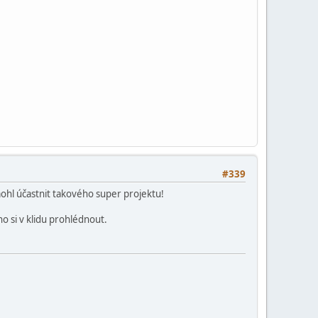
#339
ohl účastnit takového super projektu!
o si v klidu prohlédnout.