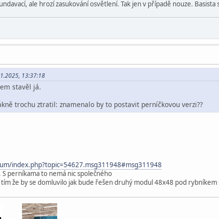
davací, ale hrozí zasukování osvětlení. Tak jen v případě nouze. Basista si d
11.2025, 13:37:18
em stavěl já.
ákně trochu ztratil: znamenalo by to postavit perníčkovou verzi??
forum/index.php?topic=54627.msg311948#msg311948
. S perníkama to nemá nic společného
s tím že by se domluvilo jak bude řešen druhý modul 48x48 pod rybníke