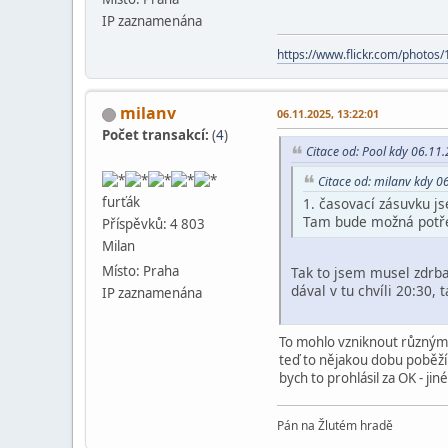
IP zaznamenána
https://www.flickr.com/phot
milanv
06.11.2025, 13:22:01
Počet transakcí:
(
4
)
Citace od: Pool kdy 06.11
Citace od: milanv kdy 0
furťák
1. časovací zásuvku js
Tam bude možná potře
Příspěvků: 4 803
Milan
Místo: Praha
Tak to jsem musel zdrba
dával v tu chvíli 20:30
IP zaznamenána
To mohlo vzniknout různými 
teď to nějakou dobu poběží 
bych to prohlásil za OK - j
Pán na Žlutém hradě