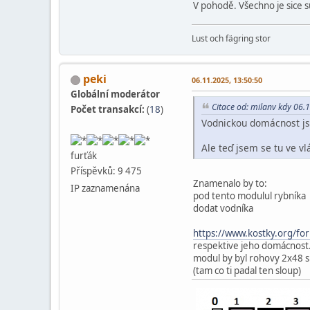
V pohodě. Všechno je sice sun
Lust och fägring stor
peki
06.11.2025, 13:50:50
Globální moderátor
Citace od: milanv kdy 06.
Počet transakcí:
(
18
)
Vodnickou domácnost js
Ale teď jsem se tu ve vl
furťák
Příspěvků: 9 475
Znamenalo by to:
IP zaznamenána
pod tento modulul rybníka
dodat vodníka
https://www.kostky.org/
respektive jeho domácnost
modul by byl rohovy 2x48 
(tam co ti padal ten sloup)