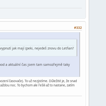
#332
vypnutí jak mají (peki, nejedeš znovu do Letňan?
1 hod a aktuální čas jsem tam samozřejmě taky
ení časovače). To už nezjistíme. Důležité je, že snad
aždou noc. To bychom ale řešili až to nastane, zatím