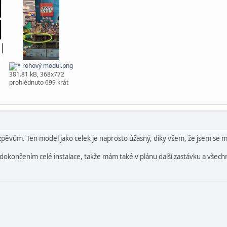
rohový modul.png
381.81 kB, 368x772
prohlédnuto 699 krát
zpěvům. Ten model jako celek je naprosto úžasný, díky všem, že jsem se m
dokončením celé instalace, takže mám také v plánu další zastávku a všechn