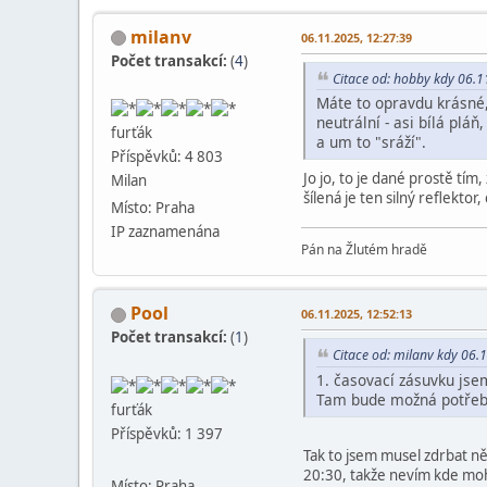
milanv
06.11.2025, 12:27:39
Počet transakcí:
(
4
)
Citace od: hobby kdy 06.1
Máte to opravdu krásné, 
neutrální - asi bílá pláň
furťák
a um to "sráží".
Příspěvků: 4 803
Jo jo, to je dané prostě tím
Milan
šílená je ten silný reflektor
Místo: Praha
IP zaznamenána
Pán na Žlutém hradě
Pool
06.11.2025, 12:52:13
Počet transakcí:
(
1
)
Citace od: milanv kdy 06.
1. časovací zásuvku jsem
Tam bude možná potřeba
furťák
Příspěvků: 1 397
Tak to jsem musel zdrbat něc
20:30, takže nevím kde mo
Místo: Praha