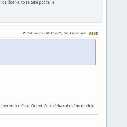
al šlofíka, to se také počítá :-)
Poslední úprava
: 06.11.2025, 14:03:46 od: peki
#338
m směrem k městu. Orientační ukázka rohového modulu