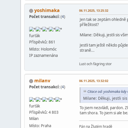
yoshimaka
06.11.2025, 13:25:32
Počet transakcí:
(
4
)
Jen tak se zeptám ohledně po
příležitost?
Milane: Děkuji, jestli sis v
furťák
Příspěvků: 861
Jestli tam ještě někdo půjd
Místo: Holomóc
straně...
IP zaznamenána
Lust och fägring stor
milanv
06.11.2025, 13:32:02
Počet transakcí:
(
4
)
Citace od: yoshimaka kdy
Milane: Děkuji, jestli s
furťák
To jsem nezvládl, pardon. Z
Příspěvků: 4 803
tam shora. To jsem si ale be
Milan
Místo: Praha
Pán na Žlutém hradě