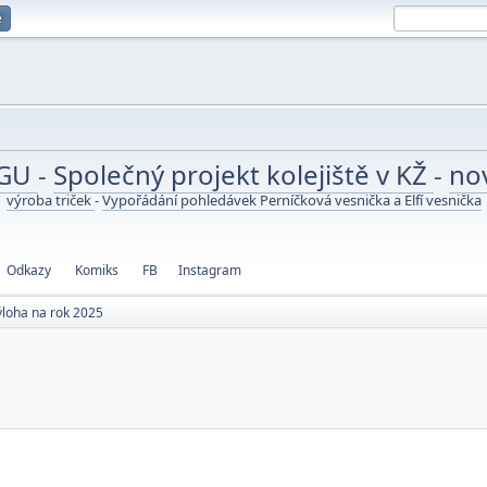
e
UGU
-
Společný projekt kolejiště v KŽ
-
no
výroba triček
-
Vypořádání pohledávek Perníčková vesnička a Elfí vesnička
Odkazy
Komiks
FB
Instagram
ýloha na rok 2025