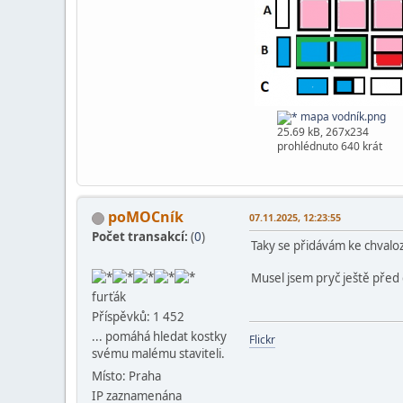
mapa vodník.png
25.69 kB, 267x234
prohlédnuto 640 krát
poMOCník
07.11.2025, 12:23:55
Počet transakcí:
(
0
)
Taky se přidávám ke chvalo
Musel jsem pryč ještě před 
furťák
Příspěvků: 1 452
... pomáhá hledat kostky
Flickr
svému malému staviteli.
Místo: Praha
IP zaznamenána