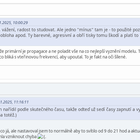
1.2025, 10:00:29
vážení, radost to studovat. Ale jedno "mínus" tam je - to použité pozad
, obloha apod. Ty barevné, agresivní a obří tisky tomu škodí a platí to
, že primární je propagace a ne poladit vše na co nejlepší vyznění modelu. T
, co bliká s vteřinovou frekvencí, aby upoutal. To je fakt na oči šílené.
11.2025, 11:16:11
 nařídil podle skutečného času, takže odteď už sedí časy zapnutí a v
 totéž.)
o já, ale nastavoval jsem to normálně aby to svítilo od 9 do 21 hod a aktu
hla vzniknout chyba
.