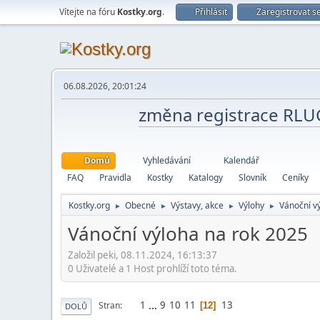
Vítejte na fóru
Kostky.org
.
Přihlásit
Zaregistrovat s
06.08.2026, 20:01:24
změna registrace RL
Domů
Vyhledávání
Kalendář
FAQ
Pravidla
Kostky
Katalogy
Slovník
Ceníky
Kostky.org
Obecné
Výstavy, akce
Výlohy
Vánoční v
►
►
►
►
Vánoční výloha na rok 2025
Založil peki, 08.11.2024, 16:13:37
0 Uživatelé a 1 Host prohlíží toto téma.
1
...
9
10
11
13
Stran
12
DOLŮ