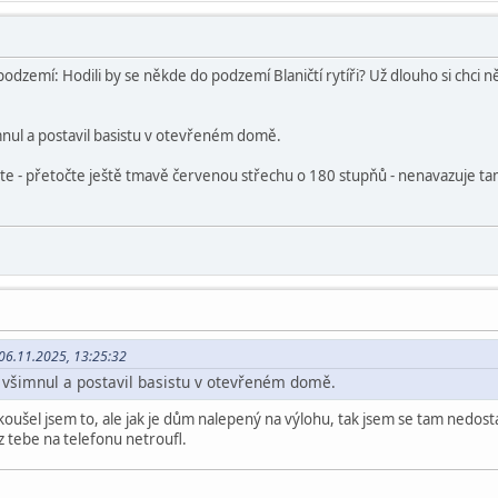
dzemí: Hodili by se někde do podzemí Blaničtí rytíři? Už dlouho si chci něc
šimnul a postavil basistu v otevřeném domě.
ete - přetočte ještě tmavě červenou střechu o 180 stupňů - nenavazuje tam
 06.11.2025, 13:25:32
is všimnul a postavil basistu v otevřeném domě.
koušel jsem to, ale jak je dům nalepený na výlohu, tak jsem se tam nedost
z tebe na telefonu netroufl.