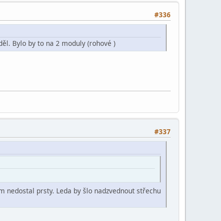
#336
ěl. Bylo by to na 2 moduly (rohové )
#337
am nedostal prsty. Leda by šlo nadzvednout střechu