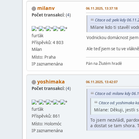
milanv
06.11.2025, 13:37:18
Počet transakcí:
(
4
)
Citace od: peki kdy 06.11
Milane kdo ti stavěl vo
furťák
Vodnickou domácnost jsem s
Příspěvků: 4 803
Ale teď jsem se tu ve vlákně
Milan
Místo: Praha
Pán na Žlutém hradě
IP zaznamenána
yoshimaka
06.11.2025, 13:42:07
Počet transakcí:
(
4
)
Citace od: milanv kdy 06.
Citace od: yoshimaka k
furťák
Milane: Děkuji, jestli
Příspěvků: 861
To jsem nezvládl, pardo
Místo: Holomóc
a dostat se tam shora. T
IP zaznamenána