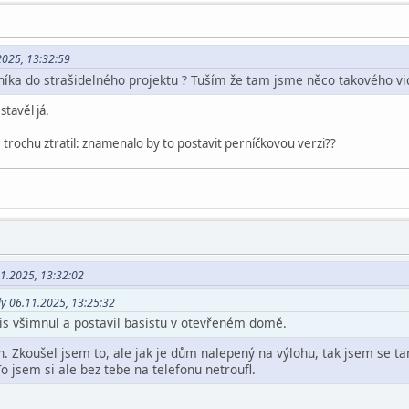
.2025, 13:32:59
dníka do strašidelného projektu ? Tuším že tam jsme něco takového vid
tavěl já.
 trochu ztratil: znamenalo by to postavit perníčkovou verzi??
11.2025, 13:32:02
dy 06.11.2025, 13:25:32
 sis všimnul a postavil basistu v otevřeném domě.
n. Zkoušel jsem to, ale jak je dům nalepený na výlohu, tak jsem se t
o jsem si ale bez tebe na telefonu netroufl.