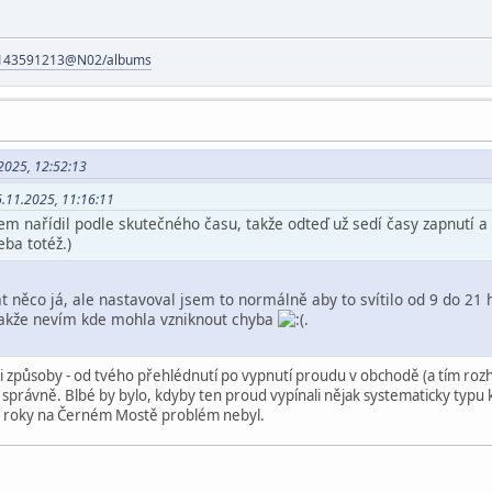
os/143591213@N02/albums
.2025, 12:52:13
6.11.2025, 11:16:11
em nařídil podle skutečného času, takže odteď už sedí časy zapnutí a 
ba totéž.)
t něco já, ale nastavoval jsem to normálně aby to svítilo od 9 do 2
, takže nevím kde mohla vzniknout chyba
.
způsoby - od tvého přehlédnutí po vypnutí proudu v obchodě (a tím rozhoz
správně. Blbé by bylo, kdyby ten proud vypínali nějak systematicky typu k
iné roky na Černém Mostě problém nebyl.