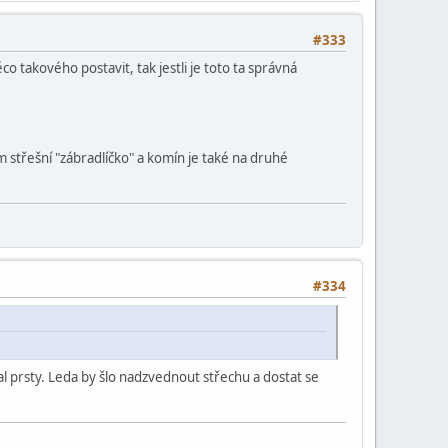
#333
o takového postavit, tak jestli je toto ta správná
 střešní "zábradlíčko" a komín je také na druhé
#334
al prsty. Leda by šlo nadzvednout střechu a dostat se