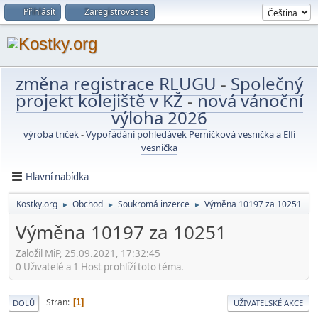
Přihlásit
Zaregistrovat se
změna registrace RLUGU
-
Společný
projekt kolejiště v KŽ
-
nová vánoční
výloha 2026
výroba triček
-
Vypořádání pohledávek Perníčková vesnička a Elfí
vesnička
Hlavní nabídka
Kostky.org
Obchod
Soukromá inzerce
Výměna 10197 za 10251
►
►
►
Výměna 10197 za 10251
Založil MiP, 25.09.2021, 17:32:45
0 Uživatelé a 1 Host prohlíží toto téma.
Stran
1
DOLŮ
UŽIVATELSKÉ AKCE