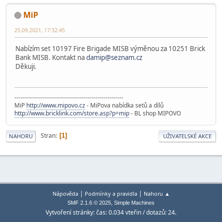
MiP
25.09.2021, 17:32:45
Nabízím set 10197 Fire Brigade MISB výměnou za 10251 Brick
Bank MISB. Kontakt na
damip@seznam.cz
Děkuji.
-------------------------------------------------------
MiP
http://www.mipovo.cz
- MiPova nabídka setů a dílů
http://www.bricklink.com/store.asp?p=mip
- BL shop MIPOVO
Stran
1
NAHORU
UŽIVATELSKÉ AKCE
|
|
Nápověda
Podmínky a pravidla
Nahoru ▲
,
SMF 2.1.6 © 2025
Simple Machines
Vytvoření stránky: čas: 0.034 vteřin / dotazů: 24.