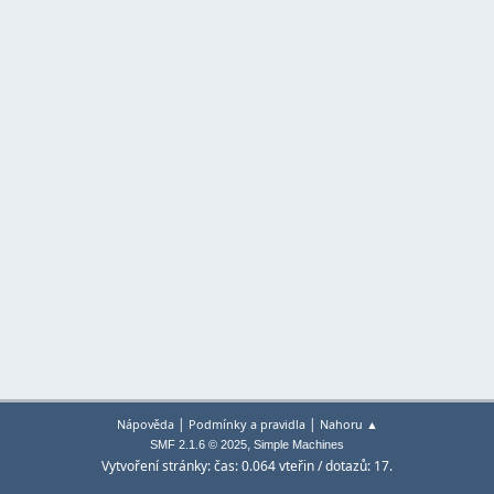
|
|
Nápověda
Podmínky a pravidla
Nahoru ▲
,
SMF 2.1.6 © 2025
Simple Machines
Vytvoření stránky: čas: 0.064 vteřin / dotazů: 17.