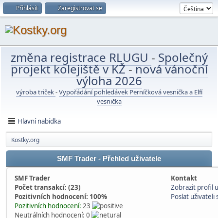
Přihlásit
Zaregistrovat se
změna registrace RLUGU
-
Společný
projekt kolejiště v KŽ
-
nová vánoční
výloha 2026
výroba triček
-
Vypořádání pohledávek Perníčková vesnička a Elfí
vesnička
Hlavní nabídka
Kostky.org
SMF Trader - Přehled uživatele
SMF Trader
Kontakt
Počet transakcí: (23)
Zobrazit profil 
Pozitivních hodnocení: 100%
Poslat uživatel
Pozitivních hodnocení:
23
Neutrálních hodnocení: 0