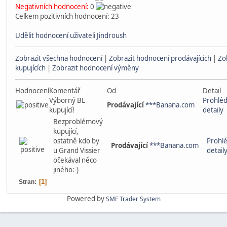
Negativních hodnocení:
0
Celkem pozitivních hodnocení: 23
Udělit hodnocení uživateli Jindroush
Zobrazit všechna hodnocení
|
Zobrazit hodnocení prodávajících
|
Zo
kupujících
|
Zobrazit hodnocení výměny
Hodnocení
Komentář
Od
Detail
Výborný BL
Prohlé
Prodávající
***Banana.com
kupující!
detaily
Bezproblémový
kupující,
ostatně kdo by
Prohl
Prodávající
***Banana.com
u Grand Vissier
detail
očekával něco
jiného:-)
1
Stran
Powered by
SMF Trader System