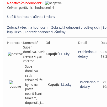
Negativních hodnocení:
0
Celkem pozitivních hodnocení: 4
Udělit hodnocení uživateli milanv
Zobrazit všechna hodnocení
|
Zobrazit hodnocení prodávajících
|
Zo
kupujících
|
Zobrazit hodnocení výměny
Hodnocení
Komentář
Od
Detail
Dat
Super
domluva, navic
Prohlédnout
02.
Kupující
LLLuky
sleva a krysa
detaily
19:
zdarma...
Super
domluva,
setík
zabalený, že
Prohlédnout
29
by ho na
Kupující
LLLuky
detaily
10
poště
nezničili ani
tankem,
doporučuji...