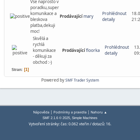
Vse naprosto v
poradku,super
komunikace a
Prohlédnout
18.
Prodávající
mary
bleskova
detaily
21:
platba,dekuji
moc!
Skvělá a
rychlá
Prohlédnout
13
komunikace
Prodávající
floorka
detaily
09
- děkuji za
obchod :-)
1
Stran
Powered by
SMF Trader System
|
|
Nápověda
Podmínky a pravidla
Nahoru ▲
,
SMF 2.1.6 © 2025
Simple Machines
Vytvoření stránky: čas: 0.062 vteřin / dotazů: 16.