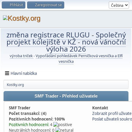
Přihlásit
Zaregistrovat se
změna registrace RLUGU
-
Společný
projekt kolejiště v KŽ
-
nová vánoční
výloha 2026
výroba triček
-
Vypořádání pohledávek Perníčková vesnička a Elfí
vesnička
Hlavní nabídka
Kostky.org
SMF Trader - Přehled uživatele
SMF Trader
Kontakt
Počet transakcí: (4)
Zobrazit profil uživate
Pozitivních hodnocení: 100%
Poslat uživateli souk
Pozitivních hodnocení:
4
Neutrálních hodnocení: 0