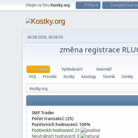
Vítejte na fóru
Kostky.org
.
Přihlásit
Zaregistrovat s
06.08.2026, 06:56:05
změna registrace RL
Domů
Vyhledávání
Kalendář
FAQ
Pravidla
Kostky
Katalogy
Slovník
Ceníky
Kostky.org
SMF Trader
Počet transakcí: (25)
Pozitivních hodnocení: 100%
Pozitivních hodnocení:
25
Neutrálních hodnocení: 0