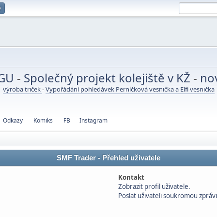
e
UGU
-
Společný projekt kolejiště v KŽ
-
no
výroba triček
-
Vypořádání pohledávek Perníčková vesnička a Elfí vesnička
Odkazy
Komiks
FB
Instagram
SMF Trader - Přehled uživatele
Kontakt
Zobrazit profil uživatele.
Poslat uživateli soukromou zpráv