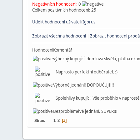
Negativních hodnocení:
0
Celkem pozitivních hodnocení: 25
Udělit hodnocení uživateli Igorus
Zobrazit všechna hodnocení
|
Zobrazit hodnocení prodáv
Hodnocení
Komentář
výborný kupující. domluva skvělá, platba oka
Naprosto perfektní odběratel, :)
Výborné jednání! DOPOUČUJI!!!
Spolehlivý kupující. Vše proběhlo v naprost
Bezproblémévé jednání. SUPER!!!
1
2
3
Stran