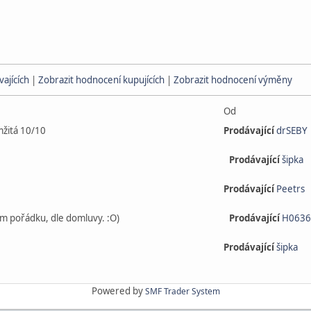
ajících
|
Zobrazit hodnocení kupujících
|
Zobrazit hodnocení výměny
Od
mžitá 10/10
Prodávající
drSEBY
Prodávající
šipka
Prodávající
Peetrs
ém pořádku, dle domluvy. :O)
Prodávající
H0636
Prodávající
šipka
Powered by
SMF Trader System