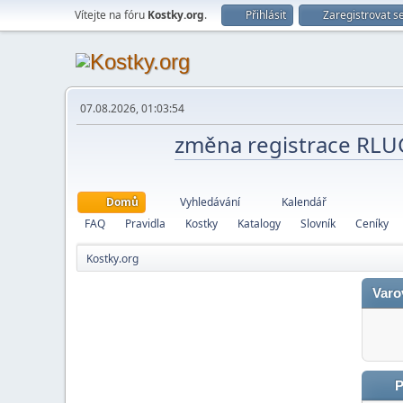
Vítejte na fóru
Kostky.org
.
Přihlásit
Zaregistrovat s
07.08.2026, 01:03:54
změna registrace RL
Domů
Vyhledávání
Kalendář
FAQ
Pravidla
Kostky
Katalogy
Slovník
Ceníky
Kostky.org
Varo
P