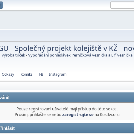
e
UGU
-
Společný projekt kolejiště v KŽ
-
no
výroba triček
-
Vypořádání pohledávek Perníčková vesnička a Elfí vesnička
Odkazy
Komiks
FB
Instagram
vání!
Pouze registrovaní uživatelé mají přístup do této sekce.
Prosím, přihlašte se nebo
zaregistrujte se
na Kostky.org
řihlásit