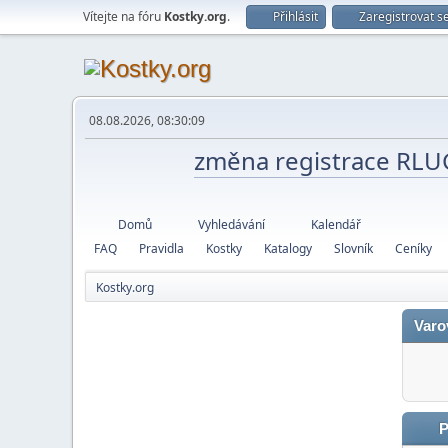
Vítejte na fóru
Kostky.org
.
Přihlásit
Zaregistrovat s
08.08.2026, 08:30:09
změna registrace RL
Domů
Vyhledávání
Kalendář
FAQ
Pravidla
Kostky
Katalogy
Slovník
Ceníky
Kostky.org
Varo
P