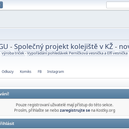
e
UGU
-
Společný projekt kolejiště v KŽ
-
no
výroba triček
-
Vypořádání pohledávek Perníčková vesnička a Elfí vesnička
Odkazy
Komiks
FB
Instagram
vání!
Pouze registrovaní uživatelé mají přístup do této sekce.
Prosím, přihlašte se nebo
zaregistrujte se
na Kostky.org
řihlásit