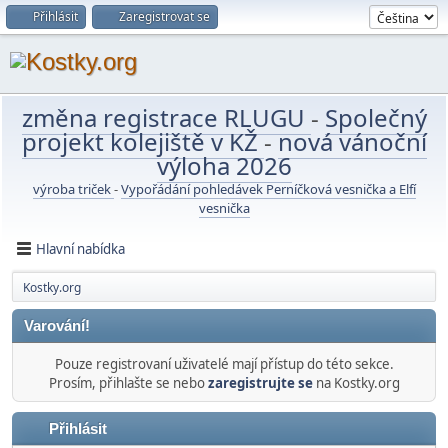
Přihlásit
Zaregistrovat se
změna registrace RLUGU
-
Společný
projekt kolejiště v KŽ
-
nová vánoční
výloha 2026
výroba triček
-
Vypořádání pohledávek Perníčková vesnička a Elfí
vesnička
Hlavní nabídka
Kostky.org
Varování!
Pouze registrovaní uživatelé mají přístup do této sekce.
Prosím, přihlašte se nebo
zaregistrujte se
na Kostky.org
Přihlásit