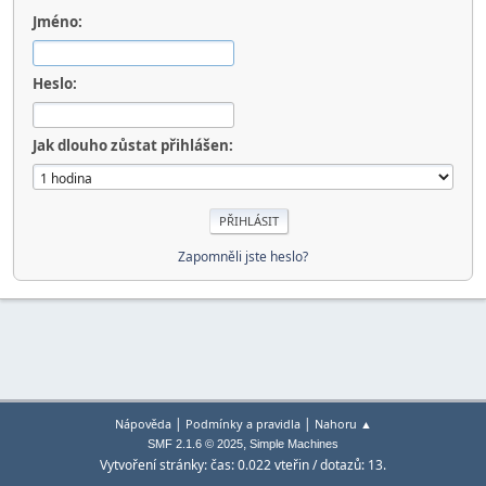
Jméno:
Heslo:
Jak dlouho zůstat přihlášen:
Zapomněli jste heslo?
|
|
Nápověda
Podmínky a pravidla
Nahoru ▲
,
SMF 2.1.6 © 2025
Simple Machines
Vytvoření stránky: čas: 0.022 vteřin / dotazů: 13.