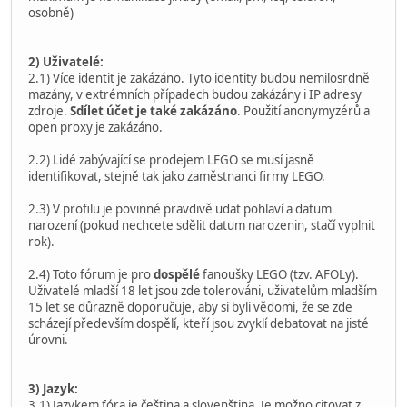
osobně)
2) Uživatelé:
2.1) Více identit je zakázáno. Tyto identity budou nemilosrdně
mazány, v extrémních případech budou zakázány i IP adresy
zdroje.
Sdílet účet je také zakázáno
. Použití anonymyzérů a
open proxy je zakázáno.
2.2) Lidé zabývající se prodejem LEGO se musí jasně
identifikovat, stejně tak jako zaměstnanci firmy LEGO.
2.3) V profilu je povinné pravdivě udat pohlaví a datum
narození (pokud nechcete sdělit datum narozenin, stačí vyplnit
rok).
2.4) Toto fórum je pro
dospělé
fanoušky LEGO (tzv. AFOLy).
Uživatelé mladší 18 let jsou zde tolerováni, uživatelům mladším
15 let se důrazně doporučuje, aby si byli vědomi, že se zde
scházejí především dospělí, kteří jsou zvyklí debatovat na jisté
úrovni.
3) Jazyk:
3.1) Jazykem fóra je čeština a slovenština. Je možno citovat z