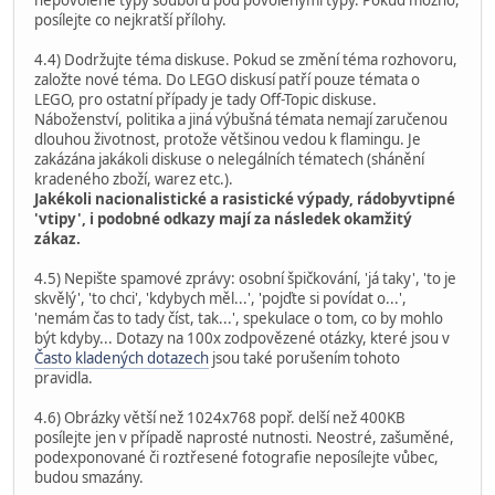
posílejte co nejkratší přílohy.
4.4) Dodržujte téma diskuse. Pokud se změní téma rozhovoru,
založte nové téma. Do LEGO diskusí patří pouze témata o
LEGO, pro ostatní případy je tady Off-Topic diskuse.
Náboženství, politika a jiná výbušná témata nemají zaručenou
dlouhou životnost, protože většinou vedou k flamingu. Je
zakázána jakákoli diskuse o nelegálních tématech (shánění
kradeného zboží, warez etc.).
Jakékoli nacionalistické a rasistické výpady, rádobyvtipné
'vtipy', i podobné odkazy mají za následek okamžitý
zákaz.
4.5) Nepište spamové zprávy: osobní špičkování, 'já taky', 'to je
skvělý', 'to chci', 'kdybych měl...', 'pojďte si povídat o...',
'nemám čas to tady číst, tak...', spekulace o tom, co by mohlo
být kdyby... Dotazy na 100x zodpovězené otázky, které jsou v
Často kladených dotazech
jsou také porušením tohoto
pravidla.
4.6) Obrázky větší než 1024x768 popř. delší než 400KB
posílejte jen v případě naprosté nutnosti. Neostré, zašuměné,
podexponované či roztřesené fotografie neposílejte vůbec,
budou smazány.