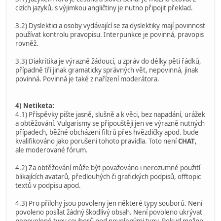
cizích jazyků, s výjimkou angličtiny je nutno připojit překlad.
3.2) Dyslektici a osoby vydávající se za dyslektiky mají povinnost
používat kontrolu pravopisu. Interpunkce je povinná, pravopis
rovněž.
3.3) Diakritika je výrazně žádoucí, u zpráv do délky pěti řádků,
případně tří jinak gramaticky správných vět, nepovinná, jinak
povinná. Povinná je také z nařízení moderátora.
4) Netiketa:
4.1) Příspěvky pište jasně, slušně a k věci, bez napadání, urážek
a obtěžování. Vulgarismy se připouštějí jen ve výrazně nutných
případech, běžné obcházení filtrů přes hvězdičky apod. bude
kvalifikováno jako porušení tohoto pravidla. Toto není
CHAT
,
ale moderované fórum.
4.2) Za obtěžování může být považováno i nerozumné použití
blikajících avatarů, předlouhých či grafických podpisů, offtopic
textů v podpisu apod.
4.3) Pro přílohy jsou povoleny jen některé typy souborů. Není
povoleno posílat žádný škodlivý obsah. Není povoleno ukrývat
nepovolené typy souborů pod povolenými typy. Pokud možno,