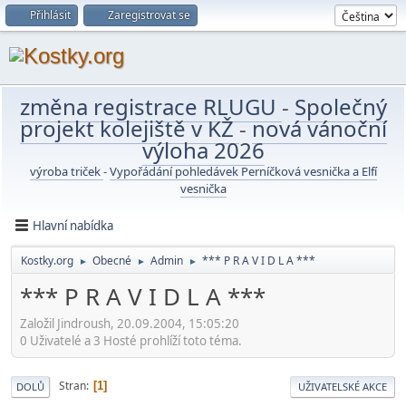
Přihlásit
Zaregistrovat se
změna registrace RLUGU
-
Společný
projekt kolejiště v KŽ
-
nová vánoční
výloha 2026
výroba triček
-
Vypořádání pohledávek Perníčková vesnička a Elfí
vesnička
Hlavní nabídka
Kostky.org
Obecné
Admin
*** P R A V I D L A ***
►
►
►
*** P R A V I D L A ***
Založil Jindroush, 20.09.2004, 15:05:20
0 Uživatelé a 3 Hosté prohlíží toto téma.
Stran
1
DOLŮ
UŽIVATELSKÉ AKCE