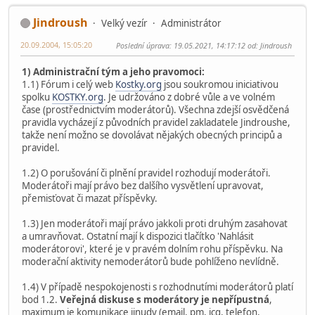
Jindroush
Velký vezír
Administrátor
20.09.2004, 15:05:20
Poslední úprava
: 19.05.2021, 14:17:12 od: Jindroush
1) Administrační tým a jeho pravomoci:
1.1) Fórum i celý web
Kostky.org
jsou soukromou iniciativou
spolku
KOSTKY.org
. Je udržováno z dobré vůle a ve volném
čase (prostřednictvím moderátorů). Všechna zdejší osvědčená
pravidla vycházejí z původních pravidel zakladatele Jindroushe,
takže není možno se dovolávat nějakých obecných principů a
pravidel.
1.2) O porušování či plnění pravidel rozhodují moderátoři.
Moderátoři mají právo bez dalšího vysvětlení upravovat,
přemisťovat či mazat příspěvky.
1.3) Jen moderátoři mají právo jakkoli proti druhým zasahovat
a umravňovat. Ostatní mají k dispozici tlačítko 'Nahlásit
moderátorovi', které je v pravém dolním rohu příspěvku. Na
moderační aktivity nemoderátorů bude pohlíženo nevlídně.
1.4) V případě nespokojenosti s rozhodnutími moderátorů platí
bod 1.2.
Veřejná diskuse s moderátory je nepřípustná
,
maximum je komunikace jinudy (email, pm, icq, telefon,