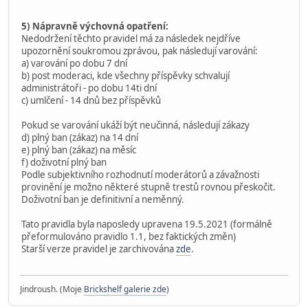
5) Nápravně výchovná opatření:
Nedodržení těchto pravidel má za následek nejdříve
upozornění soukromou zprávou, pak následují varování:
a) varování po dobu 7 dní
b) post moderaci, kde všechny příspěvky schvalují
administrátoři - po dobu 14ti dní
c) umlčení - 14 dnů bez příspěvků
Pokud se varování ukáží být neučinná, následují zákazy
d) plný ban (zákaz) na 14 dní
e) plný ban (zákaz) na měsíc
f) doživotní plný ban
Podle subjektivního rozhodnutí moderátorů a závažnosti
provinění je možno některé stupně trestů rovnou přeskočit.
Doživotní ban je definitivní a neměnný.
Tato pravidla byla naposledy upravena 19.5.2021 (formálně
přeformulováno pravidlo 1.1, bez faktických změn)
Starší verze pravidel je zarchivována
zde
.
Jindroush. (Moje
Brickshelf galerie zde
)