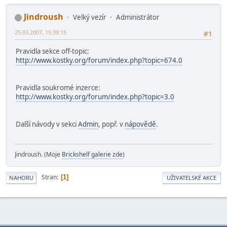
Jindroush
Velký vezír
Administrátor
25.03.2007, 15:39:15
#1
Pravidla sekce off-topic:
http://www.kostky.org/forum/index.php?topic=674.0
Pravidla soukromé inzerce:
http://www.kostky.org/forum/index.php?topic=3.0
Další návody v sekci
Admin
, popř. v
nápovědě
.
Jindroush. (Moje
Brickshelf galerie zde
)
Stran
1
NAHORU
UŽIVATELSKÉ AKCE