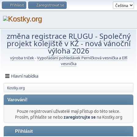
Přihlásit
Zaregistrovat se
změna registrace RLUGU
-
Společný
projekt kolejiště v KŽ
-
nová vánoční
výloha 2026
výroba triček
-
Vypořádání pohledávek Perníčková vesnička a Elfí
vesnička
Hlavní nabídka
Kostky.org
Varování!
Pouze registrovaní uživatelé mají přístup do této sekce.
Prosím, přihlašte se nebo
zaregistrujte se
na Kostky.org
Přihlásit