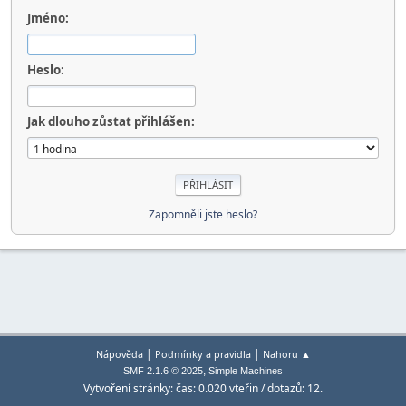
Jméno:
Heslo:
Jak dlouho zůstat přihlášen:
Zapomněli jste heslo?
|
|
Nápověda
Podmínky a pravidla
Nahoru ▲
,
SMF 2.1.6 © 2025
Simple Machines
Vytvoření stránky: čas: 0.020 vteřin / dotazů: 12.