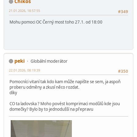
21.01.2026, 16:26:24
#348
Pomůžu v Letňanech.
Pán na Žlutém hradě
Chikos
21.01.2026, 18:57:55
#349
Mohu pomoci OC Černý most toho 27.1. od 18:00
peki
Globální moderátor
22.01.2026, 08:19:39
#350