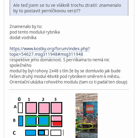
Ale teď jsem se tu ve vlákně trochu ztratil: znamenalo
by to postavit perníčkovou verzi??
Znamenalo by to:
pod tento modulul rybníka
dodat vodníka
https://www.kostky.org/forum/index.php?
topic=54627.msg311948#msg311948
respektive jeho domácnost. S perníkama to nemá nic
společného
modul by byl rohovy 2x48 s tím že by se domluvilo jak bude
řešen druhý modul 48x48 pod rybníkem směrem k městu.
Orientační ukázka rohového modulu (tam co ti padal ten sloup)