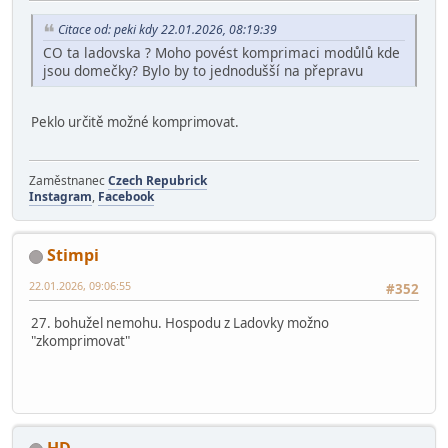
nedomky4.png
2.97 MB, 2048x1536
prohlédnuto 561 krát
Hardegon
22.01.2026, 08:34:46
#351
Citace od: peki kdy 22.01.2026, 08:19:39
CO ta ladovska ? Moho povést komprimaci modůlů kde
jsou domečky? Bylo by to jednodušší na přepravu
Peklo určitě možné komprimovat.
Zaměstnanec
Czech Repubrick
Instagram
,
Facebook