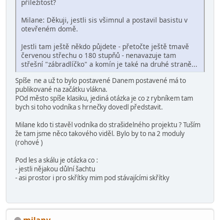
příležitost?
Milane: Děkuji, jestli sis všimnul a postavil basistu v
otevřeném domě.
Jestli tam ještě někdo půjdete - přetočte ještě tmavě
červenou střechu o 180 stupňů - nenavazuje tam
střešní "zábradlíčko" a komín je také na druhé straně...
Spíše ne a už to bylo postavené Danem postavené má to
publikované na začátku vlákna.
POd město spíše klasiku, jediná otázka je co z rybníkem tam
bych si toho vodníka s hrnečky dovedl představit.
Milane kdo ti stavěl vodníka do strašidelného projektu ? Tuším
že tam jsme něco takového viděl. Bylo by to na 2 moduly
(rohové )
Pod les a skálu je otázka co :
- jestli nějakou důlní šachtu
- asi prostor i pro skřítky mim pod stávajícími skřítky
milanv