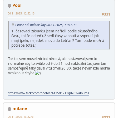
Pool
06.11.2025, 12:52:13
#331
Citace od: milanv kdy 06.11.2025, 11:16:11
1. časovací zásuvku jsem nařídil podle skutečného
času, takže odteď už sedí časy zapnutí a vypnutí jak
mají (peki, nejedeš znovu do Letňan? Tam bude možná
potřeba totéž.)
Tak to jsem musel zdrbat něco já, ale nastavoval jsem to
normálně aby to svítilo od 9 do 21 hod a aktuální čas jsem tam
samozřejmě taky dával v tu chvíli 20:30, takže nevím kde mohla
vzniknout chyba
.
https://www.flickr.com/photos/143591213@N02/albums
milanv
06.11.2025, 13:22:01
#332