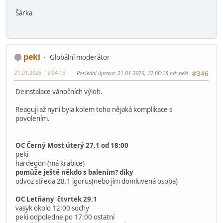
sharkabrick
14.01.2026, 10:03:56
#345
Ahoj, dotaz asi primárně na
@peki
Do kdy budou výlohy v Bambulích, stihnu tam vzít děti ještě
koncem ledna?
Zatím není založeno vlákno (nenašla jsem) Vánoční výloha
2026. Bude se řešit, ráda bych se zas přidala
Děkuji za info.
Šárka
peki
Globální moderátor
21.01.2026, 12:04:18
Poslední úprava
: 21.01.2026, 12:06:18 od: peki
#346
Deinstalace vánočních výloh.
Reaguji až nyní byla kolem toho nějaká komplikace s