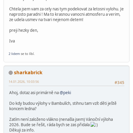
1 osobě
se toto líbí.
peki
Globální moderátor
29.11.2025, 12:00:38
#344
Výlohy opět boduji
Dobry den pane Pekarek,
dneska jeste jedna zprava.
Chtela jsem vam za cely nas tym podekovat za letosni vylohu. Je
naprosto paradni ! Ma to krasnou vanocni atmosferu a verim,
ze udela usmev na tvari nejenom detem!
preji hezky den,
Iva
2 lidem
se to líbí.