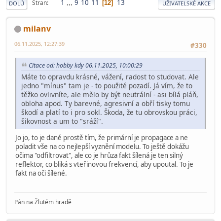
1
...
9
10
11
13
Stran
12
DOLŮ
UŽIVATELSKÉ AKCE
milanv
06.11.2025, 12:27:39
#330
Citace od: hobby kdy 06.11.2025, 10:00:29
Máte to opravdu krásné, vážení, radost to studovat. Ale
jedno "mínus" tam je - to použité pozadí. Já vím, že to
těžko ovlivníte, ale mělo by být neutrální - asi bílá pláň,
obloha apod. Ty barevné, agresivní a obří tisky tomu
škodí a platí to i pro sokl. Škoda, že tu obrovskou práci,
šikovnost a um to "sráží".
Jo jo, to je dané prostě tím, že primární je propagace a ne
poladit vše na co nejlepší vyznění modelu. To ještě dokážu
očima "odfiltrovat", ale co je hrůza fakt šílená je ten silný
reflektor, co bliká s vteřinovou frekvencí, aby upoutal. To je
fakt na oči šílené.
Pán na Žlutém hradě