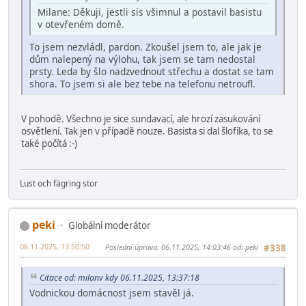
Milane: Děkuji, jestli sis všimnul a postavil basistu
v otevřeném domě.
To jsem nezvládl, pardon. Zkoušel jsem to, ale jak je
dům nalepený na výlohu, tak jsem se tam nedostal
prsty. Leda by šlo nadzvednout střechu a dostat se tam
shora. To jsem si ale bez tebe na telefonu netroufl.
V pohodě. Všechno je sice sundavací, ale hrozí zasukování
osvětlení. Tak jen v případě nouze. Basista si dal šlofíka, to se
také počítá :-)
Lust och fägring stor
peki
Globální moderátor
06.11.2025, 13:50:50
Poslední úprava
: 06.11.2025, 14:03:46 od: peki
#338
Citace od: milanv kdy 06.11.2025, 13:37:18
Vodnickou domácnost jsem stavěl já.