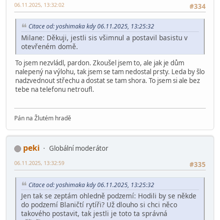
06.11.2025, 13:32:02
#334
Citace od: yoshimaka kdy 06.11.2025, 13:25:32
Milane: Děkuji, jestli sis všimnul a postavil basistu v
otevřeném domě.
To jsem nezvládl, pardon. Zkoušel jsem to, ale jak je dům
nalepený na výlohu, tak jsem se tam nedostal prsty. Leda by šlo
nadzvednout střechu a dostat se tam shora. To jsem si ale bez
tebe na telefonu netroufl.
Pán na Žlutém hradě
peki
Globální moderátor
06.11.2025, 13:32:59
#335
Citace od: yoshimaka kdy 06.11.2025, 13:25:32
Jen tak se zeptám ohledně podzemí: Hodili by se někde
do podzemí Blaničtí rytíři? Už dlouho si chci něco
takového postavit, tak jestli je toto ta správná