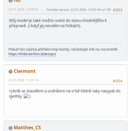
Stimpi
22.01.2026, 09:06:55
#352
27. bohužel nemohu. Hospodu z Ladovky možno
"zkomprimovat"
HD
22.01.2026, 10:00:02
Poslední úprava
: 22.01.2026, 12:03:49 od: HD
#353
Můj model je také možno uvést do stavu vhodnějšího k
přepravě. (i když jej nevidím na fotkách).
Pokud Vás zajímá přehled mojí tvorby, následujte link na rozcestník:
https://linktr.ee/horcikdesigns