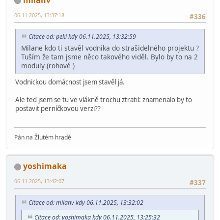
06.11.2025, 13:37:18
#336
Citace od: peki kdy 06.11.2025, 13:32:59
Milane kdo ti stavěl vodníka do strašidelného projektu ?
Tuším že tam jsme něco takového viděl. Bylo by to na 2
moduly (rohové )
Vodnickou domácnost jsem stavěl já.
Ale teď jsem se tu ve vlákně trochu ztratil: znamenalo by to
postavit perníčkovou verzi??
Pán na Žlutém hradě
yoshimaka
06.11.2025, 13:42:07
#337
Citace od: milanv kdy 06.11.2025, 13:32:02
Citace od: yoshimaka kdy 06.11.2025, 13:25:32