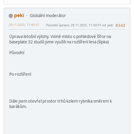
prohlédnuto 4729 krát
pernici na pohádce.png
2.79 MB, 2060x1180
prohlédnuto 4969 krát
peki
Globální moderátor
29.11.2025, 11:45:57
Poslední úprava
: 29.11.2025, 11:50:01 od: peki
#343
Úprava letošní výlohy. Volně místo o pohledové šířce na
baseplate 32 studů jsme využili na rozšíření lesa (šipka)
Původní