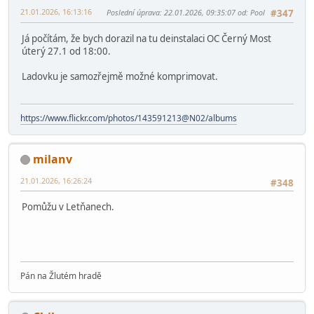
postupně cestovali (například rybník, něco s lišky atd.
Odměny postupně to doráží trefili jsme vánoce, po novém
roku inventury atd.
Pokud půjde někdo pomáhat ověřím co pro něj mám a vzal by
jsem s sebou.
Pool
21.01.2026, 16:13:16
Poslední úprava
: 22.01.2026, 09:35:07 od: Pool
#347
Já počítám, že bych dorazil na tu deinstalaci OC Černý Most
úterý 27.1 od 18:00.
Ladovku je samozřejmě možné komprimovat.
https://www.flickr.com/photos/143591213@N02/albums
milanv