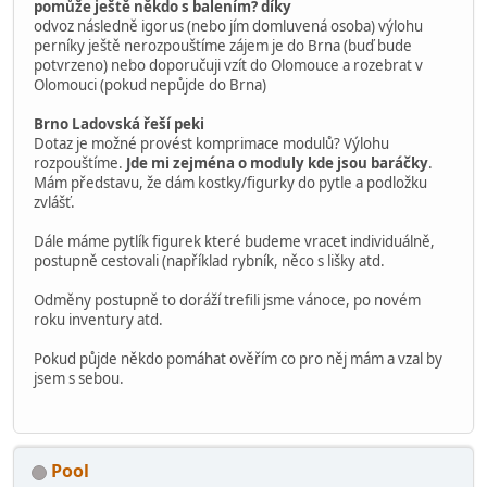
povolením.
OC Černý Most úterý 27.1 od 18:00
peki
hardegon (má krabice)
pomůže ještě někdo s balením? díky
odvoz středa 28.1 igorus(nebo jím domluvená osoba)
OC Letňany čtvrtek 29.1
vasyk okolo 12:00 sochy
peki odpoledne po 17:00 ostatní
pomůže ještě někdo s balením? díky
odvoz následně igorus (nebo jím domluvená osoba) výlohu
perníky ještě nerozpouštíme zájem je do Brna (buď bude
potvrzeno) nebo doporučuji vzít do Olomouce a rozebrat v
Olomouci (pokud nepůjde do Brna)
Brno Ladovská řeší peki
Dotaz je možné provést komprimace modulů? Výlohu
rozpouštíme.
Jde mi zejména o moduly kde jsou baráčky
.
Mám představu, že dám kostky/figurky do pytle a podložku
zvlášť.
Dále máme pytlík figurek které budeme vracet individuálně,