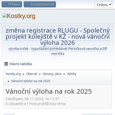
Přihlásit
Zaregistrovat se
změna registrace RLUGU
-
Společný
projekt kolejiště v KŽ
-
nová vánoční
výloha 2026
výroba triček
-
Vypořádání pohledávek Perníčková vesnička a Elfí
vesnička
Hlavní nabídka
Kostky.org
Obecné
Výstavy, akce
Výlohy
►
►
►
Vánoční výloha na rok 2025
►
Vánoční výloha na rok 2025
Založil peki, 08.11.2024, 16:13:37
0 Uživatelé a 1 Host prohlíží toto téma.