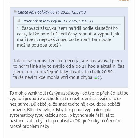
Citace od: Pool kdy 06.11.2025, 12:52:13
Citace od: milanv kdy 06.11.2025, 11:16:11
1. časovací zásuvku jsem nařídil podle skutečného
času, takže odteď už sedí časy zapnutí a vypnutí jak
mají (peki, nejedeš znovu do Letňan? Tam bude
možná potřeba totéž.)
Tak to jsem musel zdrbat něco já, ale nastavoval jsem
to normálně aby to svítilo od 9 do 21 hod a aktuální čas
jsem tam samozřejmě taky dával v tu chvíli 20:30,
takže nevím kde mohla vzniknout chyba
.
To mohlo vzniknout různými způsoby - od tvého přehlédnutí po
vypnutí proudu v obchodě (a tím rozhození časovače). To už
nezjistíme. Důležité je, že snad teď to nějakou dobu poběží
správně. Blbé by bylo, kdyby ten proud vypínali nějak
systematicky typu každou noc. To bychom ale řešili až to
nastane, zatím bych to prohlásil za OK - jiné roky na Černém
Mostě problém nebyl.