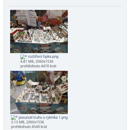
Po rozšíření
Dále jsem otevřel prostor trhů kolem rybníka směrem k
barákům.
rozšíření šipka.png
4.81 MB, 2060x1536
prohlédnuto 4470 krát