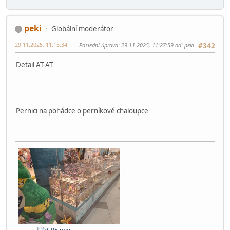
P4.png
3.58 MB, 2060x1440
prohlédnuto 4621 krát
4 lidem
se to líbí.
peki
Globální moderátor
29.11.2025, 11:15:34
Poslední úprava
: 29.11.2025, 11:27:59 od: peki
#342
Detail AT-AT
Pernici na pohádce o perníkové chaloupce