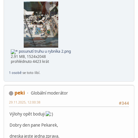
posunutí truhu u rybníka 1.png
3.13 MB, 2060x1536
prohlédnuto 4549 krát
posunutí truhu u rybníka 2.png
2.91 MB, 1524x2048
prohlédnuto 4423 krát