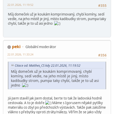
Clermont
22.01.2026, 11:03:14
#354
rybník se stavidlem a vodníkem na vrbě klidně taky nasypat do
igelitky
Matthes_CS
22.01.2026, 11:19:52
#355
Můj domeček už je koukám komprimovaný, chybí komíny, sedí
vedle, na jeho místě je jiný, místo kadibudky strom, pumpa taky
chybí, takže je to už asi jedno
peki
Globální moderátor
22.01.2026, 11:33:24
#356