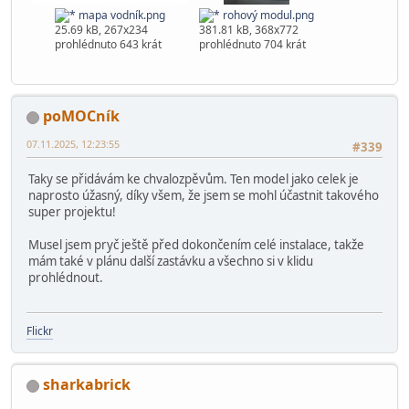
mapa vodník.png
rohový modul.png
25.69 kB, 267x234
381.81 kB, 368x772
prohlédnuto 643 krát
prohlédnuto 704 krát
poMOCník
07.11.2025, 12:23:55
#339
Taky se přidávám ke chvalozpěvům. Ten model jako celek je
naprosto úžasný, díky všem, že jsem se mohl účastnit takového
super projektu!
Musel jsem pryč ještě před dokončením celé instalace, takže
mám také v plánu další zastávku a všechno si v klidu
prohlédnout.
Flickr
sharkabrick