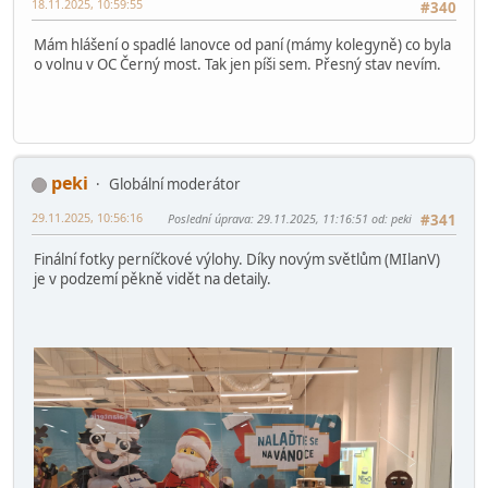
18.11.2025, 10:59:55
#340
Mám hlášení o spadlé lanovce od paní (mámy kolegyně) co byla
o volnu v OC Černý most. Tak jen píši sem. Přesný stav nevím.
peki
Globální moderátor
29.11.2025, 10:56:16
Poslední úprava
: 29.11.2025, 11:16:51 od: peki
#341
Finální fotky perníčkové výlohy. Díky novým světlům (MIlanV)
je v podzemí pěkně vidět na detaily.