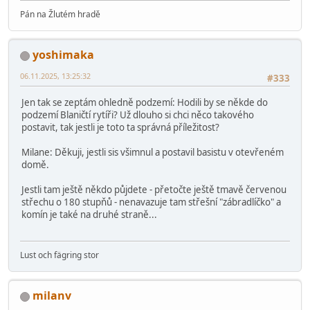
Pán na Žlutém hradě
yoshimaka
06.11.2025, 13:25:32
#333
Jen tak se zeptám ohledně podzemí: Hodili by se někde do
podzemí Blaničtí rytíři? Už dlouho si chci něco takového
postavit, tak jestli je toto ta správná příležitost?
Milane: Děkuji, jestli sis všimnul a postavil basistu v otevřeném
domě.
Jestli tam ještě někdo půjdete - přetočte ještě tmavě červenou
střechu o 180 stupňů - nenavazuje tam střešní "zábradlíčko" a
komín je také na druhé straně...
Lust och fägring stor
milanv