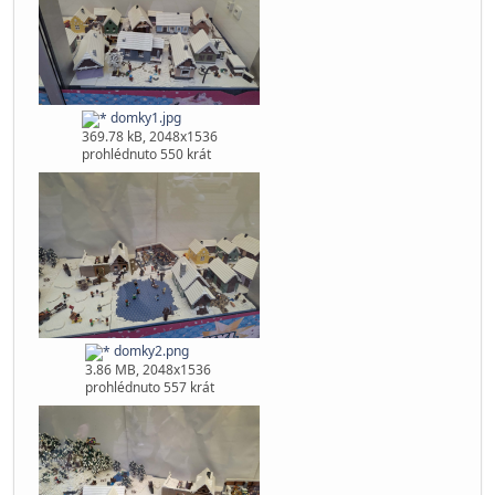
Pomocníci vitaní tak kdo kam může napište se sem, ja aspoň
proberu odměny a zkusí něco rozdat.
díky
CO ta ladovska ? Moho povést komprimaci modůlů kde jsou
domečky? Bylo by to jednodušší na přepravu
domky1.jpg
369.78 kB, 2048x1536
prohlédnuto 550 krát