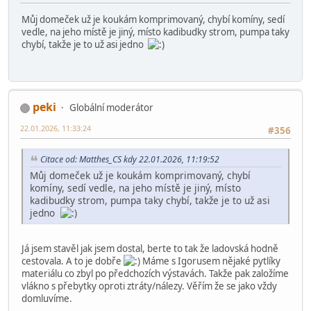
22.01.2026, 11:03:14
#354
rybník se stavidlem a vodníkem na vrbě klidně taky nasypat do
igelitky
Matthes_CS
22.01.2026, 11:19:52
#355
Můj domeček už je koukám komprimovaný, chybí komíny, sedí
vedle, na jeho místě je jiný, místo kadibudky strom, pumpa taky
chybí, takže je to už asi jedno
peki
Globální moderátor
22.01.2026, 11:33:24
#356