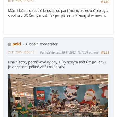
18.11.2025, 10:59:55
#340
Mám hlášení o spadlé lanovce od paní (mámy kolegyně) co byla
o volnu v OC Černý most. Tak jen píši sem. Přesný stav nevím.
peki
Globální moderátor
29.11.2025, 10:56:16
Poslední úprava
: 29.11.2025, 11:16:51 od: peki
#341
Finální fotky perníčkové výlohy. Díky novým světlům (MIlanV)
je v podzemí pěkně vidět na detaily.