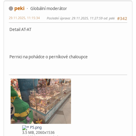
P4.png
3.58 MB, 2060x1440
prohlédnuto 4622 krát
4 lidem
se to líbí.
peki
Globální moderátor
29.11.2025, 11:15:34
Poslední úprava
: 29.11.2025, 11:27:59 od: peki
#342
Detail AT-AT
Pernici na pohádce o perníkové chaloupce