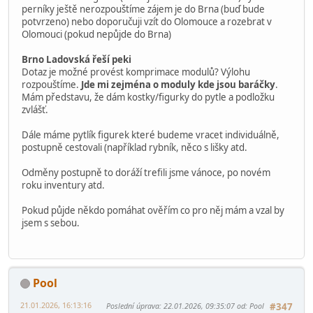
OC Černý Most úterý 27.1 od 18:00
peki
hardegon (má krabice)
pomůže ještě někdo s balením? díky
odvoz středa 28.1 igorus(nebo jím domluvená osoba)
OC Letňany čtvrtek 29.1
vasyk okolo 12:00 sochy
peki odpoledne po 17:00 ostatní
pomůže ještě někdo s balením? díky
odvoz následně igorus (nebo jím domluvená osoba) výlohu
perníky ještě nerozpouštíme zájem je do Brna (buď bude
potvrzeno) nebo doporučuji vzít do Olomouce a rozebrat v
Olomouci (pokud nepůjde do Brna)
Brno Ladovská řeší peki
Dotaz je možné provést komprimace modulů? Výlohu
rozpouštíme.
Jde mi zejména o moduly kde jsou baráčky
.
Mám představu, že dám kostky/figurky do pytle a podložku
zvlášť.
Dále máme pytlík figurek které budeme vracet individuálně,
postupně cestovali (například rybník, něco s lišky atd.