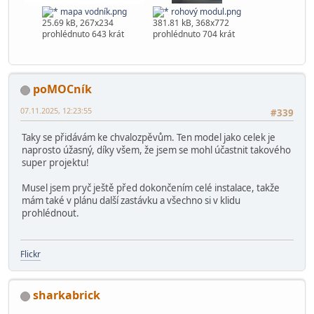
mapa vodník.png
rohový modul.png
25.69 kB, 267x234
381.81 kB, 368x772
prohlédnuto 643 krát
prohlédnuto 704 krát
poMOCník
07.11.2025, 12:23:55
#339
Taky se přidávám ke chvalozpěvům. Ten model jako celek je
naprosto úžasný, díky všem, že jsem se mohl účastnit takového
super projektu!
Musel jsem pryč ještě před dokončením celé instalace, takže
mám také v plánu další zastávku a všechno si v klidu
prohlédnout.
Flickr
sharkabrick