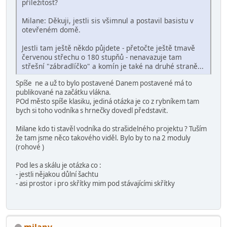
příležitost?
Milane: Děkuji, jestli sis všimnul a postavil basistu v
otevřeném domě.
Jestli tam ještě někdo půjdete - přetočte ještě tmavě
červenou střechu o 180 stupňů - nenavazuje tam
střešní "zábradlíčko" a komín je také na druhé straně...
Spíše ne a už to bylo postavené Danem postavené má to
publikované na začátku vlákna.
POd město spíše klasiku, jediná otázka je co z rybníkem tam
bych si toho vodníka s hrnečky dovedl představit.
Milane kdo ti stavěl vodníka do strašidelného projektu ? Tuším
že tam jsme něco takového viděl. Bylo by to na 2 moduly
(rohové )
Pod les a skálu je otázka co :
- jestli nějakou důlní šachtu
- asi prostor i pro skřítky mim pod stávajícími skřítky
milanv