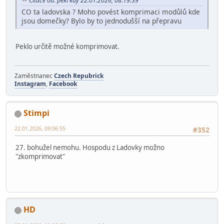
nedomky4.png
2.97 MB, 2048x1536
prohlédnuto 561 krát
Hardegon
22.01.2026, 08:34:46
#351
Citace od: peki kdy 22.01.2026, 08:19:39
CO ta ladovska ? Moho povést komprimaci modůlů kde
jsou domečky? Bylo by to jednodušší na přepravu
Peklo určitě možné komprimovat.
Zaměstnanec
Czech Repubrick
Instagram
,
Facebook