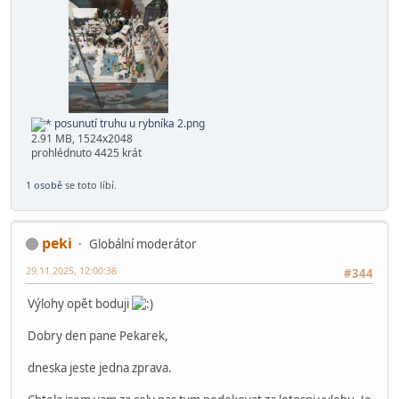
posunutí truhu u rybníka 1.png
3.13 MB, 2060x1536
prohlédnuto 4550 krát
posunutí truhu u rybníka 2.png
2.91 MB, 1524x2048
prohlédnuto 4425 krát
1 osobě
se toto líbí.