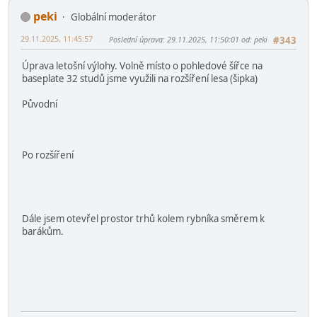
pernici na pohádce.png
2.79 MB, 2060x1180
prohlédnuto 4970 krát
peki
Globální moderátor
29.11.2025, 11:45:57
Poslední úprava
: 29.11.2025, 11:50:01 od: peki
#343
Úprava letošní výlohy. Volně místo o pohledové šířce na
baseplate 32 studů jsme využili na rozšíření lesa (šipka)
Původní
Po rozšíření