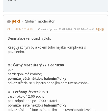
14.01.2026, 10:03:56
#345
Ahoj, dotaz asi primárně na
@peki
Do kdy budou výlohy v Bambulích, stihnu tam vzít děti ještě
koncem ledna?
Zatím není založeno vlákno (nenašla jsem) Vánoční výloha
2026. Bude se řešit, ráda bych se zas přidala
Děkuji za info.
Šárka
peki
Globální moderátor
21.01.2026, 12:04:18
Poslední úprava
: 21.01.2026, 12:06:18 od: peki
#346
Deinstalace vánočních výloh.
Reaguji až nyní byla kolem toho nějaká komplikace s
povolením.