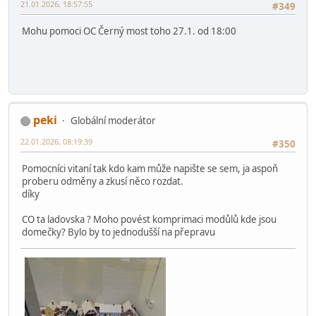
21.01.2026, 16:26:24
#348
Pomůžu v Letňanech.
Pán na Žlutém hradě
Chikos
21.01.2026, 18:57:55
#349
Mohu pomoci OC Černý most toho 27.1. od 18:00
peki
Globální moderátor
22.01.2026, 08:19:39
#350