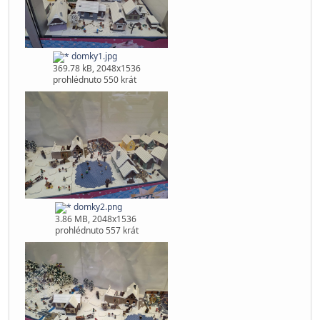
Pomocníci vitaní tak kdo kam může napište se sem, ja aspoň
proberu odměny a zkusí něco rozdat.
díky
CO ta ladovska ? Moho povést komprimaci modůlů kde jsou
domečky? Bylo by to jednodušší na přepravu
domky1.jpg
369.78 kB, 2048x1536
prohlédnuto 550 krát