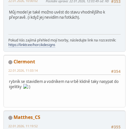
Stimpi
22.01.2026, 09:06:55
#352
27. bohužel nemohu. Hospodu z Ladovky možno
"zkomprimovat"
HD
22.01.2026, 10:00:02
Poslední úprava
: 22.01.2026, 12:03:49 od: HD
#353
Můj model je také možno uvést do stavu vhodnějšího k
přepravě. (i když jej nevidím na fotkách).
Pokud Vás zajímá přehled mojí tvorby, následujte link na rozcestník:
https://linktr.ee/horcikdesigns
Clermont