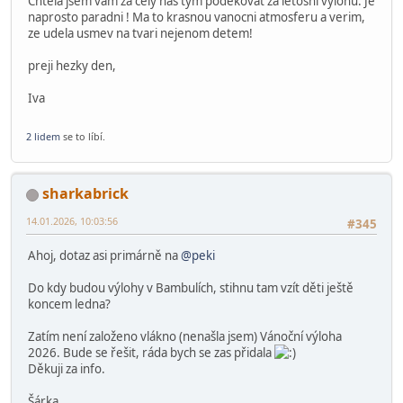
peki
Globální moderátor
29.11.2025, 12:00:38
#344
Výlohy opět boduji
Dobry den pane Pekarek,
dneska jeste jedna zprava.
Chtela jsem vam za cely nas tym podekovat za letosni vylohu. Je
naprosto paradni ! Ma to krasnou vanocni atmosferu a verim,
ze udela usmev na tvari nejenom detem!
preji hezky den,
Iva
2 lidem
se to líbí.
sharkabrick