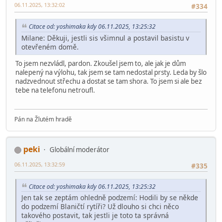
06.11.2025, 13:32:02
#334
Citace od: yoshimaka kdy 06.11.2025, 13:25:32
Milane: Děkuji, jestli sis všimnul a postavil basistu v
otevřeném domě.
To jsem nezvládl, pardon. Zkoušel jsem to, ale jak je dům
nalepený na výlohu, tak jsem se tam nedostal prsty. Leda by šlo
nadzvednout střechu a dostat se tam shora. To jsem si ale bez
tebe na telefonu netroufl.
Pán na Žlutém hradě
peki
Globální moderátor
06.11.2025, 13:32:59
#335
Citace od: yoshimaka kdy 06.11.2025, 13:25:32
Jen tak se zeptám ohledně podzemí: Hodili by se někde
do podzemí Blaničtí rytíři? Už dlouho si chci něco
takového postavit, tak jestli je toto ta správná