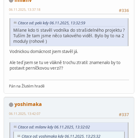
06.11.2025, 13:37:18
#336
Citace od: peki kdy 06.11.2025, 13:32:59
Milane kdo ti stavěl vodníka do strašidelného projektu ?
Tuším že tam jsme něco takového viděl. Bylo by to na 2
moduly (rohové )
Vodnickou domácnost jsem stavěl já.
Ale teď jsem se tu ve vlákně trochu ztratil: znamenalo by to
postavit perníčkovou verzi??
Pán na Žlutém hradě
yoshimaka
06.11.2025, 13:42:07
#337
Citace od: milanv kdy 06.11.2025, 13:32:02
Citace od: yoshimaka kdy 06.11.2025, 13:25:32