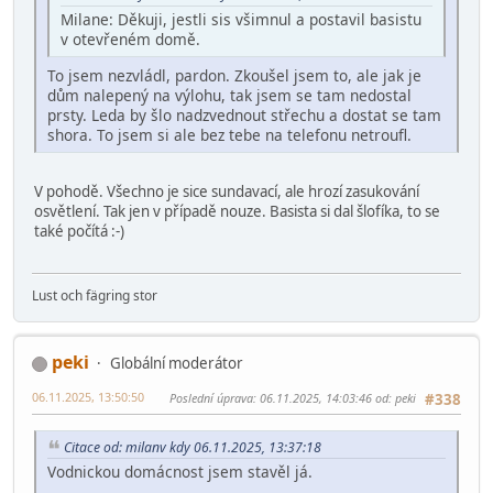
Milane: Děkuji, jestli sis všimnul a postavil basistu
v otevřeném domě.
To jsem nezvládl, pardon. Zkoušel jsem to, ale jak je
dům nalepený na výlohu, tak jsem se tam nedostal
prsty. Leda by šlo nadzvednout střechu a dostat se tam
shora. To jsem si ale bez tebe na telefonu netroufl.
V pohodě. Všechno je sice sundavací, ale hrozí zasukování
osvětlení. Tak jen v případě nouze. Basista si dal šlofíka, to se
také počítá :-)
Lust och fägring stor
peki
Globální moderátor
06.11.2025, 13:50:50
Poslední úprava
: 06.11.2025, 14:03:46 od: peki
#338
Citace od: milanv kdy 06.11.2025, 13:37:18
Vodnickou domácnost jsem stavěl já.