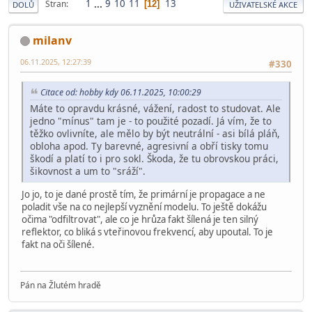
1
...
9
10
11
13
Stran
12
DOLŮ
UŽIVATELSKÉ AKCE
milanv
06.11.2025, 12:27:39
#330
Citace od: hobby kdy 06.11.2025, 10:00:29
Máte to opravdu krásné, vážení, radost to studovat. Ale
jedno "mínus" tam je - to použité pozadí. Já vím, že to
těžko ovlivníte, ale mělo by být neutrální - asi bílá pláň,
obloha apod. Ty barevné, agresivní a obří tisky tomu
škodí a platí to i pro sokl. Škoda, že tu obrovskou práci,
šikovnost a um to "sráží".
Jo jo, to je dané prostě tím, že primární je propagace a ne
poladit vše na co nejlepší vyznění modelu. To ještě dokážu
očima "odfiltrovat", ale co je hrůza fakt šílená je ten silný
reflektor, co bliká s vteřinovou frekvencí, aby upoutal. To je
fakt na oči šílené.
Pán na Žlutém hradě