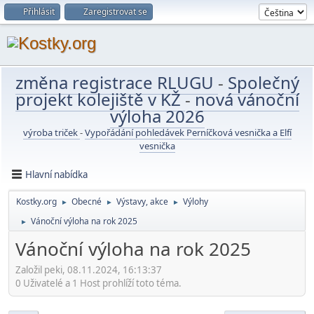
Přihlásit
Zaregistrovat se
změna registrace RLUGU
-
Společný
projekt kolejiště v KŽ
-
nová vánoční
výloha 2026
výroba triček
-
Vypořádání pohledávek Perníčková vesnička a Elfí
vesnička
Hlavní nabídka
Kostky.org
Obecné
Výstavy, akce
Výlohy
►
►
►
Vánoční výloha na rok 2025
►
Vánoční výloha na rok 2025
Založil peki, 08.11.2024, 16:13:37
0 Uživatelé a 1 Host prohlíží toto téma.