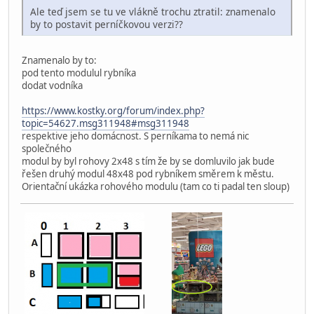
Ale teď jsem se tu ve vlákně trochu ztratil: znamenalo
by to postavit perníčkovou verzi??
Znamenalo by to:
pod tento modulul rybníka
dodat vodníka
https://www.kostky.org/forum/index.php?
topic=54627.msg311948#msg311948
respektive jeho domácnost. S perníkama to nemá nic
společného
modul by byl rohovy 2x48 s tím že by se domluvilo jak bude
řešen druhý modul 48x48 pod rybníkem směrem k městu.
Orientační ukázka rohového modulu (tam co ti padal ten sloup)