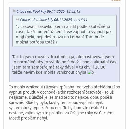
Citace od: Pool kdy 06.11.2025, 12:52:13
Citace od: milanv kdy 06.11.2025, 11:16:11
1. časovací zásuvku jsem nařídil podle skutečného
času, takže odteď už sedí časy zapnutí a vypnutí jak
mají (peki, nejedeš znovu do Letňan? Tam bude
možná potřeba totéž.)
Tak to jsem musel zdrbat něco já, ale nastavoval jsem
to normálně aby to svítilo od 9 do 21 hod a aktuální čas
jsem tam samozřejmě taky dával v tu chvíli 20:30,
takže nevím kde mohla vzniknout chyba
.
To mohlo vzniknout různými způsoby - od tvého přehlédnutí po
vypnutí proudu v obchodě (a tím rozhození časovače). To už
nezjistíme. Důležité je, že snad teď to nějakou dobu poběží
správně. Blbé by bylo, kdyby ten proud vypínali nějak
systematicky typu každou noc. To bychom ale řešili až to
nastane, zatím bych to prohlásil za OK - jiné roky na Černém
Mostě problém nebyl.