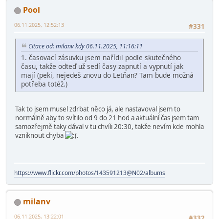
Pool
06.11.2025, 12:52:13
#331
Citace od: milanv kdy 06.11.2025, 11:16:11
1. časovací zásuvku jsem nařídil podle skutečného
času, takže odteď už sedí časy zapnutí a vypnutí jak
mají (peki, nejedeš znovu do Letňan? Tam bude možná
potřeba totéž.)
Tak to jsem musel zdrbat něco já, ale nastavoval jsem to
normálně aby to svítilo od 9 do 21 hod a aktuální čas jsem tam
samozřejmě taky dával v tu chvíli 20:30, takže nevím kde mohla
vzniknout chyba
.
https://www.flickr.com/photos/143591213@N02/albums
milanv
06.11.2025, 13:22:01
#332