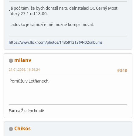
Odměny postupně to doráží trefili jsme vánoce, po novém
roku inventury atd.
Pokud půjde někdo pomáhat ověřím co pro něj mám a vzal by
jsem s sebou.
Pool
21.01.2026, 16:13:16
Poslední úprava
: 22.01.2026, 09:35:07 od: Pool
#347
Já počítám, že bych dorazil na tu deinstalaci OC Černý Most
úterý 27.1 od 18:00.
Ladovku je samozřejmě možné komprimovat.
https://www.flickr.com/photos/143591213@N02/albums
milanv