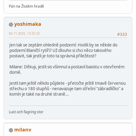
Pán na Žlutém hradě
yoshimaka
06.11.2025, 13:25:32
#333
Jen tak se zeptám ohledně podzemí: Hodili by se někde do
podzemí Blaničtí rytíři? Už dlouho si chci něco takového
postavit, tak jestli je toto ta správná příležitost?
Milane: Děkuji, jestli sis všimnul a postavil basistu v otevřeném
domě.
Jestli tam ještě někdo půjdete - přetočte ještě tmavě červenou
střechu o 180 stupňů - nenavazuje tam střešní "zábradlíčko" a
komín je také na druhé straně...
Lust och fägring stor
milanv