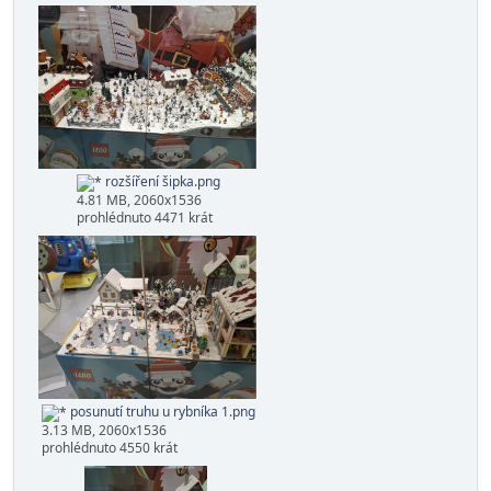
Dále jsem otevřel prostor trhů kolem rybníka směrem k
barákům.
rozšíření šipka.png
4.81 MB, 2060x1536
prohlédnuto 4471 krát