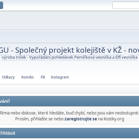
e
UGU
-
Společný projekt kolejiště v KŽ
-
no
výroba triček
-
Vypořádání pohledávek Perníčková vesnička a Elfí vesnička
Odkazy
Komiks
FB
Instagram
vání!
Téma nebo diskuse, které hledáte, buď chybí, nebo jsou vám nedostupné
Prosím, přihlašte se nebo
zaregistrujte se
na Kostky.org
řihlásit