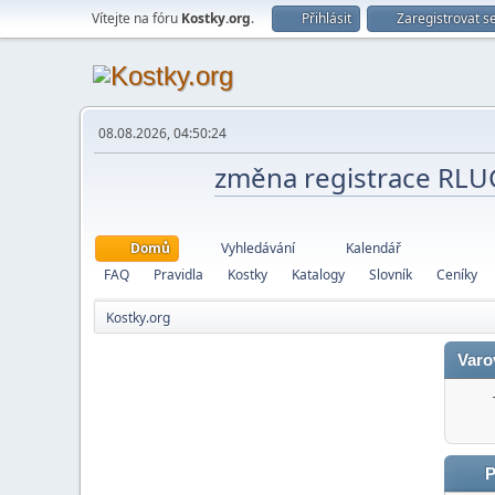
Vítejte na fóru
Kostky.org
.
Přihlásit
Zaregistrovat s
08.08.2026, 04:50:24
změna registrace RL
Domů
Vyhledávání
Kalendář
FAQ
Pravidla
Kostky
Katalogy
Slovník
Ceníky
Kostky.org
Varo
P