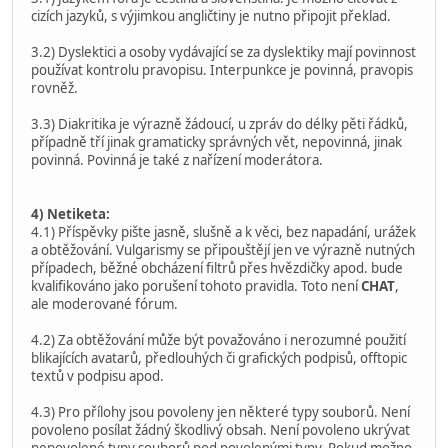
cizích jazyků, s výjimkou angličtiny je nutno připojit překlad.
3.2) Dyslektici a osoby vydávající se za dyslektiky mají povinnost
používat kontrolu pravopisu. Interpunkce je povinná, pravopis
rovněž.
3.3) Diakritika je výrazně žádoucí, u zpráv do délky pěti řádků,
případně tří jinak gramaticky správných vět, nepovinná, jinak
povinná. Povinná je také z nařízení moderátora.
4) Netiketa:
4.1) Příspěvky pište jasně, slušně a k věci, bez napadání, urážek
a obtěžování. Vulgarismy se připouštějí jen ve výrazně nutných
případech, běžné obcházení filtrů přes hvězdičky apod. bude
kvalifikováno jako porušení tohoto pravidla. Toto není
CHAT
,
ale moderované fórum.
4.2) Za obtěžování může být považováno i nerozumné použití
blikajících avatarů, předlouhých či grafických podpisů, offtopic
textů v podpisu apod.
4.3) Pro přílohy jsou povoleny jen některé typy souborů. Není
povoleno posílat žádný škodlivý obsah. Není povoleno ukrývat
nepovolené typy souborů pod povolenými typy. Pokud možno,