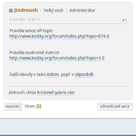
Jindroush
Velký vezír
Administrátor
25.03.2007, 15:39:15
#1
Pravidla sekce off-topic:
http://www.kostky.org/forum/index.php?topic=674.0
Pravidla soukromé inzerce:
http://www.kostky.org/forum/index.php?topic=3.0
Další návody v sekci
Admin
, popř. v
nápovědě
.
Jindroush. (Moje
Brickshelf galerie zde
)
Stran
1
NAHORU
UŽIVATELSKÉ AKCE