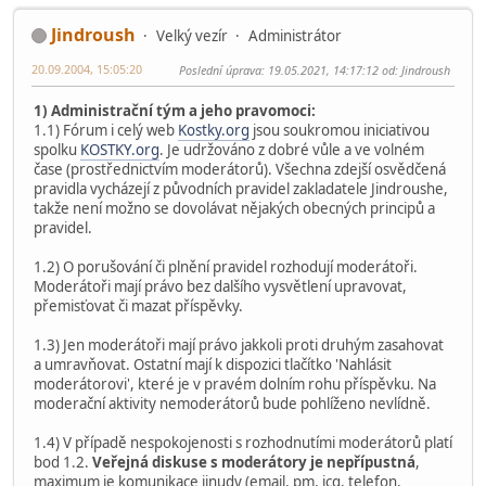
Jindroush
Velký vezír
Administrátor
20.09.2004, 15:05:20
Poslední úprava
: 19.05.2021, 14:17:12 od: Jindroush
1) Administrační tým a jeho pravomoci:
1.1) Fórum i celý web
Kostky.org
jsou soukromou iniciativou
spolku
KOSTKY.org
. Je udržováno z dobré vůle a ve volném
čase (prostřednictvím moderátorů). Všechna zdejší osvědčená
pravidla vycházejí z původních pravidel zakladatele Jindroushe,
takže není možno se dovolávat nějakých obecných principů a
pravidel.
1.2) O porušování či plnění pravidel rozhodují moderátoři.
Moderátoři mají právo bez dalšího vysvětlení upravovat,
přemisťovat či mazat příspěvky.
1.3) Jen moderátoři mají právo jakkoli proti druhým zasahovat
a umravňovat. Ostatní mají k dispozici tlačítko 'Nahlásit
moderátorovi', které je v pravém dolním rohu příspěvku. Na
moderační aktivity nemoderátorů bude pohlíženo nevlídně.
1.4) V případě nespokojenosti s rozhodnutími moderátorů platí
bod 1.2.
Veřejná diskuse s moderátory je nepřípustná
,
maximum je komunikace jinudy (email, pm, icq, telefon,