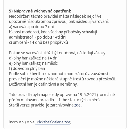
5) Nápravně výchovná opatření:
Nedodržení těchto pravidel má za následek nejdříve
upozornění soukromou zprávou, pak následují varování:
a) varování po dobu 7 dní
b) post moderaci, kde všechny příspěvky schvalují
administrátoři - po dobu 14ti dní
c) umlčení - 14 dnů bez příspěvků
Pokud se varování ukáží být neučinná, následují zákazy
d) plný ban (zákaz) na 14 dní
e) plný ban (zákaz) na měsíc
f) doživotní plný ban
Podle subjektivního rozhodnutí moderátorů a závažnosti
provinění je možno některé stupně trestů rovnou přeskočit.
Doživotní ban je definitivní a neměnný.
Tato pravidla byla naposledy upravena 19.5.2021 (formálně
přeformulováno pravidlo 1.1, bez faktických změn)
Starší verze pravidel je zarchivována
zde
.
Jindroush. (Moje
Brickshelf galerie zde
)