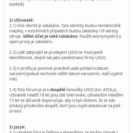
osobně)
2) Uživatelé:
2.1) Více identit je zakázáno. Tyto identity budou nemilosrdně
mazány, v extrémních případech budou zakázány i IP adresy
zdroje.
Sdílet účet je také zakázáno
. Použití anonymyzérů a
open proxy je zakázáno.
2.2) Lidé zabývající se prodejem LEGO se musí jasně
identifikovat, stejně tak jako zaměstnanci firmy LEGO.
2.3) V profilu je povinné pravdivě udat pohlaví a datum
narození (pokud nechcete sdělit datum narozenin, stačí vyplnit
rok).
2.4) Toto fórum je pro
dospělé
fanoušky LEGO (tzv. AFOLy).
Uživatelé mladší 18 let jsou zde tolerováni, uživatelům mladším
15 let se důrazně doporučuje, aby si byli vědomi, že se zde
scházejí především dospělí, kteří jsou zvyklí debatovat na jisté
úrovni.
3) Jazyk:
3.1) Jazykem fóra je čeština a slovenština. Je možno citovat z