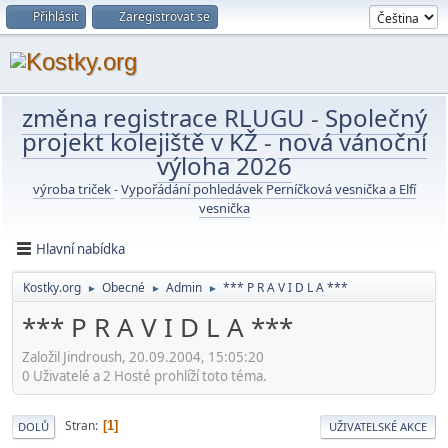
Přihlásit
Zaregistrovat se
změna registrace RLUGU
-
Společný
projekt kolejiště v KŽ
-
nová vánoční
výloha 2026
výroba triček
-
Vypořádání pohledávek Perníčková vesnička a Elfí
vesnička
Hlavní nabídka
Kostky.org
Obecné
Admin
*** P R A V I D L A ***
►
►
►
*** P R A V I D L A ***
Založil Jindroush, 20.09.2004, 15:05:20
0 Uživatelé a 2 Hosté prohlíží toto téma.
Stran
1
DOLŮ
UŽIVATELSKÉ AKCE