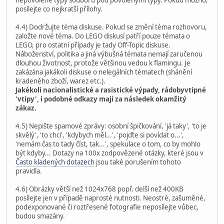
posílejte co nejkratší přílohy.
4.4) Dodržujte téma diskuse. Pokud se změní téma rozhovoru,
založte nové téma. Do LEGO diskusí patří pouze témata o
LEGO, pro ostatní případy je tady Off-Topic diskuse.
Náboženství, politika a jiná výbušná témata nemají zaručenou
dlouhou životnost, protože většinou vedou k flamingu. Je
zakázána jakákoli diskuse o nelegálních tématech (shánění
kradeného zboží, warez etc.).
Jakékoli nacionalistické a rasistické výpady, rádobyvtipné
'vtipy', i podobné odkazy mají za následek okamžitý
zákaz.
4.5) Nepište spamové zprávy: osobní špičkování, 'já taky', 'to je
skvělý', 'to chci', 'kdybych měl...', 'pojďte si povídat o...',
'nemám čas to tady číst, tak...', spekulace o tom, co by mohlo
být kdyby... Dotazy na 100x zodpovězené otázky, které jsou v
Často kladených dotazech
jsou také porušením tohoto
pravidla.
4.6) Obrázky větší než 1024x768 popř. delší než 400KB
posílejte jen v případě naprosté nutnosti. Neostré, zašuměné,
podexponované či roztřesené fotografie neposílejte vůbec,
budou smazány.