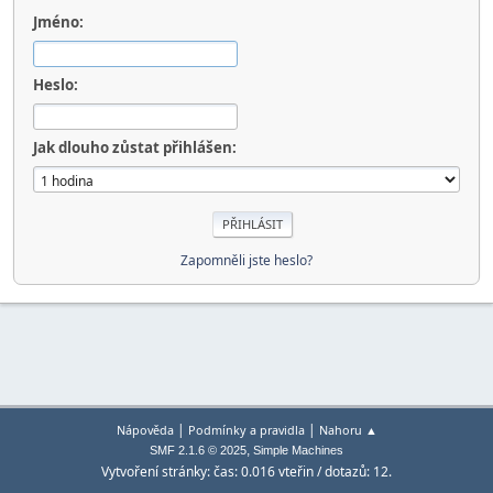
Jméno:
Heslo:
Jak dlouho zůstat přihlášen:
Zapomněli jste heslo?
|
|
Nápověda
Podmínky a pravidla
Nahoru ▲
,
SMF 2.1.6 © 2025
Simple Machines
Vytvoření stránky: čas: 0.016 vteřin / dotazů: 12.