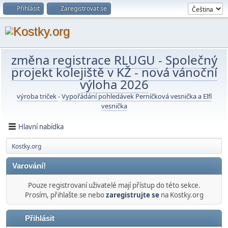
Přihlásit
Zaregistrovat se
změna registrace RLUGU
-
Společný
projekt kolejiště v KŽ
-
nová vánoční
výloha 2026
výroba triček
-
Vypořádání pohledávek Perníčková vesnička a Elfí
vesnička
Hlavní nabídka
Kostky.org
Varování!
Pouze registrovaní uživatelé mají přístup do této sekce.
Prosím, přihlašte se nebo
zaregistrujte se
na Kostky.org
Přihlásit