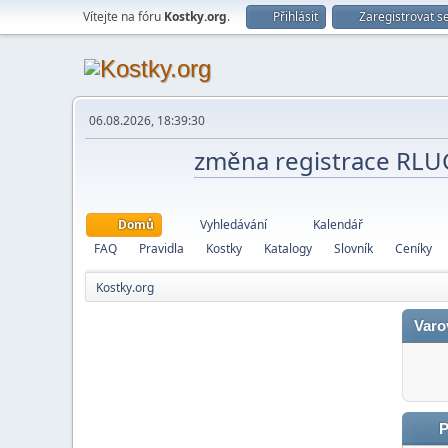
Vítejte na fóru
Kostky.org
.
Přihlásit
Zaregistrovat s
06.08.2026, 18:39:30
změna registrace RL
Domů
Vyhledávání
Kalendář
FAQ
Pravidla
Kostky
Katalogy
Slovník
Ceníky
Kostky.org
Varo
P