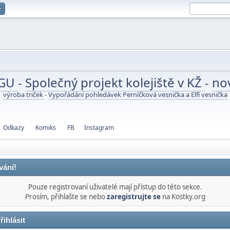
e
UGU
-
Společný projekt kolejiště v KŽ
-
no
výroba triček
-
Vypořádání pohledávek Perníčková vesnička a Elfí vesnička
Odkazy
Komiks
FB
Instagram
vání!
Pouze registrovaní uživatelé mají přístup do této sekce.
Prosím, přihlašte se nebo
zaregistrujte se
na Kostky.org
řihlásit