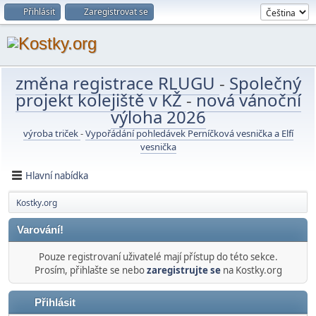
Přihlásit
Zaregistrovat se
změna registrace RLUGU
-
Společný
projekt kolejiště v KŽ
-
nová vánoční
výloha 2026
výroba triček
-
Vypořádání pohledávek Perníčková vesnička a Elfí
vesnička
Hlavní nabídka
Kostky.org
Varování!
Pouze registrovaní uživatelé mají přístup do této sekce.
Prosím, přihlašte se nebo
zaregistrujte se
na Kostky.org
Přihlásit