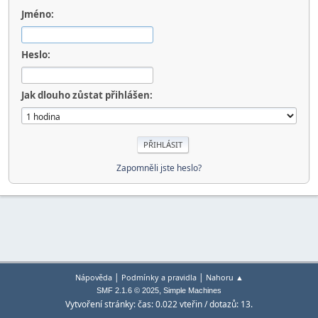
Jméno:
Heslo:
Jak dlouho zůstat přihlášen:
Zapomněli jste heslo?
|
|
Nápověda
Podmínky a pravidla
Nahoru ▲
,
SMF 2.1.6 © 2025
Simple Machines
Vytvoření stránky: čas: 0.022 vteřin / dotazů: 13.