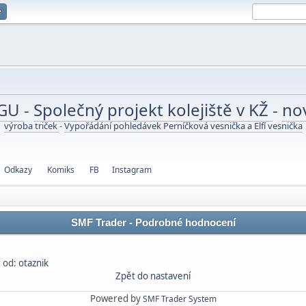
e
UGU
-
Společný projekt kolejiště v KŽ
-
no
výroba triček
-
Vypořádání pohledávek Perníčková vesnička a Elfí vesnička
Odkazy
Komiks
FB
Instagram
SMF Trader - Podrobné hodnocení
 od:
otaznik
Zpět do nastavení
Powered by
SMF Trader System