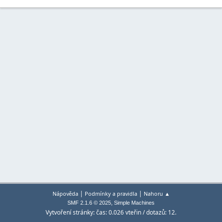
|
|
Nápověda
Podmínky a pravidla
Nahoru ▲
,
SMF 2.1.6 © 2025
Simple Machines
Vytvoření stránky: čas: 0.026 vteřin / dotazů: 12.