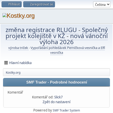
Přihlásit
Zaregistrovat se
změna registrace RLUGU
-
Společný
projekt kolejiště v KŽ
-
nová vánoční
výloha 2026
výroba triček
-
Vypořádání pohledávek Perníčková vesnička a Elfí
vesnička
Hlavní nabídka
Kostky.org
SMF Trader - Podrobné hodnocení
Komentář
Komentář od:
Slick7
Zpět do nastavení
Powered by
SMF Trader System