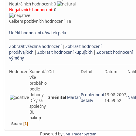
Neutrálních hodnocení: 0
Negativních hodnocení:
0
Celkem pozitivních hodnocení: 18
Udělit hodnocení uživateli peki
Zobrazit všechna hodnocení
|
Zobrazit hodnocení
prodávajících
|
Zobrazit hodnocení kupujících
|
Zobrazit hodnocení
výměny
Hodnocení
Komentář
Od
Detail
Datum
Nahl
Vše
proběhlo
podle
dohody.
Prohlédnout
13.08.2007,
Směnitel
Marťan
Nahl
Díky za
detaily
14:59:52
společný
BL
nákup...
1
Stran
Powered by
SMF Trader System