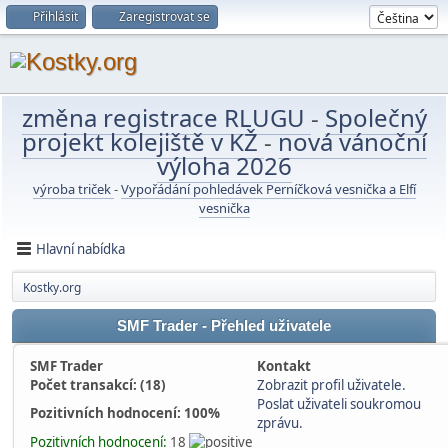
Přihlásit
Zaregistrovat se
změna registrace RLUGU
-
Společný
projekt kolejiště v KŽ
-
nová vánoční
výloha 2026
výroba triček
-
Vypořádání pohledávek Perníčková vesnička a Elfí
vesnička
Hlavní nabídka
Kostky.org
SMF Trader - Přehled uživatele
SMF Trader
Kontakt
Počet transakcí: (18)
Zobrazit profil uživatele.
Poslat uživateli soukromou
Pozitivních hodnocení: 100%
zprávu.
Pozitivních hodnocení:
18