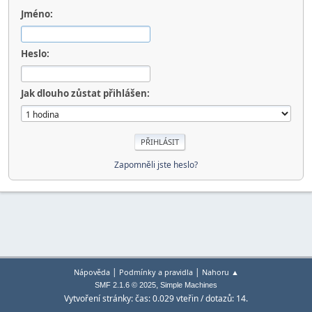
Jméno:
Heslo:
Jak dlouho zůstat přihlášen:
Zapomněli jste heslo?
|
|
Nápověda
Podmínky a pravidla
Nahoru ▲
,
SMF 2.1.6 © 2025
Simple Machines
Vytvoření stránky: čas: 0.029 vteřin / dotazů: 14.