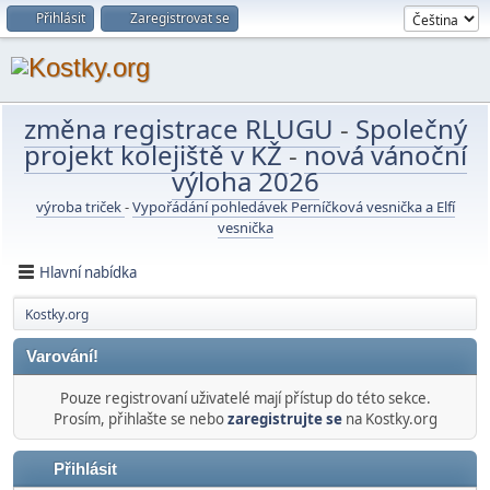
Přihlásit
Zaregistrovat se
změna registrace RLUGU
-
Společný
projekt kolejiště v KŽ
-
nová vánoční
výloha 2026
výroba triček
-
Vypořádání pohledávek Perníčková vesnička a Elfí
vesnička
Hlavní nabídka
Kostky.org
Varování!
Pouze registrovaní uživatelé mají přístup do této sekce.
Prosím, přihlašte se nebo
zaregistrujte se
na Kostky.org
Přihlásit