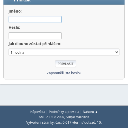
Přihlásit
Jméno:
Heslo:
Jak dlouho zůstat přihlášen:
Zapomněli jste heslo?
|
|
Nápověda
Podmínky a pravidla
Nahoru ▲
,
SMF 2.1.6 © 2025
Simple Machines
Vytvoření stránky: čas: 0.017 vteřin / dotazů: 10.