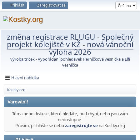
Přihlásit
Zaregistrovat se
změna registrace RLUGU
-
Společný
projekt kolejiště v KŽ
-
nová vánoční
výloha 2026
výroba triček
-
Vypořádání pohledávek Perníčková vesnička a Elfí
vesnička
Hlavní nabídka
Kostky.org
Varování!
Téma nebo diskuse, které hledáte, buď chybí, nebo jsou vám
nedostupné.
Prosím, přihlašte se nebo
zaregistrujte se
na Kostky.org