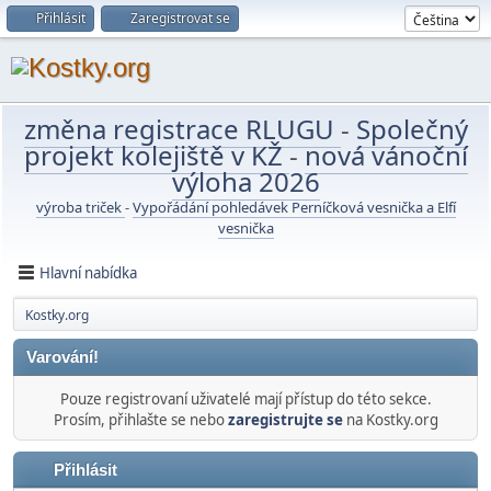
Přihlásit
Zaregistrovat se
změna registrace RLUGU
-
Společný
projekt kolejiště v KŽ
-
nová vánoční
výloha 2026
výroba triček
-
Vypořádání pohledávek Perníčková vesnička a Elfí
vesnička
Hlavní nabídka
Kostky.org
Varování!
Pouze registrovaní uživatelé mají přístup do této sekce.
Prosím, přihlašte se nebo
zaregistrujte se
na Kostky.org
Přihlásit