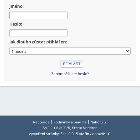
Jméno:
Heslo:
Jak dlouho zůstat přihlášen:
Zapomněli jste heslo?
|
|
Nápověda
Podmínky a pravidla
Nahoru ▲
,
SMF 2.1.6 © 2025
Simple Machines
Vytvoření stránky: čas: 0.015 vteřin / dotazů: 10.