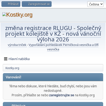
Přihlásit
Zaregistrovat se
změna registrace RLUGU
-
Společný
projekt kolejiště v KŽ
-
nová vánoční
výloha 2026
výroba triček
-
Vypořádání pohledávek Perníčková vesnička a Elfí
vesnička
Hlavní nabídka
Kostky.org
Varování!
Téma nebo diskuse, které hledáte, buď chybí, nebo jsou vám
nedostupné.
Prosím, přihlašte se nebo
zaregistrujte se
na Kostky.org