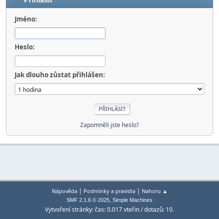
Přihlásit
Jméno:
Heslo:
Jak dlouho zůstat přihlášen:
Zapomněli jste heslo?
|
|
Nápověda
Podmínky a pravidla
Nahoru ▲
,
SMF 2.1.6 © 2025
Simple Machines
Vytvoření stránky: čas: 0.017 vteřin / dotazů: 10.