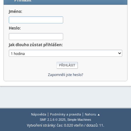
Přihlásit
Jméno:
Heslo:
Jak dlouho zůstat přihlášen:
Zapomněli jste heslo?
|
|
Nápověda
Podmínky a pravidla
Nahoru ▲
,
SMF 2.1.6 © 2025
Simple Machines
Vytvoření stránky: čas: 0.020 vteřin / dotazů: 11.