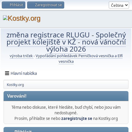
Přihlásit
Zaregistrovat se
změna registrace RLUGU
-
Společný
projekt kolejiště v KŽ
-
nová vánoční
výloha 2026
výroba triček
-
Vypořádání pohledávek Perníčková vesnička a Elfí
vesnička
Hlavní nabídka
Kostky.org
Varování!
Téma nebo diskuse, které hledáte, buď chybí, nebo jsou vám
nedostupné.
Prosím, přihlašte se nebo
zaregistrujte se
na Kostky.org