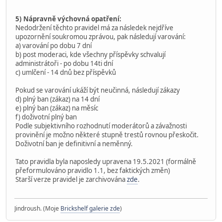
5) Nápravně výchovná opatření:
Nedodržení těchto pravidel má za následek nejdříve
upozornění soukromou zprávou, pak následují varování:
a) varování po dobu 7 dní
b) post moderaci, kde všechny příspěvky schvalují
administrátoři - po dobu 14ti dní
c) umlčení - 14 dnů bez příspěvků
Pokud se varování ukáží být neučinná, následují zákazy
d) plný ban (zákaz) na 14 dní
e) plný ban (zákaz) na měsíc
f) doživotní plný ban
Podle subjektivního rozhodnutí moderátorů a závažnosti
provinění je možno některé stupně trestů rovnou přeskočit.
Doživotní ban je definitivní a neměnný.
Tato pravidla byla naposledy upravena 19.5.2021 (formálně
přeformulováno pravidlo 1.1, bez faktických změn)
Starší verze pravidel je zarchivována
zde
.
Jindroush. (Moje
Brickshelf galerie zde
)