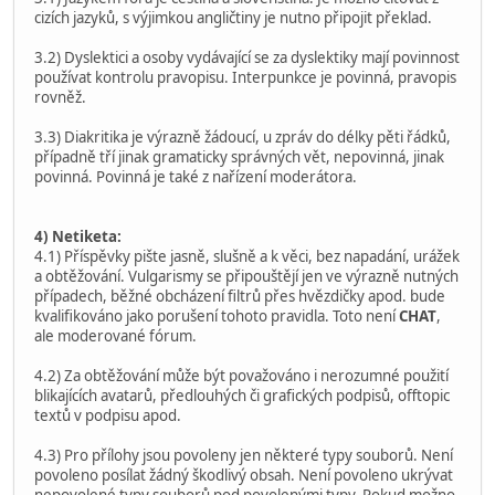
cizích jazyků, s výjimkou angličtiny je nutno připojit překlad.
3.2) Dyslektici a osoby vydávající se za dyslektiky mají povinnost
používat kontrolu pravopisu. Interpunkce je povinná, pravopis
rovněž.
3.3) Diakritika je výrazně žádoucí, u zpráv do délky pěti řádků,
případně tří jinak gramaticky správných vět, nepovinná, jinak
povinná. Povinná je také z nařízení moderátora.
4) Netiketa:
4.1) Příspěvky pište jasně, slušně a k věci, bez napadání, urážek
a obtěžování. Vulgarismy se připouštějí jen ve výrazně nutných
případech, běžné obcházení filtrů přes hvězdičky apod. bude
kvalifikováno jako porušení tohoto pravidla. Toto není
CHAT
,
ale moderované fórum.
4.2) Za obtěžování může být považováno i nerozumné použití
blikajících avatarů, předlouhých či grafických podpisů, offtopic
textů v podpisu apod.
4.3) Pro přílohy jsou povoleny jen některé typy souborů. Není
povoleno posílat žádný škodlivý obsah. Není povoleno ukrývat
nepovolené typy souborů pod povolenými typy. Pokud možno,