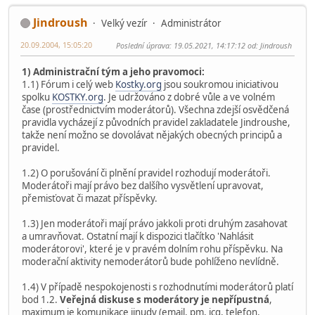
Jindroush
Velký vezír
Administrátor
20.09.2004, 15:05:20
Poslední úprava
: 19.05.2021, 14:17:12 od: Jindroush
1) Administrační tým a jeho pravomoci:
1.1) Fórum i celý web
Kostky.org
jsou soukromou iniciativou
spolku
KOSTKY.org
. Je udržováno z dobré vůle a ve volném
čase (prostřednictvím moderátorů). Všechna zdejší osvědčená
pravidla vycházejí z původních pravidel zakladatele Jindroushe,
takže není možno se dovolávat nějakých obecných principů a
pravidel.
1.2) O porušování či plnění pravidel rozhodují moderátoři.
Moderátoři mají právo bez dalšího vysvětlení upravovat,
přemisťovat či mazat příspěvky.
1.3) Jen moderátoři mají právo jakkoli proti druhým zasahovat
a umravňovat. Ostatní mají k dispozici tlačítko 'Nahlásit
moderátorovi', které je v pravém dolním rohu příspěvku. Na
moderační aktivity nemoderátorů bude pohlíženo nevlídně.
1.4) V případě nespokojenosti s rozhodnutími moderátorů platí
bod 1.2.
Veřejná diskuse s moderátory je nepřípustná
,
maximum je komunikace jinudy (email, pm, icq, telefon,