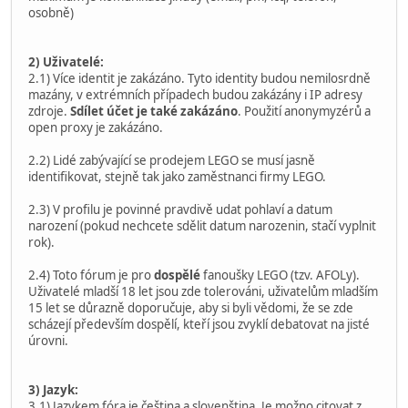
osobně)
2) Uživatelé:
2.1) Více identit je zakázáno. Tyto identity budou nemilosrdně
mazány, v extrémních případech budou zakázány i IP adresy
zdroje.
Sdílet účet je také zakázáno
. Použití anonymyzérů a
open proxy je zakázáno.
2.2) Lidé zabývající se prodejem LEGO se musí jasně
identifikovat, stejně tak jako zaměstnanci firmy LEGO.
2.3) V profilu je povinné pravdivě udat pohlaví a datum
narození (pokud nechcete sdělit datum narozenin, stačí vyplnit
rok).
2.4) Toto fórum je pro
dospělé
fanoušky LEGO (tzv. AFOLy).
Uživatelé mladší 18 let jsou zde tolerováni, uživatelům mladším
15 let se důrazně doporučuje, aby si byli vědomi, že se zde
scházejí především dospělí, kteří jsou zvyklí debatovat na jisté
úrovni.
3) Jazyk:
3.1) Jazykem fóra je čeština a slovenština. Je možno citovat z