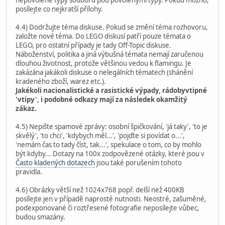
posílejte co nejkratší přílohy.
4.4) Dodržujte téma diskuse. Pokud se změní téma rozhovoru,
založte nové téma. Do LEGO diskusí patří pouze témata o
LEGO, pro ostatní případy je tady Off-Topic diskuse.
Náboženství, politika a jiná výbušná témata nemají zaručenou
dlouhou životnost, protože většinou vedou k flamingu. Je
zakázána jakákoli diskuse o nelegálních tématech (shánění
kradeného zboží, warez etc.).
Jakékoli nacionalistické a rasistické výpady, rádobyvtipné
'vtipy', i podobné odkazy mají za následek okamžitý
zákaz.
4.5) Nepište spamové zprávy: osobní špičkování, 'já taky', 'to je
skvělý', 'to chci', 'kdybych měl...', 'pojďte si povídat o...',
'nemám čas to tady číst, tak...', spekulace o tom, co by mohlo
být kdyby... Dotazy na 100x zodpovězené otázky, které jsou v
Často kladených dotazech
jsou také porušením tohoto
pravidla.
4.6) Obrázky větší než 1024x768 popř. delší než 400KB
posílejte jen v případě naprosté nutnosti. Neostré, zašuměné,
podexponované či roztřesené fotografie neposílejte vůbec,
budou smazány.