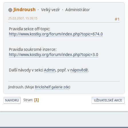
Jindroush
Velký vezír
Administrátor
25.03.2007, 15:39:15
#1
Pravidla sekce off-topic:
http://www.kostky.org/forum/index.php?topic=674.0
Pravidla soukromé inzerce:
http://www.kostky.org/forum/index.php?topic=3.0
Další návody v sekci
Admin
, popř. v
nápovědě
.
Jindroush. (Moje
Brickshelf galerie zde
)
Stran
1
NAHORU
UŽIVATELSKÉ AKCE