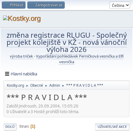
Přihlásit
Zaregistrovat se
změna registrace RLUGU
-
Společný
projekt kolejiště v KŽ
-
nová vánoční
výloha 2026
výroba triček
-
Vypořádání pohledávek Perníčková vesnička a Elfí
vesnička
Hlavní nabídka
Kostky.org
Obecné
Admin
*** P R A V I D L A ***
►
►
►
*** P R A V I D L A ***
Založil Jindroush, 20.09.2004, 15:05:20
0 Uživatelé a 3 Hosté prohlíží toto téma.
Stran
1
DOLŮ
UŽIVATELSKÉ AKCE