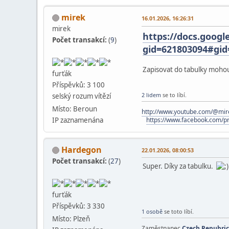
mirek
16.01.2026, 16:26:31
mirek
https://docs.goog
Počet transakcí:
(
9
)
gid=621803094#gid
Zapisovat do tabulky mohou 
furťák
Příspěvků: 3 100
2 lidem
se to líbí.
selský rozum vítězí
Místo: Beroun
http://www.youtube.com/@mir
https://www.facebook.com/p
IP zaznamenána
Hardegon
22.01.2026, 08:00:53
Počet transakcí:
(
27
)
Super. Díky za tabulku.
furťák
Příspěvků: 3 330
1 osobě
se toto líbí.
Místo: Plzeň
Zaměstnanec
Czech Repubri