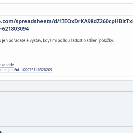
le.com/spreadsheets/d/1IEOxDrKA98dZ260cpHBltT
=621803094
jen pořadatelé výstav, když mi pošlou žádost o sdílení položky.
ekendrle
rofile.php?id=100076146528209
ck