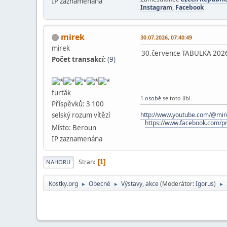
IP zaznamenána
Instagram
,
Facebook
mirek
30.07.2026, 07:40:49
mirek
30.července TABULKA 2026
Počet transakcí:
(
9
)
furťák
1 osobě
se toto líbí.
Příspěvků: 3 100
http://www.youtube.com/@mir
selský rozum vítězí
https://www.facebook.com/p
Místo: Beroun
IP zaznamenána
Stran
1
NAHORU
Kostky.org
Obecné
Výstavy, akce
(Moderátor:
Igorus
)
►
►
►