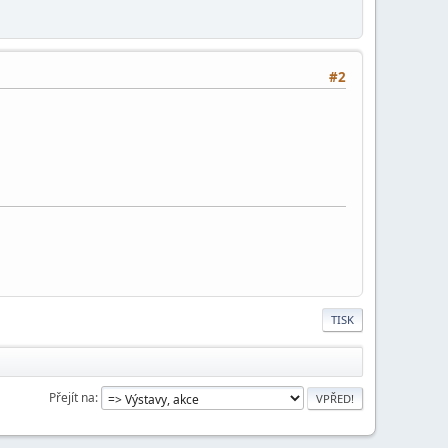
#2
TISK
Přejít na