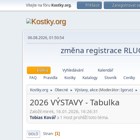
Vítejte na fóru
Kostky.org
.
Přihlásit
Zaregistrovat s
06.08.2026, 01:50:54
změna registrace RL
Domů
Vyhledávání
Kalendář
FAQ
Pravidla
Kostky
Katalogy
Slovník
Ceníky
Kostky.org
Obecné
Výstavy, akce
(Moderátor:
Igorus
)
►
►
►
2026 VÝSTAVY - Tabulka
Založil mirek, 16.01.2026, 16:26:31
Tobias Kovář
a 1 Host prohlíží toto téma.
Stran
1
DOLŮ