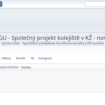
e
UGU
-
Společný projekt kolejiště v KŽ
-
no
výroba triček
-
Vypořádání pohledávek Perníčková vesnička a Elfí vesnička
Odkazy
Komiks
FB
Instagram
2026 VÝSTAVY - Tabulka