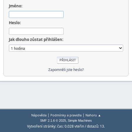
Jméno:
Heslo:
Jak dlouho zůstat přihlášen:
Zapomněli jste heslo?
|
|
Nápověda
Podmínky a pravidla
Nahoru ▲
,
SMF 2.1.6 © 2025
Simple Machines
Vytvoření stránky: čas: 0.028 vteřin / dotazů: 13.