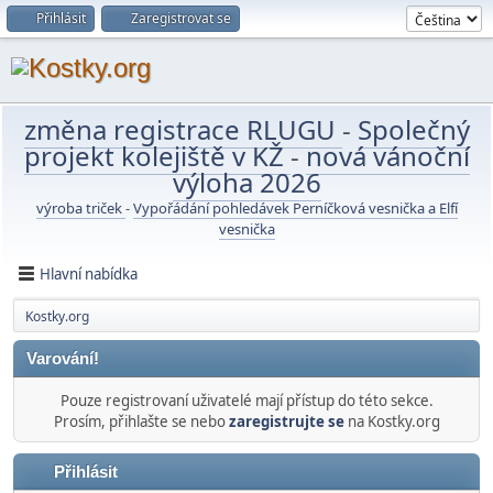
Přihlásit
Zaregistrovat se
změna registrace RLUGU
-
Společný
projekt kolejiště v KŽ
-
nová vánoční
výloha 2026
výroba triček
-
Vypořádání pohledávek Perníčková vesnička a Elfí
vesnička
Hlavní nabídka
Kostky.org
Varování!
Pouze registrovaní uživatelé mají přístup do této sekce.
Prosím, přihlašte se nebo
zaregistrujte se
na Kostky.org
Přihlásit