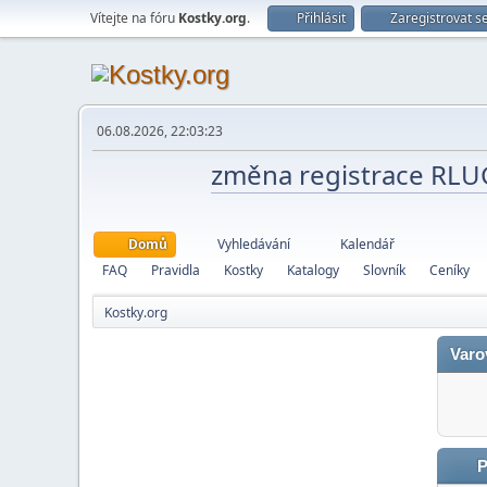
Vítejte na fóru
Kostky.org
.
Přihlásit
Zaregistrovat s
06.08.2026, 22:03:23
změna registrace RL
Domů
Vyhledávání
Kalendář
FAQ
Pravidla
Kostky
Katalogy
Slovník
Ceníky
Kostky.org
Varo
P