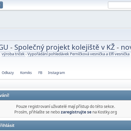
e
UGU
-
Společný projekt kolejiště v KŽ
-
no
výroba triček
-
Vypořádání pohledávek Perníčková vesnička a Elfí vesnička
Odkazy
Komiks
FB
Instagram
vání!
Pouze registrovaní uživatelé mají přístup do této sekce.
Prosím, přihlašte se nebo
zaregistrujte se
na Kostky.org
řihlásit