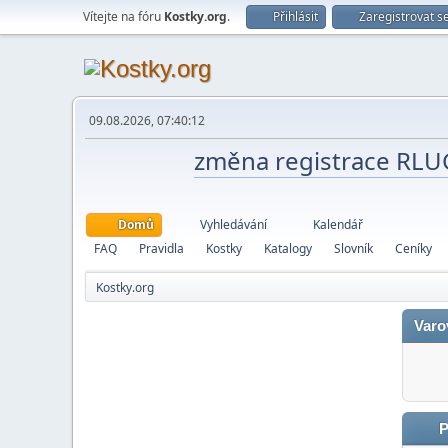
Vítejte na fóru
Kostky.org
.
Přihlásit
Zaregistrovat s
09.08.2026, 07:40:12
změna registrace RL
Domů
Vyhledávání
Kalendář
FAQ
Pravidla
Kostky
Katalogy
Slovník
Ceníky
Kostky.org
Varo
P