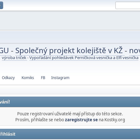
e
UGU
-
Společný projekt kolejiště v KŽ
-
no
výroba triček
-
Vypořádání pohledávek Perníčková vesnička a Elfí vesnička
Odkazy
Komiks
FB
Instagram
vání!
Pouze registrovaní uživatelé mají přístup do této sekce.
Prosím, přihlašte se nebo
zaregistrujte se
na Kostky.org
řihlásit