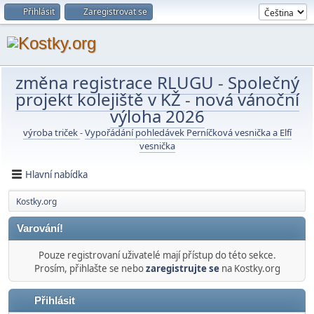
Přihlásit
Zaregistrovat se
změna registrace RLUGU
-
Společný
projekt kolejiště v KŽ
-
nová vánoční
výloha 2026
výroba triček
-
Vypořádání pohledávek Perníčková vesnička a Elfí
vesnička
Hlavní nabídka
Kostky.org
Varování!
Pouze registrovaní uživatelé mají přístup do této sekce.
Prosím, přihlašte se nebo
zaregistrujte se
na Kostky.org
Přihlásit