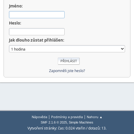
Jméno:
Heslo:
Jak dlouho zůstat přihlášen:
Zapomněli jste heslo?
|
|
Nápověda
Podmínky a pravidla
Nahoru ▲
,
SMF 2.1.6 © 2025
Simple Machines
Vytvoření stránky: čas: 0.024 vteřin / dotazů: 13.