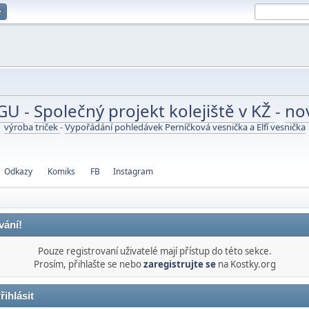
e
UGU
-
Společný projekt kolejiště v KŽ
-
no
výroba triček
-
Vypořádání pohledávek Perníčková vesnička a Elfí vesnička
Odkazy
Komiks
FB
Instagram
vání!
Pouze registrovaní uživatelé mají přístup do této sekce.
Prosím, přihlašte se nebo
zaregistrujte se
na Kostky.org
řihlásit