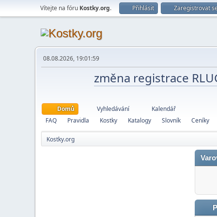
Vítejte na fóru
Kostky.org
.
Přihlásit
Zaregistrovat s
08.08.2026, 19:01:59
změna registrace RL
Domů
Vyhledávání
Kalendář
FAQ
Pravidla
Kostky
Katalogy
Slovník
Ceníky
Kostky.org
Varo
P