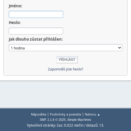
Jméno:
Heslo:
Jak dlouho zůstat přihlášen:
Zapomněli jste heslo?
|
|
Nápověda
Podmínky a pravidla
Nahoru ▲
,
SMF 2.1.6 © 2025
Simple Machines
Vytvoření stránky: čas: 0.022 vteřin / dotazů: 13.