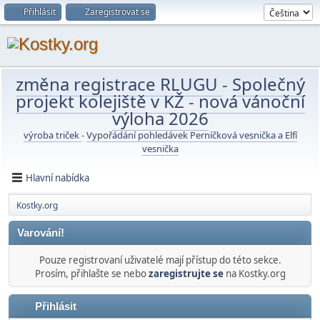
Přihlásit
Zaregistrovat se
změna registrace RLUGU
-
Společný
projekt kolejiště v KŽ
-
nová vánoční
výloha 2026
výroba triček
-
Vypořádání pohledávek Perníčková vesnička a Elfí
vesnička
Hlavní nabídka
Kostky.org
Varování!
Pouze registrovaní uživatelé mají přístup do této sekce.
Prosím, přihlašte se nebo
zaregistrujte se
na Kostky.org
Přihlásit