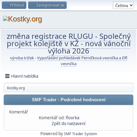
Přihlásit
Zaregistrovat se
změna registrace RLUGU
-
Společný
projekt kolejiště v KŽ
-
nová vánoční
výloha 2026
výroba triček
-
Vypořádání pohledávek Perníčková vesnička a Elfí
vesnička
Hlavní nabídka
Kostky.org
SMF Trader - Podrobné hodnocení
Komentář
Komentář od:
floorka
Zpět do nastavení
Powered by
SMF Trader System