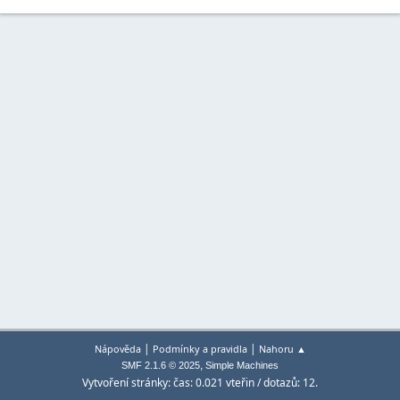
|
|
Nápověda
Podmínky a pravidla
Nahoru ▲
,
SMF 2.1.6 © 2025
Simple Machines
Vytvoření stránky: čas: 0.021 vteřin / dotazů: 12.