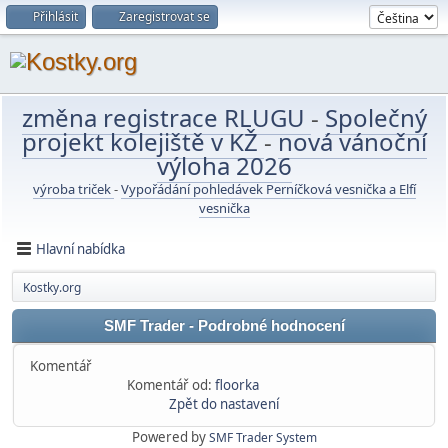
Přihlásit
Zaregistrovat se
změna registrace RLUGU
-
Společný
projekt kolejiště v KŽ
-
nová vánoční
výloha 2026
výroba triček
-
Vypořádání pohledávek Perníčková vesnička a Elfí
vesnička
Hlavní nabídka
Kostky.org
SMF Trader - Podrobné hodnocení
Komentář
Komentář od:
floorka
Zpět do nastavení
Powered by
SMF Trader System