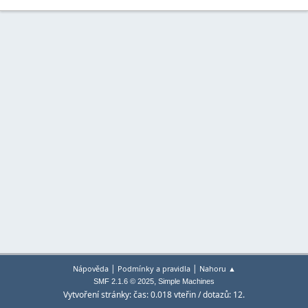
|
|
Nápověda
Podmínky a pravidla
Nahoru ▲
,
SMF 2.1.6 © 2025
Simple Machines
Vytvoření stránky: čas: 0.018 vteřin / dotazů: 12.