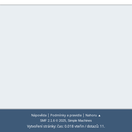
|
|
Nápověda
Podmínky a pravidla
Nahoru ▲
,
SMF 2.1.6 © 2025
Simple Machines
Vytvoření stránky: čas: 0.018 vteřin / dotazů: 11.