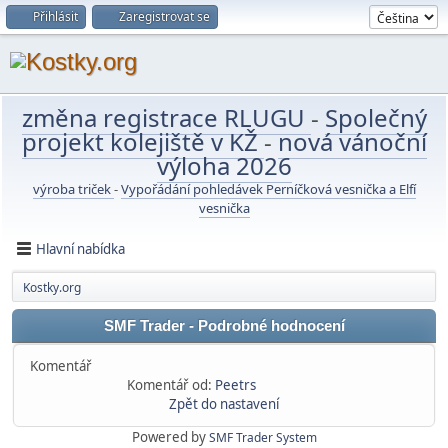
Přihlásit
Zaregistrovat se
změna registrace RLUGU
-
Společný
projekt kolejiště v KŽ
-
nová vánoční
výloha 2026
výroba triček
-
Vypořádání pohledávek Perníčková vesnička a Elfí
vesnička
Hlavní nabídka
Kostky.org
SMF Trader - Podrobné hodnocení
Komentář
Komentář od:
Peetrs
Zpět do nastavení
Powered by
SMF Trader System