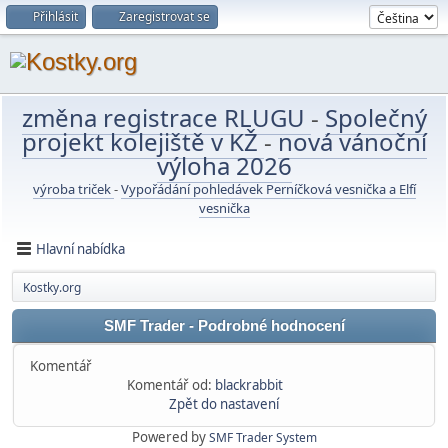
Přihlásit
Zaregistrovat se
změna registrace RLUGU
-
Společný
projekt kolejiště v KŽ
-
nová vánoční
výloha 2026
výroba triček
-
Vypořádání pohledávek Perníčková vesnička a Elfí
vesnička
Hlavní nabídka
Kostky.org
SMF Trader - Podrobné hodnocení
Komentář
Komentář od:
blackrabbit
Zpět do nastavení
Powered by
SMF Trader System