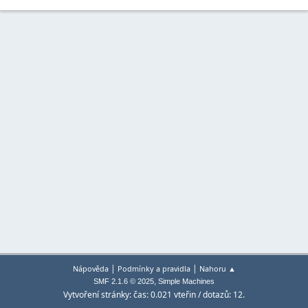
|
|
Nápověda
Podmínky a pravidla
Nahoru ▲
,
SMF 2.1.6 © 2025
Simple Machines
Vytvoření stránky: čas: 0.021 vteřin / dotazů: 12.